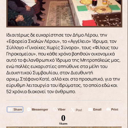
Ιδιαιτέρως δε ευχαρίστησε τον Δήμο Λέρου, την
«Εφορεία Σχολών Λέρου», το «Αγγέλειο» Ίδρυμα, τον
Σύλλογο «Γυναίκες Χωρίς Σύνορα», τους «Φίλους του
Γηροκομείου», που κάθε χρόνο βοηθούν οικονομικά
αυτό το φιλανθρωπικό Ίδρυμα της Μητροπόλεώς μας,
ενώ πολλές ευχαριστίες απηύθυνε στα μέλη του
Διοικητικού Συμβουλίου, στον Διευθυντή
αρχιμ.Στέφανο Κατέ, αλλά και στο προσωπικό, για την
εύρυθμη λειτουργία του Ιδρύματος, το οποίο εδώ και
52 χρόνια διακονεί τον άνθρωπο.
Messenger
Viber
Email
Print
Post
Share
0
Shares