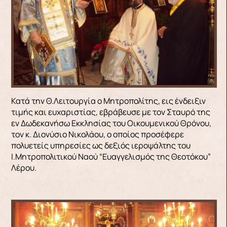
Κατά την Θ.Λειτουργία ο Μητροπολίτης, εις ένδειξιν
τιμής και ευχαριστίας, εβράβευσε με τον Σταυρό της
εν Δωδεκανήσω Εκκλησίας του Οικουμενικού Θρόνου,
τον κ. Διονύσιο Νικολάου, ο οποίος προσέφερε
πολυετείς υπηρεσίες ως δεξιός ιεροψάλτης του
Ι.Μητροπολιτικού Ναού “Ευαγγελισμός της Θεοτόκου”
Λέρου.