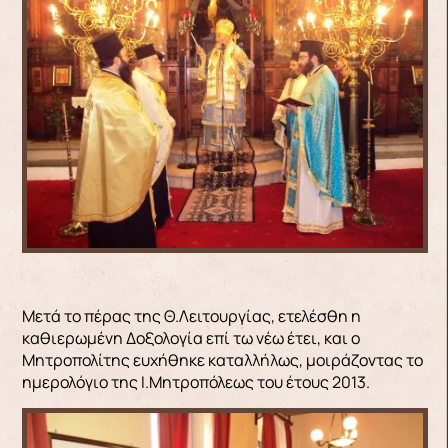
Μετά το πέρας της Θ.Λειτουργίας, ετελέσθη η
καθιερωμένη Δοξολογία επί τω νέω έτει, και ο
Μητροπολίτης ευχήθηκε καταλλήλως, μοιράζοντας το
ημερολόγιο της Ι.Μητροπόλεως του έτους 2013.