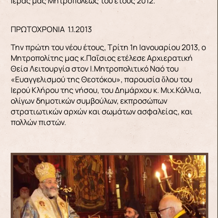
Ιεράς μας Μητροπόλεως του έτους 2012.
ΠΡΩΤΟΧΡΟΝΙΑ 1.1.2013
Την πρώτη του νέου έτους, Τρίτη 1η Ιανουαρίου 2013, ο
Μητροπολίτης μας κ.Παΐσιος ετέλεσε Αρχιερατική
Θεία Λειτουργία στον Ι.Μητροπολιτικό Ναό του
«Ευαγγελισμού της Θεοτόκου», παρουσία ὅλου του
Ιερού Κλήρου της νήσου, του Δημάρχου κ. Μιχ.Κόλλια,
ολίγων δημοτικών συμβούλων, εκπροσώπων
στρατιωτικών αρχών και σωμάτων ασφαλείας, και
πολλών πιστών.