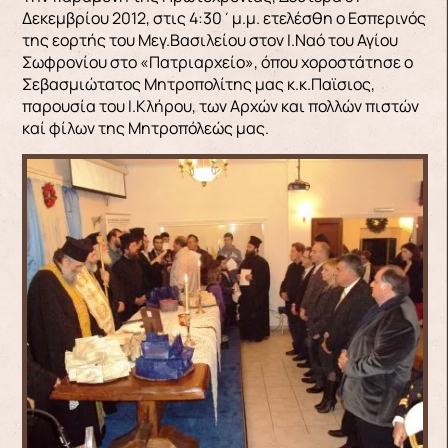
Δεκεμβρίου 2012, στις 4:30΄μ.μ. ετελέσθη ο Εσπερινός
της εορτής του Μεγ.Βασιλείου στον Ι.Ναό του Αγίου
Σωφρονίου στο «Πατριαρχείο», όπου χοροστάτησε ο
Σεβασμιώτατος Μητροπολίτης μας κ.κ.Παϊσιος,
παρουσία του Ι.Κλήρου, των Αρχών και πολλών πιστών
καί φίλων της Μητροπόλεώς μας.