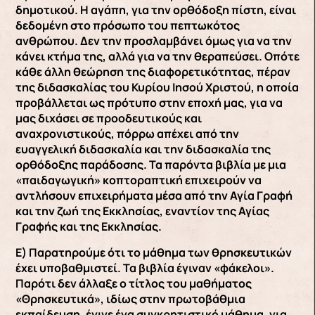
δημοτικού. Η αγάπη, για την ορθόδοξη πίστη, είναι
δεδομένη στο πρόσωπο του πεπτωκότος
ανθρώπου. Δεν την προσλαμβάνει όμως για να την
κάνει κτήμα της, αλλά για να την θεραπεύσει. Οπότε
κάθε άλλη θεώρηση της διαφορετικότητας, πέραν
της διδασκαλίας του Κυρίου Ιησού Χριστού, η οποία
προβάλλεται ως πρότυπο στην εποχή μας, για να
μας διχάσει σε προοδευτικούς και
αναχρονιστικούς, πόρρω απέχει από την
ευαγγελική διδασκαλία και την διδασκαλία της
ορθόδοξης παράδοσης. Τα παρόντα βιβλία με μια
«παιδαγωγική» κοπτοραπτική επιχειρούν να
αντλήσουν επιχειρήματα μέσα από την Αγία Γραφή
και την ζωή της Εκκλησίας, εναντίον της Αγίας
Γραφής και της Εκκλησίας.
Ε) Παρατηρούμε ότι το μάθημα των θρησκευτικών
έχει υποβαθμιστεί. Τα βιβλία έγιναν «φάκελοι».
Παρότι δεν άλλαξε ο τίτλος του μαθήματος
«Θρησκευτικά», ιδίως στην πρωτοβάθμια
εκπαίδευση, έγινε ένα συγκρητιστικό μάθημα, για