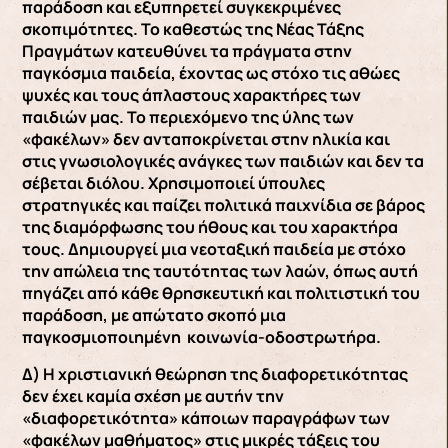
παράδοση και εξυπηρετεί συγκεκριμένες
σκοπιμότητες. Το καθεστώς της Νέας Τάξης
Πραγμάτων κατευθύνει τα πράγματα στην
παγκόσμια παιδεία, έχοντας ως στόχο τις αθώες
ψυχές και τους άπλαστους χαρακτήρες των
παιδιών μας. Το περιεχόμενο της ύλης των
«φακέλων» δεν ανταποκρίνεται στην ηλικία και
στις γνωσιολογικές ανάγκες των παιδιών και δεν τα
σέβεται διόλου. Χρησιμοποιεί ύπουλες
στρατηγικές και παίζει πολιτικά παιχνίδια σε βάρος
της διαμόρφωσης του ήθους και του χαρακτήρα
τους. Δημιουργεί μια νεοταξική παιδεία με στόχο
την απώλεια της ταυτότητας των λαών, όπως αυτή
πηγάζει από κάθε θρησκευτική και πολιτιστική του
παράδοση, με απώτατο σκοπό μια
παγκοσμιοποιημένη κοινωνία-οδοστρωτήρα.
Δ) Η χριστιανική θεώρηση της διαφορετικότητας
δεν έχει καμία σχέση με αυτήν την
«διαφορετικότητα» κάποιων παραγράφων των
«φακέλων μαθήματος» στις μικρές τάξεις του