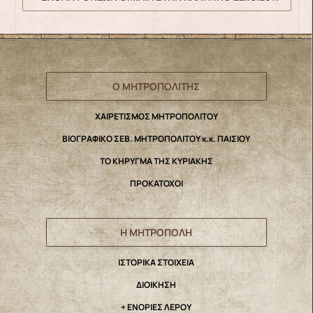
Ο ΜΗΤΡΟΠΟΛΙΤΗΣ
ΧΑΙΡΕΤΙΣΜΟΣ ΜΗΤΡΟΠΟΛΙΤΟΥ
ΒΙΟΓΡΑΦΙΚΟ ΣΕΒ. ΜΗΤΡΟΠΟΛΙΤΟΥ κ.κ. ΠΑΙΣΙΟΥ
ΤΟ ΚΗΡΥΓΜΑ ΤΗΣ ΚΥΡΙΑΚΗΣ
ΠΡΟΚΑΤΟΧΟΙ
Η ΜΗΤΡΟΠΟΛΗ
IΣΤΟΡΙΚΑ ΣΤΟΙΧΕΙΑ
ΔΙΟΙΚΗΣΗ
+ ΕΝΟΡΙΕΣ ΛΕΡΟΥ