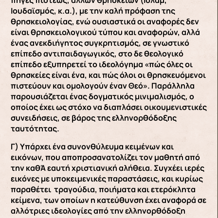
Ιουδαϊσμός, κ.α.), με την καλή πρόφαση της
θρησκειολογίας, ενώ ουσιαστικά οι αναφορές δεν
είναι θρησκειολογικού τύπου και αναφορών, αλλά
ένας ανεκδιήγητος συγκρητισμός, σε γνωστικό
επίπεδο αντιπαιδαγωγικός, στο δε θεολογικό
επίπεδο εξυπηρετεί το ιδεολόγημα «πώς όλες οι
θρησκείες είναι ένα, και πώς όλοι οι θρησκευόμενοι
πιστεύουν και ομολογούν έναν Θεό». Παράλληλα
παρουσιάζεται ένας δογματικός μινιμαλισμός, ο
οποίος έχει ως στόχο να διαπλάσει οικουμενιστικές
συνειδήσεις, σε βάρος της ελληνορθόδοξης
ταυτότητας.
Γ) Υπάρχει ένα συνονθύλευμα κειμένων και
εικόνων, που αποπροσανατολίζει τον μαθητή από
την καθΆ εαυτή χριστιανική αλήθεια. Συγχέει ιερές
εικόνες με υποκειμενικές παραστάσεις, και κυρίως
παραθέτει τραγούδια, ποιήματα και ετερόκλητα
κείμενα, των οποίων η κατεύθυνση έχει αναφορά σε
αλλότριες ιδεολογίες από την ελληνορθόδοξη