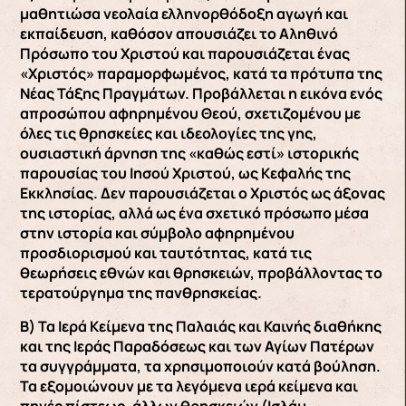
μαθητιώσα νεολαία ελληνορθόδοξη αγωγή και
εκπαίδευση, καθόσον απουσιάζει το Αληθινό
Πρόσωπο του Χριστού και παρουσιάζεται ένας
«Χριστός» παραμορφωμένος, κατά τα πρότυπα της
Νέας Τάξης Πραγμάτων. Προβάλλεται η εικόνα ενός
απροσώπου αφηρημένου Θεού, σχετιζομένου με
όλες τις θρησκείες και ιδεολογίες της γης,
ουσιαστική άρνηση της «καθώς εστί» ιστορικής
παρουσίας του Ιησού Χριστού, ως Κεφαλής της
Εκκλησίας. Δεν παρουσιάζεται ο Χριστός ως άξονας
της ιστορίας, αλλά ως ένα σχετικό πρόσωπο μέσα
στην ιστορία και σύμβολο αφηρημένου
προσδιορισμού και ταυτότητας, κατά τις
θεωρήσεις εθνών και θρησκειών, προβάλλοντας το
τερατούργημα της πανθρησκείας.
Β) Τα Ιερά Κείμενα της Παλαιάς και Καινής διαθήκης
και της Ιεράς Παραδόσεως και των Αγίων Πατέρων
τα συγγράμματα, τα χρησιμοποιούν κατά βούληση.
Τα εξομοιώνουν με τα λεγόμενα ιερά κείμενα και
πηγές πίστεως, άλλων θρησκειών (Ισλάμ,