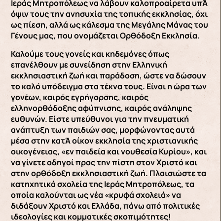
Ιεράς Μητροπόλεως να λάβουν καλοπροαίρετα υπΆ
όψιν τους την ανησυχία της τοπικής εκκλησίας, όχι
ως πίεση, αλλά ως κάλεσμα της Μεγάλης Μάνας του
Γένους μας, που ονομάζεται Ορθόδοξη Εκκλησία.
Καλούμε τους γονείς και κηδεμόνες όπως
επανέλθουν με συνείδηση στην Ελληνική
εκκλησιαστική ζωή και παράδοση, ώστε να δώσουν
το καλό υπόδειγμα στα τέκνα τους. Είναι η ώρα των
γονέων, καιρός εγρήγορσης, καιρός
ελληνορθόδοξης αφύπνισης, καιρός ανάληψης
ευθυνών. Είστε υπεύθυνοι για την πνευματική
ανάπτυξη των παιδιών σας, μορφώνοντας αυτά
μέσα στην κατΆ οίκον εκκλησία της χριστιανικής
οικογένειας, «εν παιδεία και νουθεσία Κυρίου», και
να γίνετε οδηγοί προς την πίστη στον Χριστό και
στην ορθόδοξη εκκλησιαστική ζωή. Πλαισιώστε τα
κατηχητικά σχολεία της Ιεράς Μητροπόλεως, τα
οποία καλούνται ως νέα «κρυφά σχολειά» να
διδάξουν Χριστό και Ελλάδα, πάνω από πολιτικές
ιδεολογίες και κομματικές σκοπιμότητες!