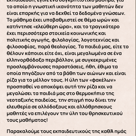
το οποίο η γνωστική ικανότητα των μαθητών δεν
είναι επαρκής για να δεχθεί τα δεδομένα γνώσεων.
Το μάθημα έχει υποβαθμιστεί σε θέμα ωρών και
κατήντησε «ελεύθερη ώρα», και το τραγικότερο
έχει περισσότερα στοιχεία κοινωνικής και
πολιτικής αγωγής, φιλολογίας, λογοτεχνίας και
φιλοσοφίας, παρά θεολογίας. Τα παιδιά μας, είτε το
θέλουν κάποιοι είτε όχι, είναι μεγαλωμένα σε ένα
ελληνορθόδοξο περιβάλλον, με συγκεκριμένες
προσλαμβάνουσες παραστάσεις, ήθη, έθιμα τα
οποία πηγάζουν από τα βάθη των αιώνων και είναι
ρίζα για το μέλλον τους. Η ύλη των «φακέλων»
προσπαθεί να αποκόψει αυτή την ρίζα και να
μεγαλώσει τα παιδιά μας στο θερμοκήπιο της
νεοταξικής παιδείας, την στιγμή που δίνει την
ελευθερία σε αλλόδοξους και αλλόθρησκους
μαθητές να επιλέγουν την ύλη του θρησκευτικού
τους μαθήματος!
Παρακαλούμε τους εκπαιδευτικούς της καθΆ ημάς