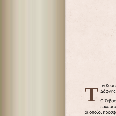
Την Κυριακή 8/12/2024, η χορωδία του Συλλόγου Μικρασιατών Λέρου, υπό την διεύθυνση της μουσικοδιδασκάλου
Δάφνης 
Ο Σεβασ
ευχαρισ
οι οποίοι προσ