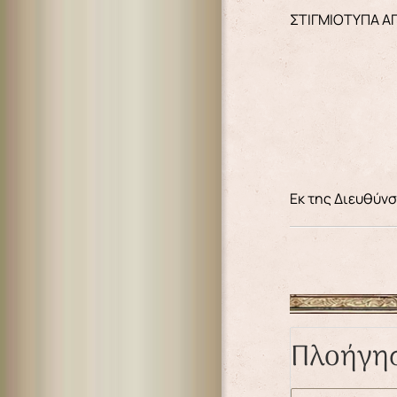
ΣΤΙΓΜΙΟΤΥΠΑ Α
Εκ της Διευθύν
Πλοήγη