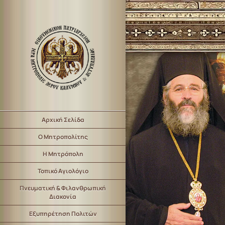
Αρχική Σελίδα
Ο Μητροπολίτης
Η Μητρόπολη
Τοπικό Αγιολόγιο
Πνευματική & Φιλανθρωπική
Διακονία
Εξυπηρέτηση Πολιτών