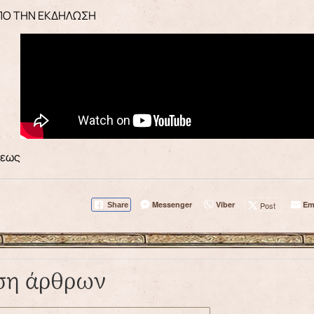
ΠΟ ΤΗΝ ΕΚΔΗΛΩΣΗ
σεως
Messenger
Viber
Em
Post
Share
ση άρθρων