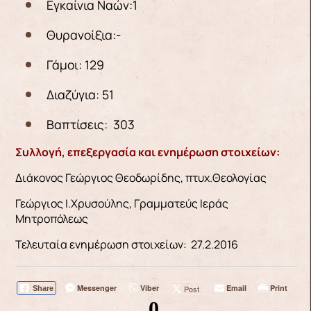
Εγκαίνια Ναών:1
Θυρανοίξια:-
Γάμοι: 129
Διαζύγια: 51
Βαπτίσεις: 303
Συλλογή, επεξεργασία και ενημέρωση στοιχείων:
Διάκονος Γεώργιος Θεοδωρίδης, πτυχ.Θεολογίας
Γεώργιος Ι.Χρυσούλης, Γραμματεύς Ιεράς
Μητροπόλεως
Τελευταία ενημέρωση στοιχείων: 27.2.2016
Messenger
Viber
Email
Print
Post
Share
0