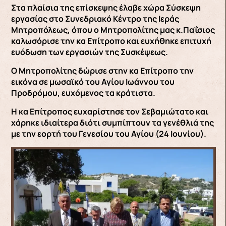
Στα πλαίσια της επίσκεψης έλαβε χώρα Σύσκεψη
εργασίας στο Συνεδριακό Κέντρο της Ιεράς
Μητροπόλεως, όπου ο Μητροπολίτης μας κ.Παΐσιος
καλωσόρισε την κα Επίτροπο και ευχήθηκε επιτυχή
ευόδωση των εργασιών της Συσκέψεως.
Ο Μητροπολίτης δώρισε στην κα Επίτροπο την
εικόνα σε μωσαϊκό του Αγίου Ιωάννου του
Προδρόμου, ευχόμενος τα κράτιστα.
Η κα Επίτροπος ευχαρίστησε τον Σεβαμιώτατο και
χάρηκε ιδιαίτερα διότι συμπίπτουν τα γενέθλιά της
με την εορτή του Γενεσίου του Αγίου (24 Ιουνίου).