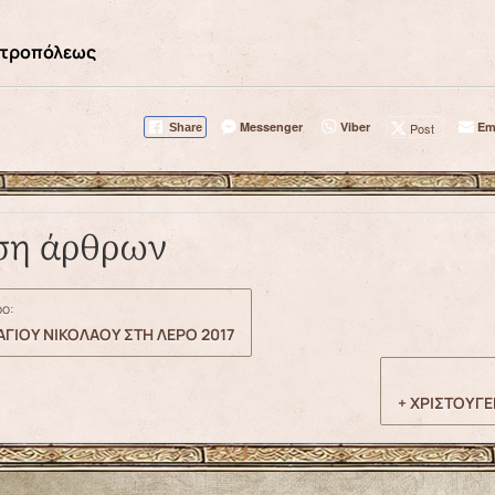
Μητροπόλεως
Messenger
Viber
Em
Post
Share
ση άρθρων
ο:
ΓΙΟΥ ΝΙΚΟΛΑΟΥ ΣΤΗ ΛΕΡΟ 2017
+ ΧΡΙΣΤΟΥΓΕ