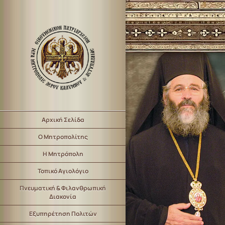
Αρχική Σελίδα
Ο Μητροπολίτης
Η Μητρόπολη
Τοπικό Αγιολόγιο
Πνευματική & Φιλανθρωπική
Διακονία
Εξυπηρέτηση Πολιτών