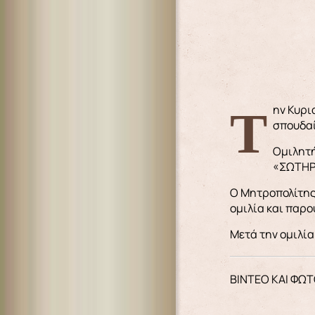
Την Κυριακή 17-2-2019, το απόγευμα, στον κατάμεστο Ιερό Ναό της Υπαπαντής Πόθιας Καλύμνου, έλαβε χώρα μία πολύ
σπουδαί
Ομιλητή
«ΣΩΤΗΡ»
O Μητροπολίτης 
ομιλία και παρο
Μετά την ομιλί
ΒΙΝΤΕΟ ΚΑΙ ΦΩΤ