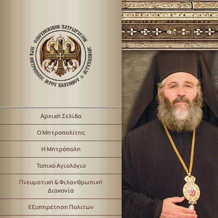
Αρχική Σελίδα
Ο Μητροπολίτης
Η Μητρόπολη
Τοπικό Αγιολόγιο
Πνευματική & Φιλανθρωπική
Διακονία
Εξυπηρέτηση Πολιτών