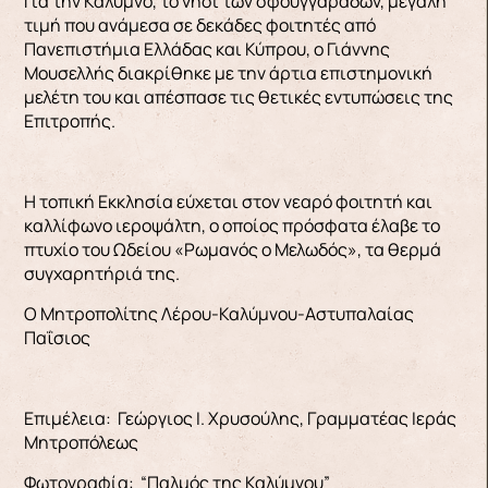
Για την Κάλυμνο, το νησί των σφουγγαράδων, μεγάλη
τιμή που ανάμεσα σε δεκάδες φοιτητές από
Πανεπιστήμια Ελλάδας και Κύπρου, ο Γιάννης
Μουσελλής διακρίθηκε με την άρτια επιστημονική
μελέτη του και απέσπασε τις θετικές εντυπώσεις της
Επιτροπής.
Η τοπική Εκκλησία εύχεται στον νεαρό φοιτητή και
καλλίφωνο ιεροψάλτη, ο οποίος πρόσφατα έλαβε το
πτυχίο του Ωδείου «Ρωμανός ο Μελωδός», τα θερμά
συγχαρητήριά της.
Ο Μητροπολίτης Λέρου-Καλύμνου-Αστυπαλαίας
Παΐσιος
Επιμέλεια: Γεώργιος Ι. Χρυσούλης, Γραμματέας Ιεράς
Μητροπόλεως
Φωτογραφία: “Παλμός της Καλύμνου”