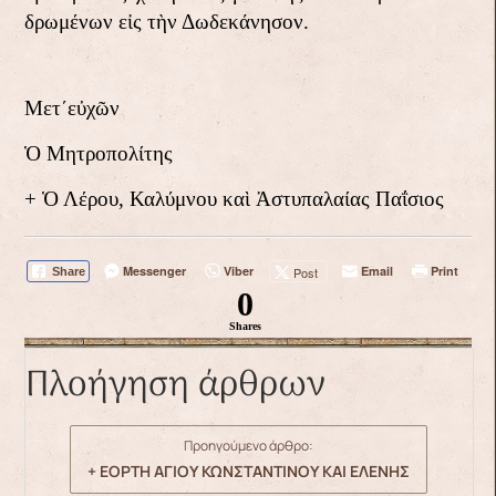
δρωμένων εἰς τὴν Δωδεκάνησον.
Μετ΄εὐχῶν
Ὁ Μητροπολίτης
+ Ὁ Λέρου, Καλύμνου καὶ Ἀστυπαλαίας Παΐσιος
Messenger
Viber
Email
Print
Post
Share
0
Shares
Πλοήγηση άρθρων
Προηγούμενο άρθρο:
+ ΕΟΡΤΗ ΑΓΙΟΥ ΚΩΝΣΤΑΝΤΙΝΟΥ ΚΑΙ ΕΛΕΝΗΣ