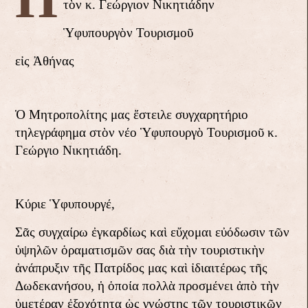
τὸν κ. Γεώργιον Νικητιάδην
Ὑφυπουργὸν Τουρισμοῦ
εἰς Ἀθήνας
Ὁ Μητροπολίτης μας ἔστειλε συγχαρητήριο
τηλεγράφημα στὸν νέο Ὑφυπουργὸ Τουρισμοῦ κ.
Γεώργιο Νικητιάδη.
Κύριε Ὑφυπουργέ,
Σᾶς συγχαίρω ἐγκαρδίως καὶ εὔχομαι εὐόδωσιν τῶν
ὑψηλῶν ὁραματισμῶν σας διὰ τὴν τουριστικὴν
ἀνάπρυξιν τῆς Πατρίδος μας καὶ ἰδιαιτέρως τῆς
Δωδεκανήσου, ἡ ὁποία πολλὰ προσμένει ἀπὸ τὴν
ὑμετέραν ἐξοχότητα ὡς γνώστης τῶν τουριστικῶν