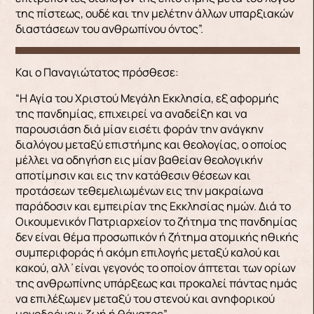
της πίστεως, ουδέ και την μελέτην άλλων υπαρξιακών
διαστάσεων του ανθρωπίνου όντος”.
Και ο Παναγιώτατος πρόσθεσε:
“Η Αγία του Χριστού Μεγάλη Εκκλησία, εξ αφορμής
της πανδημίας, επιχειρεί να αναδείξη και να
παρουσιάση διά μίαν εισέτι φοράν την ανάγκην
διαλόγου μεταξύ επιστήμης και θεολογίας, ο οποίος
μέλλει να οδηγήση εις μίαν βαθείαν θεολογικήν
αποτίμησιν και εις την κατάθεσιν θέσεων και
προτάσεων τεθεμελιωμένων εις την μακραίωνα
παράδοσιν και εμπειρίαν της Εκκλησίας ημών. Διά το
Οικουμενικόν Πατριαρχείον το ζήτημα της πανδημίας
δεν είναι θέμα προσωπικόν ή ζήτημα ατομικής ηθικής
συμπεριφοράς ή ακόμη επιλογής μεταξύ καλού και
κακού, αλλ᾽ είναι γεγονός το οποίον άπτεται των ορίων
της ανθρωπίνης υπάρξεως και προκαλεί πάντας ημάς
να επιλέξωμεν μεταξύ του στενού και ανηφορικού
μονοδρόμου: ζωή ή θάνατος”.