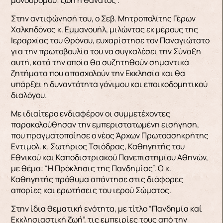
Στην αντιφώνησή του, ο Σεβ. Μητροπολίτης Γέρων
Χαλκηδόνος κ. Εμμανουήλ, μιλώντας εκ μέρους της
Ιεραρχίας του Θρόνου, ευχαρίστησε τον Παναγιώτατο
για την πρωτοβουλία του να συγκαλέσει την Σύναξη
αυτή, κατά την οποία θα συζητηθούν σημαντικά
ζητήματα που απασχολούν την Εκκλησία και θα
υπάρξει η δυναντότητα γόνιμου και εποικοδομητικού
διαλόγου.
Με ιδιαίτερο ενδιαφέρον οι συμμετέχοντες
παρακολούθησαν την εμπεριστατωμένη εισήγηση,
που πραγματοποίησε ο νέος Άρχων Πρωτοασηκρήτης
Εντιμολ. κ. Σωτήριος Τσιόδρας, Καθηγητής του
Εθνικού και Καποδιστριακού Πανεπιστημίου Αθηνών,
με θέμα: “Η Πρόκλησις της Πανδημίας”. Ο κ.
Καθηγητής πρόθυμα απάντησε στις διάφορες
απορίες και ερωτήσεις του ιερού Σώματος.
Στην ίδια θεματική ενότητα, με τίτλο “Πανδημία καί
Εκκλησιαστική ζωή”, τις εμπειρίες τους από την