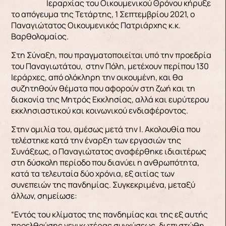
Ιεραρχίας του Οικουμενικού Θρόνου κήρυξε
το απόγευμα της Τετάρτης, 1 Σεπτεμβρίου 2021, ο
Παναγιώτατος Οικουμενικός Πατριάρχης κ.κ.
Βαρθολομαίος.
Στη Σύναξη, που πραγματοποιείται υπό την προεδρία
του Παναγιωτάτου, στην Πόλη, μετέχουν περίπου 130
Ιεράρχες, από ολόκληρη την οικουμένη, και θα
συζητηθούν θέματα που αφορούν στη ζωή και τη
διακονία της Μητρός Εκκλησίας, αλλά και ευρύτερου
εκκλησιαστικού και κοινωνικού ενδιαφέροντος.
Στην ομιλία του, αμέσως μετά την Ι. Ακολουθία που
τελέστηκε κατά την έναρξη των εργασιών της
Συνάξεως, ο Παναγιώτατος αναφέρθηκε ιδιαιτέρως
στη δύσκολη περίοδο που διανύει η ανθρωπότητα,
κατά τα τελευταία δύο χρόνια, εξ αιτίας των
συνεπειών της πανδημίας. Συγκεκριμένα, μεταξύ
άλλων, σημείωσε:
“Εντός του κλίματος της πανδημίας και της εξ αυτής
προελθούσης γενικωτέρας συγχύσεως, διεπιστώθη