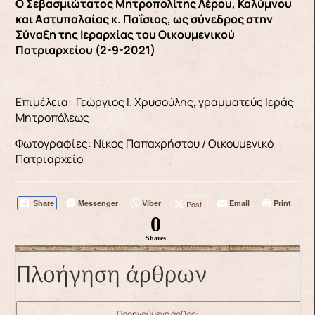
Ο Σεβασμιώτατος Μητροπολίτης Λέρου, Καλύμνου
και Αστυπαλαίας κ. Παΐσιος, ως σύνεδρος στην
Σύναξη της Ιεραρχίας του Οικουμενικού
Πατριαρχείου (2-9-2021)
Επιμέλεια: Γεώργιος Ι. Χρυσούλης, γραμματεύς Ιεράς
Μητροπόλεως
Φωτογραφίες: Νίκος Παπαχρήστου / Οικουμενικό
Πατριαρχείο
Messenger
Viber
Email
Print
Post
Share
0
Shares
Πλοήγηση άρθρων
Προηγούμενο άρθρο: