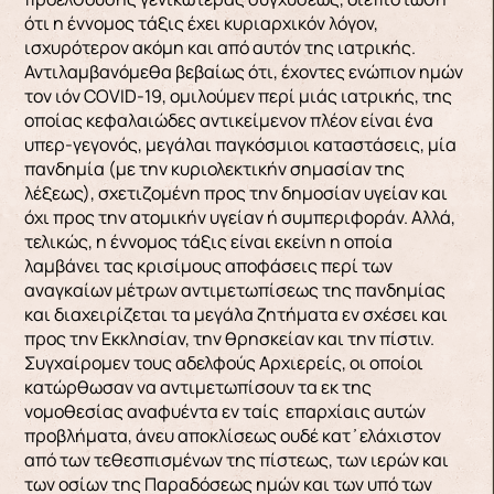
ότι η έννομος τάξις έχει κυριαρχικόν λόγον,
ισχυρότερον ακόμη και από αυτόν της ιατρικής.
Αντιλαμβανόμεθα βεβαίως ότι, έχοντες ενώπιον ημών
τον ιόν COVID-19, ομιλούμεν περί μιάς ιατρικής, της
οποίας κεφαλαιώδες αντικείμενον πλέον είναι ένα
υπερ-γεγονός, μεγάλαι παγκόσμιοι καταστάσεις, μία
πανδημία (με την κυριολεκτικήν σημασίαν της
λέξεως), σχετιζομένη προς την δημοσίαν υγείαν και
όχι προς την ατομικήν υγείαν ή συμπεριφοράν. Αλλά,
τελικώς, η έννομος τάξις είναι εκείνη η οποία
λαμβάνει τας κρισίμους αποφάσεις περί των
αναγκαίων μέτρων αντιμετωπίσεως της πανδημίας
και διαχειρίζεται τα μεγάλα ζητήματα εν σχέσει και
προς την Εκκλησίαν, την θρησκείαν και την πίστιν.
Συγχαίρομεν τους αδελφούς Αρχιερείς, οι οποίοι
κατώρθωσαν να αντιμετωπίσουν τα εκ της
νομοθεσίας αναφυέντα εν ταίς επαρχίαις αυτών
προβλήματα, άνευ αποκλίσεως ουδέ κατ᾽ ελάχιστον
από των τεθεσπισμένων της πίστεως, των ιερών και
των οσίων της Παραδόσεως ημών και των υπό των