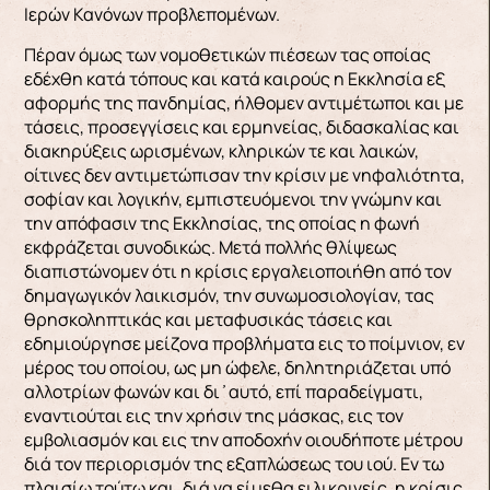
Ιερών Κανόνων προβλεπομένων.
Πέραν όμως των νομοθετικών πιέσεων τας οποίας
εδέχθη κατά τόπους και κατά καιρούς η Εκκλησία εξ
αφορμής της πανδημίας, ήλθομεν αντιμέτωποι και με
τάσεις, προσεγγίσεις και ερμηνείας, διδασκαλίας και
διακηρύξεις ωρισμένων, κληρικών τε και λαικών,
οίτινες δεν αντιμετώπισαν την κρίσιν με νηφαλιότητα,
σοφίαν και λογικήν, εμπιστευόμενοι την γνώμην και
την απόφασιν της Εκκλησίας, της οποίας η φωνή
εκφράζεται συνοδικώς. Μετά πολλής θλίψεως
διαπιστώνομεν ότι η κρίσις εργαλειοποιήθη από τον
δημαγωγικόν λαικισμόν, την συνωμοσιολογίαν, τας
θρησκοληπτικάς και μεταφυσικάς τάσεις και
εδημιούργησε μείζονα προβλήματα εις το ποίμνιον, εν
μέρος του οποίου, ως μη ώφελε, δηλητηριάζεται υπό
αλλοτρίων φωνών και δι᾽ αυτό, επί παραδείγματι,
εναντιούται εις την χρήσιν της μάσκας, εις τον
εμβολιασμόν και εις την αποδοχήν οιουδήποτε μέτρου
διά τον περιορισμόν της εξαπλώσεως του ιού. Εν τω
πλαισίω τούτω και, διά να είμεθα ειλικρινείς, η κρίσις