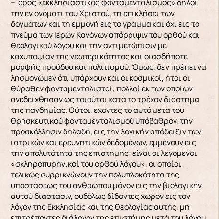
– όρος «εκκλησιαστικός φονταμενταλισμός» δηλοί
την εν ονόματι του Χριστού, τη επικλήσει των
δογμάτων και τη εμμονή εις το γράμμα και όχι εις το
πνεύμα των Ιερών Κανόνων απόρριψιν του ορθού και
θεολογικού λόγου και την αντιμετώπισιν με
καχυποψίαν της νεωτερικότητος και οιασδήποτε
μορφής προόδου και πολιτισμού. Όμως, δεν πρέπει να
λησμονώμεν ότι υπάρχουν και οι κοσμικοί, ήτοι οι
θύραθεν φονταμενταλισταί, πολλοί εκ των οποίων
ανεδείχθησαν ως τοιούτοι κατά το τρέχον διάστημα
της πανδημίας. Ούτοι, έχοντες το αυτό μετά του
θρησκευτικού φονταμενταλισμού υπόβαθρον, την
προσκόλλησιν δηλαδή, εις την λογικήν απόδειξιν των
ιατρικών και ερευνητικών δεδομένων, εμμένουν εις
την απολυτότητα της επιστήμης: είναι οι λεγόμενοι
«σκληροπυρηνικοί του ορθού λόγου», οι οποίοι
τελικώς συρρικνώνουν την πολυπλοκότητα της
υποστάσεως του ανθρώπου μόνον εις την βιολογικήν
αυτού διάστασιν, ουδόλως δίδοντες χώρον εις τον
λόγον της Εκκλησίας και της θεολογίας αυτής, μη
επιτρέποντες διάλογον της επιστήμης μετά του λόγου