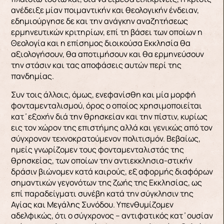
ανέδειξε μίαν ποιμαντικήν και θεολογικήν ένδειαν,
εδημιούργησε δε και την ανάγκην αναζητήσεως
ερμηνευτικών κριτηρίων, επί τη βάσει των οποίων η
Θεολογία και η επίσημος διοικούσα Εκκλησία θα
αξιολογήσουν, θα αποτιμήσουν και θα ερμηνεύσουν
την στάσιν και τας αποφάσεις αυτών περί της
πανδημίας.
Συν τοις άλλοις, όμως, ενεφανίσθη και μία μορφή
φονταμενταλισμού, όρος ο οποίος χρησιμοποιείται
κατ᾽ εξοχήν διά την θρησκείαν και την πίστιν, κυρίως
εις τον χώρον της επιστήμης αλλά και γενικώς από τον
σύγχρονον τεχνοκρατούμενον πολιτισμόν. Βεβαίως,
ημείς γνωρίζομεν τους φονταμενταλιστάς της
θρησκείας, των οποίων την αντιεκκλησια-στικήν
δράσιν βιώνομεν κατά καιρούς, εξ αφορμής διαφόρων
σημαντικών γεγονότων της ζωής της Εκκλησίας, ως
επί παραδείγματι συνέβη κατά την σύγκλησιν της
Αγίας και Μεγάλης Συνόδου. Υπενθυμίζομεν
αδελφικώς, ότι ο σύγχρονος – αντιφατικός κατ᾽ ουσίαν