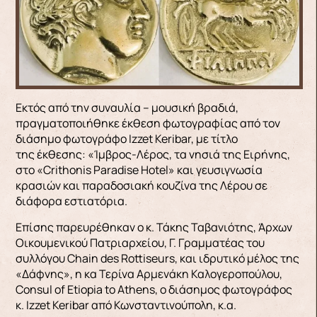
Εκτός από την συναυλία – μουσική βραδιά,
πραγματοποιήθηκε έκθεση φωτογραφίας από τον
διάσημο φωτογράφο Izzet Keribar, με τίτλο
της έκθεσης: «Ίμβρος-Λέρος, τα νησιά της Ειρήνης,
στο «Crithonis Paradise Hotel» και γευσιγνωσία
κρασιών και παραδοσιακή κουζίνα της Λέρου σε
διάφορα εστιατόρια.
Επίσης παρευρέθηκαν ο κ. Τάκης Ταβανιότης, Άρχων
Οικουμενικού Πατριαρχείου, Γ. Γραμματέας του
συλλόγου Chain des Rottiseurs, και ιδρυτικό μέλος της
«Δάφνης», η κα Τερίνα Αρμενάκη Καλογεροπούλου,
Consul of Etiopia to Athens, ο διάσημος φωτογράφος
κ. Izzet Keribar από Κωνσταντινούπολη, κ.α.