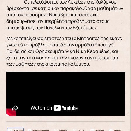
Οι τελειόφοιτοι των Λυκείων της Καλύμνου
βρίσκονται σε κατ’ οίκον παρακολούθηση μαθημάτων
από τον περασμένο Νοέμβριο και αυτό έχει
δημιουργήσει ανυπέρβλητα προβλήματα στους
υποψηφίους των Πανελληνίων Εξετάσεων.
Με κατεπείγουσα επιστολή του ο Μητροπολίτης έκανε
γνωστό το πρόβλημα αυτό στην αρμόδια Υπουργό
Παιδείας και Θρησκευμάτων κα Νίκη Κεραμέως, και
ζητά την κατανόηση και την ανάλογη αντιμετώπιση
των μαθητών της ακριτικής Καλύμνου.
Messenger
Viber
Email
Print
Post
Share