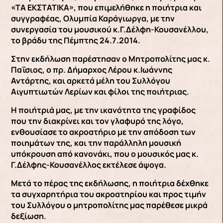
«ΤΑ ΕΚΣΤΑΤΙΚΑ», που επιμελήθηκε η ποιήτρια και
συγγραφέας, Ολυμπία Καράγιωργα, με την
συνεργασία του μουσικού κ.Γ.Δέλφη-Κουσανέλλου,
το βράδυ της Πέμπτης 24.7.2014.
Στην εκδήλωση παρέστησαν ο Μητροπολίτης μας κ.
Παΐσιος, ο πρ. Δήμαρχος Λέρου κ.Ιωάννης
Αντάρτης, και αρκετά μέλη του Συλλόγου
Αιγυπτιωτών Λερίων και φίλοι της ποιήτριας.
Η ποιήτριά μας, με την ικανότητα της γραφίδος
που την διακρίνει και τον γλαφυρό της λόγο,
ενθουσίασε το ακροατήριο με την απόδοση των
ποιημάτων της, και την παράλληλη μουσική
υπόκρουση από κανονάκι, που ο μουσικός μας κ.
Γ.Δέλφης-Κουσανέλλος εκτέλεσε άψογα.
Μετά το πέρας της εκδήλωσης, η ποιήτρια δέχθηκε
τα συγχαρητήρια του ακροατηρίου και προς τιμήν
του Συλλόγου ο μητροπολίτης μας παρέθεσε μικρά
δεξίωση.