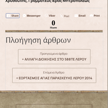
Χρυσούλης, Γραμματεύς Ιεράς Μητροπόλεως
Messenger
Viber
Email
Print
Post
Share
0
Shares
Πλοήγηση άρθρων
Προηγούμενο άρθρο:
+ ΑΛΛΑΓΗ ΔΙΟΙΚΗΣΗΣ ΣΤΟ 588ΤΕ ΛΕΡΟΥ
Επόμενο Άρθρο:
+ ΕΟΡΤΑΣΜΟΣ ΑΓΙΑΣ ΠΑΡΑΣΚΕΥΗΣ ΛΕΡΟΥ 2014