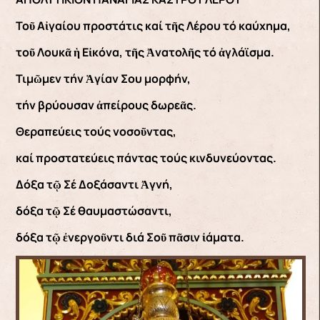
Τοῦ Αἰγαίου προστάτις καί τῆς Λέρου τό καύχημα,
τοῦ Λουκᾶ ἡ Εἰκόνα, τῆς Ἀνατολῆς τό ἀγλάϊσμα.
Τιμῶμεν τήν Ἁγίαν Σου μορφήν,
τήν βρύουσαν ἀπείρους δωρεᾶς.
Θεραπεύεις τούς νοσοῦντας,
καί προστατεύεις πάντας τούς κινδυνεύοντας.
Δόξα τῷ Σέ Δοξάσαντι Ἀγνή,
δόξα τῷ Σέ θαυμαστώσαντι,
δόξα τῷ ἐνεργοῦντι διά Σοῦ πᾶσιν ἰάματα.