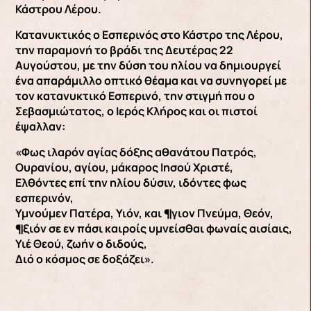
Κάστρου Λέρου.
Κατανυκτικός ο Εσπερινός στο Κάστρο της Λέρου,
την παραμονή το βράδι της Δευτέρας 22
Αυγούστου, με την δύση του ηλίου να δημιουργεί
ένα απαράμιλλο οπτικό θέαμα και να συνηγορεί με
τον κατανυκτικό Εσπερινό, την στιγμή που ο
Σεβασμιώτατος, ο Ιερός Κλήρος και οι πιστοί
έψαλλαν:
«Φως ιλαρόν αγίας δόξης αθανάτου Πατρός,
Ουρανίου, αγίου, μάκαρος Ιησού Χριστέ,
Ελθόντες επί την ηλίου δύσιν, ιδόντες φως
εσπερινόν,
Υμνούμεν Πατέρα, Υιόν, και ¶γιον Πνεύμα, Θεόν,
¶ξιόν σε εν πάσι καιροίς υμνείσθαι φωναίς αισίαις,
Υιέ Θεού, ζωήν ο διδούς,
Διό ο κόσμος σε δοξάζει».