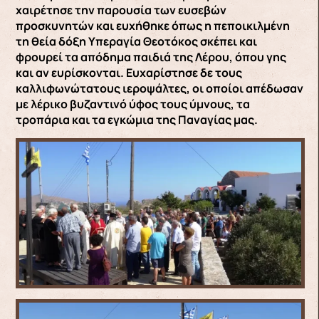
χαιρέτησε την παρουσία των ευσεβών
προσκυνητών και ευχήθηκε όπως η πεποικιλμένη
τη θεία δόξη Υπεραγία Θεοτόκος σκέπει και
φρουρεί τα απόδημα παιδιά της Λέρου, όπου γης
και αν ευρίσκονται. Ευχαρίστησε δε τους
καλλιφωνώτατους ιεροψάλτες, οι οποίοι απέδωσαν
με λέρικο βυζαντινό ύφος τους ύμνους, τα
τροπάρια και τα εγκώμια της Παναγίας μας.