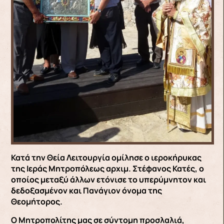
Κατά την Θεία Λειτουργία ομίλησε ο ιεροκήρυκας
της Ιεράς Μητροπόλεως αρχιμ. Στέφανος Κατές, ο
οποίος μεταξύ άλλων ετόνισε το υπερύμνητον και
δεδοξασμένον και Πανάγιον όνομα της
Θεομήτορος.
Ο Μητροπολίτης μας σε σύντομη προσλαλιά,