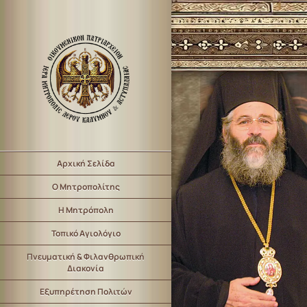
Αρχική Σελίδα
Ο Μητροπολίτης
Η Μητρόπολη
Τοπικό Αγιολόγιο
Πνευματική & Φιλανθρωπική
Διακονία
Εξυπηρέτηση Πολιτών