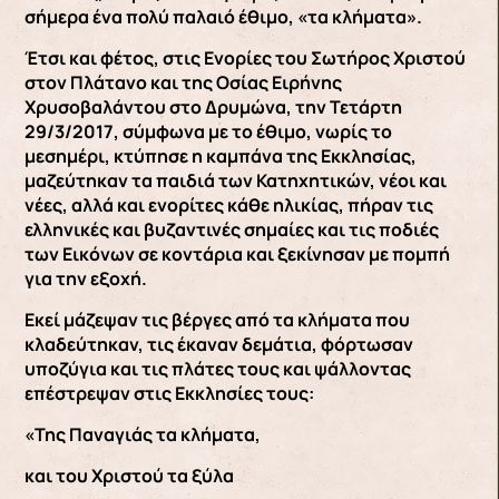
σήμερα ένα πολύ παλαιό έθιμο, «τα κλήματα».
Έτσι και φέτος, στις Ενορίες του Σωτήρος Χριστού
στον Πλάτανο και της Οσίας Ειρήνης
Χρυσοβαλάντου στο Δρυμώνα, την Τετάρτη
29/3/2017, σύμφωνα με το έθιμο, νωρίς το
μεσημέρι, κτύπησε η καμπάνα της Εκκλησίας,
μαζεύτηκαν τα παιδιά των Κατηχητικών, νέοι και
νέες, αλλά και ενορίτες κάθε ηλικίας, πήραν τις
ελληνικές και βυζαντινές σημαίες και τις ποδιές
των Εικόνων σε κοντάρια και ξεκίνησαν με πομπή
για την εξοχή.
Εκεί μάζεψαν τις βέργες από τα κλήματα που
κλαδεύτηκαν, τις έκαναν δεμάτια, φόρτωσαν
υποζύγια και τις πλάτες τους και ψάλλοντας
επέστρεψαν στις Εκκλησίες τους:
«Της Παναγιάς τα κλήματα,
και του Χριστού τα ξύλα