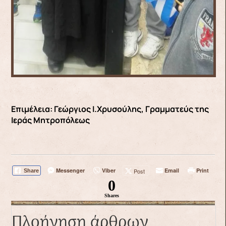
Επιμέλεια: Γεώργιος Ι.Χρυσούλης, Γραμματεύς της
Ιεράς Μητροπόλεως
Messenger
Viber
Email
Print
Post
Share
0
Shares
Πλοήγηση άρθρων