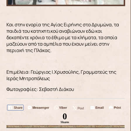
Και στην ενορία της Αγίας Ειρήνης στο Δρυμώνα, τα
παιδιά του κατηχητικού αναβιώνουν εδώ και
δεκαπέντε χρόνια το έθιμο με τα κλήματα, τα οποία
μαζεύουν από τα αμπέλια που έχουν μείνει στην
περιοχή της Πλάκας.
Επιμέλεια: Γεώργιος Ι.Χρυσούλης, Γραμματεύς της
Ιεράς Μητροπόλεως
Φωτογραφίες: Σεβαστή Διάκου
Messenger
Viber
Email
Print
Post
Share
0
Shares