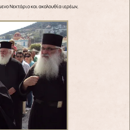
μενο Νεκτάριο και ακολουθία ιερέων,