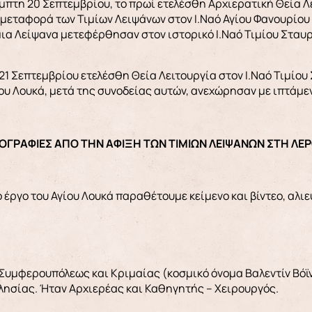
μπτη 20 Σεπτεμβρίου, το πρωί ετελέσθη Αρχιερατική Θεία Λε
ε μεταφορά των Τιμίων Λειψάνων στον Ι.Ναό Αγίου Φανουρίο
ια Λείψανα μετεφέρθησαν στον ιστορικό Ι.Ναό Τιμίου Σταυρο
1 Σεπτεμβρίου ετελέσθη Θεία Λειτουργία στον Ι.Ναό Τιμίου
ου Λουκά, μετά της συνοδείας αυτών, ανεχώρησαν με ιπτάμεν
ΟΓΡΑΦΙΕΣ ΑΠΟ ΤΗΝ ΑΦΙΞΗ ΤΩΝ ΤΙΜΙΩΝ ΛΕΙΨΑΝΩΝ ΣΤΗ ΛΕ
το έργο του Αγίου Λουκά παραθέτουμε κείμενο και βίντεο, αλι
Συμφερουπόλεως και Κριμαίας (κοσμικό όνομα Βαλεντίν Βόϊ
λησίας. Ήταν Αρχιερέας και Καθηγητής – Χειρουργός.