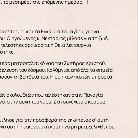
ι το μεσημέρι της επόμενης ημέρας. Η
ρετισμοί και τα Εγκώμια του αγίου, για να
υ. Ο ηγούμενος κ. Νεκτάριος μίλησε για τη ζωή,
 τελέστηκε αρχιερατική θεία λειτουργία
ίστηκε.
ν ιερό μητροπολιτικό ναό του Σωτήρος Χριστού,
έλευση του κόσμου. Καλύμνιοι από όλα τα σημεία
τήσουν τη βοήθειά του. Η ροή των πιστών μπροστά
ρών ακολουθιών που τελέστηκαν στην Παναγία
νό, στην αυλή του ναού. Στη συνέχεια ο κόσμος
 μίλησε για την προσφορά της εκκλησίας σ’ αυτή
υχή αυτή η οικονομική κρίση να μη μετεξελιχθεί σε