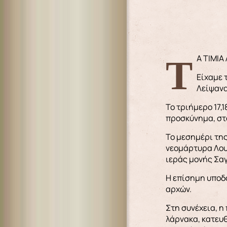
ΤΑ ΤΙΜΙ
Είχαμε 
Λείψανα
Το τριήμερο 17,
προσκύνημα, στο
Το μεσημέρι της
νεομάρτυρα Λου
ιεράς μονής Σα
Η επίσημη υποδο
αρχών.
Στη συνέχεια, η
λάρνακα, κατευθ