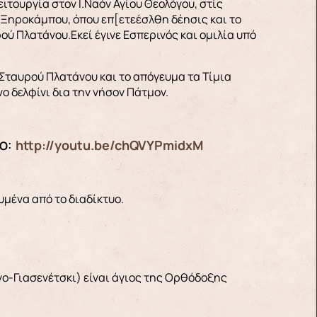
ιτουργία στον Ι.Ναόν Αγίου Θεολόγου, στίς
υ Ξηροκάμπου, όπου επ[ετεέσλθη δέησις και το
ύ Πλατάνου.Εκεί έγινε Εσπερινός και ομιλία υπό
 Σταυρού Πλατάνου και το απόγευμα τα Τίμια
ο δελφίνι δια την νήσον Πάτμον.
http://youtu.be/chQVYPmidxM
ΡΟ:
ευμένα από το διαδίκτυο.
νο-Γιασενέτσκι) είναι άγιος της Ορθόδοξης