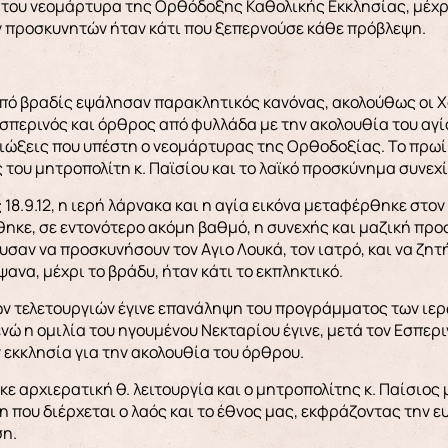
 του νεομάρτυρα της Ορθόδοξης Καθολικής Εκκλησίας, μέχρ
 προσκυνητών ήταν κάτι που ξεπερνούσε κάθε πρόβλεψη.
πό βραδίς εψάλησαν παρακλητικός κανόνας, ακολούθως οι Χαι
σπερινός και όρθρος από φυλλάδα με την ακολουθία του αγίο
 διώξεις που υπέστη ο νεομάρτυρας της Ορθοδοξίας. Το πρωί
του μητροπολίτη κ. Παϊσίου και το λαϊκό προσκύνημα συνεχ
 18.9.12, η ιερή λάρνακα και η αγία εικόνα μεταφέρθηκε στο
κε, σε εντονότερο ακόμη βαθμό, η συνεχής και μαζική προσ
υσαν να προσκυνήσουν τον Aγιο Λουκά, τον ιατρό, και να ζη
ψανα, μέχρι το βράδυ, ήταν κάτι το εκπληκτικό.
ων τελετουργιών έγινε επανάληψη του προγράμματος των ιε
νώ η ομιλία του ηγουμένου Νεκταρίου έγινε, μετά τον Εσπερι
εκκλησία για την ακολουθία του όρθρου.
κε αρχιερατική θ. λειτουργία και ο μητροπολίτης κ. Παίσιος
η που διέρχεται ο λαός και το έθνος μας, εκφράζοντας την ε
ση.