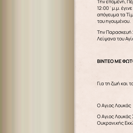
Την επομένη, Πέ
12:00΄μ.μ. έγιν
απόγευμα τα Τίμ
του ηγουμένου.
Την Παρασκευή 2
Λείψανα του Αγί
ΒΙΝΤΕΟ ΜΕ ΦΩΤ
Για τη ζωή και 
Ο Aγιος Λουκάς
Ο Aγιος Λουκάς 
Ουκρανικής Εκκ