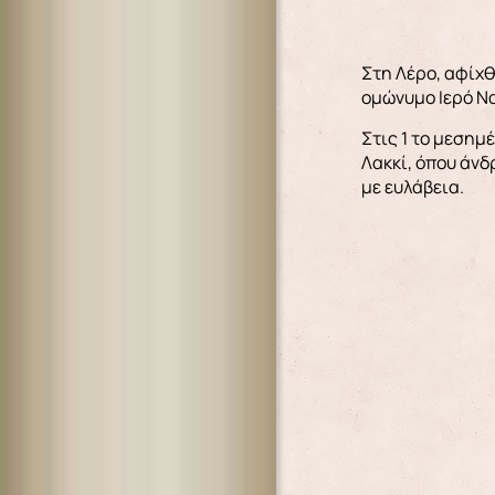
Στη Λέρο, αφίχθ
ομώνυμο Ιερό Να
Στις 1 το μεσημ
Λακκί, όπου άνδ
με ευλάβεια.