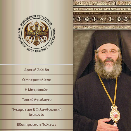
Αρχική Σελίδα
Ο Μητροπολίτης
Η Μητρόπολη
Τοπικό Αγιολόγιο
Πνευματική & Φιλανθρωπική
Διακονία
Εξυπηρέτηση Πολιτών