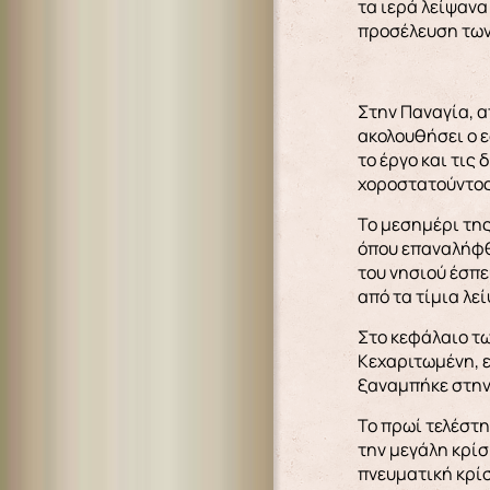
τα ιερά λείψανα
προσέλευση των
Στην Παναγία, α
ακολουθήσει ο ε
το έργο και τις
χοροστατούντος 
Το μεσημέρι της
όπου επαναλήφθη
του νησιού έσπε
από τα τίμια λεί
Στο κεφάλαιο τ
Κεχαριτωμένη, ε
ξαναμπήκε στην 
Το πρωί τελέστη
την μεγάλη κρίσ
πνευματική κρί