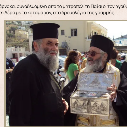
άρνακα, συνοδευόμενη από το μητροπολίτη Παΐσιο, τον ηγού
η Λέρο με το καταμαράν, στο δρομολόγιο της γραμμής.