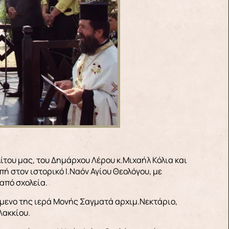
ίτου μας, του Δημάρχου Λέρου κ.Μιχαήλ Κόλια και
ή στον ιστορικό Ι.Ναόν Αγίου Θεολόγου, με
από σχολεία.
ούμενο της ιερά Μονής Σαγματά αρχιμ.Νεκτάριο,
Λακκίου.