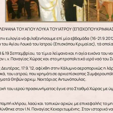
Α ΛΕΙΨΑΝΑ ΤΟΥ ΑΓΙΟΥ ΛΟΥΚΑ ΤΟΥ ΙΑΤΡΟΥ (ΕΠΙΣΚΟΠΟΥ ΚΡΙΜ
την ευλογία νά φιλοξενήσουμε επί μία εβδομάδα (16-21.9.20
 του Αγίου Λουκά του Ιατρού (Επισκόπου Κριμαίας), τά οπο
18 & 19 Σεπτεμβρίου, τα τίμια λείψανα και η αγία εικόνα του
ν ι.ν. Παναγίας Χώρας και στο μητροπολιτικό ιερό ναό του 
 Δευτέρας, 17.9.’12, αφίχθη στην Κάλυμνο αεροπορικώς η λά
κά, του ιατρού, που χρημάτισε αρχιεπίσκοπος Συμφερουπόλε
γματά Θηβών αρχιμ. Νεκτάριος Αντωνόπουλος.
χή του ιερού προσκυνήματος έγινε στο Σταθμό Χώρας με ύψι
 πομπή κλήρου, λαού και τοπικών αρχών, με επικεφαλής το μ
ύνθηκε στον Ι.Ν. Παναγίας Κεχαριτωμένης. Στον ιστορικό ν