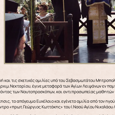
ή και τις σχετικές ομιλίες υπό του Σεβασμωτάτου Μητροπολ
ρχιμ.Νεκταρίου, έγινε μεταφορά των Αγίων Λειψάνων εν πομπ
πάντας των Ναυτοπροσκόπων, και αντιπροσωπείας μαθητών 
έησις, το απόγευμα Ευχέλαιο και εγένετο ομιλία από τον ηγ
ντρο «πρωτ.Γεώργιος Κωττάκης» του Ι.Ναού Αγίου Νικολάου 