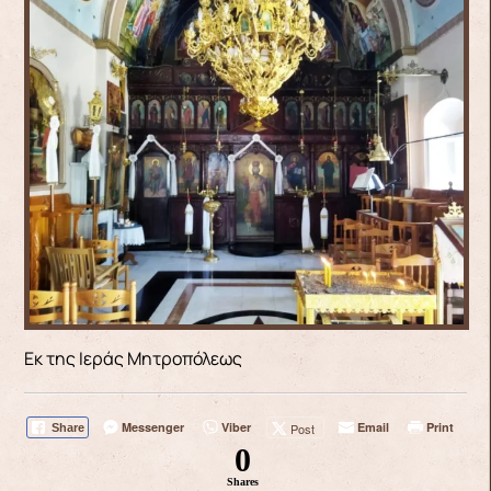
Εκ της Ιεράς Μητροπόλεως
Messenger
Viber
Email
Print
Post
Share
0
Shares