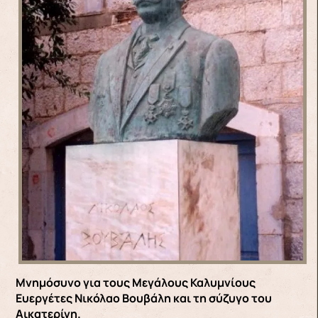
Μνημόσυνο για τους Μεγάλους Καλυμνίους
Ευεργέτες Νικόλαο Βουβάλη και τη σύζυγο του
Αικατερίνη.