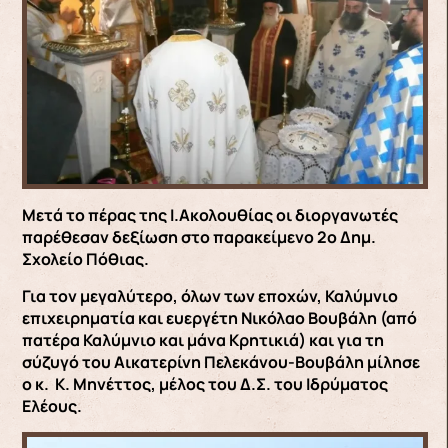
Μετά το πέρας της Ι.Ακολουθίας οι διοργανωτές
παρέθεσαν δεξίωση στο παρακείμενο 2ο Δημ.
Σχολείο Πόθιας.
Για τον μεγαλύτερο, όλων των εποχών, Καλύμνιο
επιχειρηματία και ευεργέτη Νικόλαο Βουβάλη (από
πατέρα Καλύμνιο και μάνα Κρητικιά) και για τη
σύζυγό του Αικατερίνη Πελεκάνου-Βουβάλη μίλησε
ο κ. Κ. Μηνέττος, μέλος του Δ.Σ. του Ιδρύματος
Ελέους.