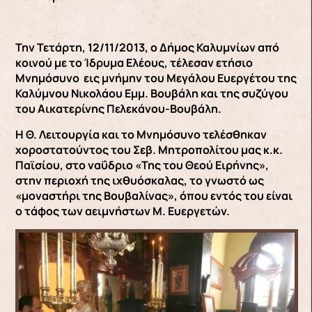
Την Τετάρτη, 12/11/2013, ο Δήμος Καλυμνίων από
κοινού με το Ίδρυμα Ελέους, τέλεσαν ετήσιο
Μνημόσυνο εις μνήμην του Μεγάλου Ευεργέτου της
Καλύμνου Νικολάου Εμμ. Βουβάλη και της συζύγου
του Αικατερίνης Πελεκάνου-Βουβάλη.
Η Θ. Λειτουργία και το Μνημόσυνο τελέσθηκαν
χοροστατούντος του Σεβ. Μητροπολίτου μας κ.κ.
Παϊσίου, στο ναΰδριο «Της του Θεού Ειρήνης»,
στην περιοχή της ιχθυόσκαλας, το γνωστό ως
«μοναστήρι της Βουβαλίνας», όπου εντός του είναι
ο τάφος των αειμνήστων Μ. Ευεργετών.