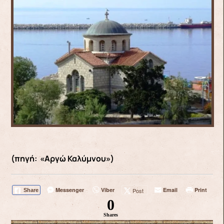
(πηγή: «Αργώ Καλύμνου»)
Messenger
Viber
Email
Print
Post
Share
0
Shares