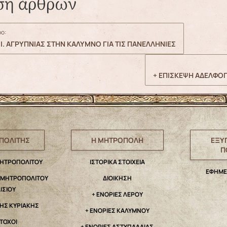
ση άρθρων
ο:
Ι. ΑΓΡΥΠΝΙΑΣ ΣΤΗΝ ΚΑΛΥΜΝΟ ΓΙΑ ΤΙΣ ΠΑΝΕΛΛΗΝΙΕΣ
+ ΕΠΙΣΚΕΨΗ ΑΔΕΛΦΟ
ΠΟΛΙΤΗΣ
Η ΜΗΤΡΟΠΟΛΗ
ΕΞΥ
Π
ΜΗΤΡΟΠΟΛΙΤΟΥ
IΣΤΟΡΙΚΑ ΣΤΟΙΧΕΙΑ
ΕΦΗΜΕ
. ΜΗΤΡΟΠΟΛΙΤΟΥ
ΔΙΟΙΚΗΣΗ
ΑΙΣΙΟΥ
+ ΕΝΟΡΙΕΣ ΛΕΡΟΥ
ΤΗΣ ΚΥΡΙΑΚΗΣ
+ ΕΝΟΡΙΕΣ ΚΑΛΥΜΝΟΥ
ΤΟΧΟΙ
+ ΕΝΟΡΙΕΣ ΑΣΤΥΠΑΛΑΙΑΣ