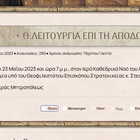
+ Θ.ΛΕΙΤΟΥΡΓΙΑ ΕΠΙ ΤΗ ΑΠΟΔ
ου 2023
●
Αναγνώσεις: 289
● Χρόνος ανάγνωσης: Περίπου 1 λεπτό
γία υπό του Θεοφιλεστάτου Επισκόπου Στρατονικείας κ. Στε
Ιεράς Μητροπόλεως
Messenger
Viber
Em
Post
Share