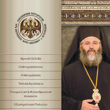
Αρχική Σελίδα
Ο Μητροπολίτης
Η Μητρόπολη
Τοπικό Αγιολόγιο
Πνευματική & Φιλανθρωπική
Διακονία
Εξυπηρέτηση Πολιτών