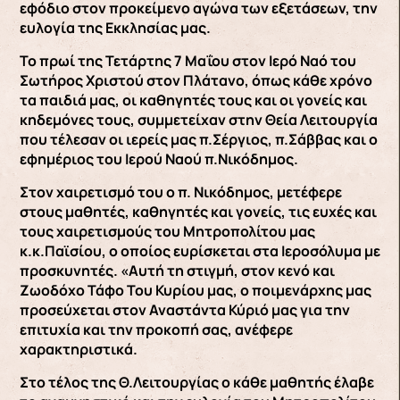
εφόδιο στον προκείμενο αγώνα των εξετάσεων, την
ευλογία της Εκκλησίας μας.
Το πρωί της Τετάρτης 7 Μαΐου στον Ιερό Ναό του
Σωτήρος Χριστού στον Πλάτανο, όπως κάθε χρόνο
τα παιδιά μας, οι καθηγητές τους και οι γονείς και
κηδεμόνες τους, συμμετείχαν στην Θεία Λειτουργία
που τέλεσαν οι ιερείς μας π.Σέργιος, π.Σάββας και ο
εφημέριος του Ιερού Ναού π.Νικόδημος.
Στον χαιρετισμό του ο π. Νικόδημος, μετέφερε
στους μαθητές, καθηγητές και γονείς, τις ευχές και
τους χαιρετισμούς του Μητροπολίτου μας
κ.κ.Παϊσίου, ο οποίος ευρίσκεται στα Ιεροσόλυμα με
προσκυνητές. «Αυτή τη στιγμή, στον κενό και
Ζωοδόχο Τάφο Του Κυρίου μας, ο ποιμενάρχης μας
προσεύχεται στον Αναστάντα Κύριό μας για την
επιτυχία και την προκοπή σας, ανέφερε
χαρακτηριστικά.
Στο τέλος της Θ.Λειτουργίας ο κάθε μαθητής έλαβε