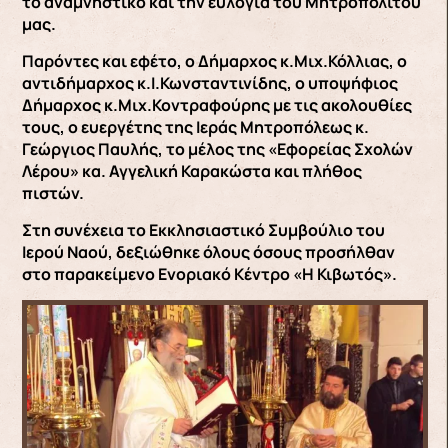
το αναμνηστικό και την ευλογία του Μητροπολίτου
μας.
Παρόντες και εφέτο, ο Δήμαρχος κ.Μιχ.Κόλλιας, ο
αντιδήμαρχος κ.Ι.Κωνσταντινίδης, ο υποψήφιος
Δήμαρχος κ.Μιχ.Κοντραφούρης με τις ακολουθίες
τους, ο ευεργέτης της Ιεράς Μητροπόλεως κ.
Γεώργιος Παυλής, το μέλος της «Εφορείας Σχολών
Λέρου» κα. Αγγελική Καρακώστα και πλήθος
πιστών.
Στη συνέχεια το Εκκλησιαστικό Συμβούλιο του
Ιερού Ναού, δεξιώθηκε όλους όσους προσήλθαν
στο παρακείμενο Ενοριακό Κέντρο «Η Κιβωτός».