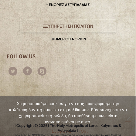
+ ΕΝΟΡΙΕΣ ΑΣΤΥΠΑΛΑΙΑΣ
ΕΞΥΠΗΡΕΤΗΣΗ ΠΟΛΙΤΩΝ
ΕΦΗΜΕΡΙΟΙ ΕΝΟΡΙΩΝ
FOLLOW US
Χρησιμοποιούμε cookies για να σας προσφέρουμε την
καλύτερη δυνατή εμπειρία στη σελίδα μας. Εάν συνεχίσετε να
χρησιμοποιείτε τη σελίδα, θα υποθέσουμε πως είστε
ικανοποιημένοι με αυτό.
| Copyright © 2026 | The Holy Metropolis of Leros, Kalymnos &
Astypalaia |
Συμφωνώ
Όχι
Powered by NGINX Proxy Server
|
Theme designed and coded by Akis Grekos