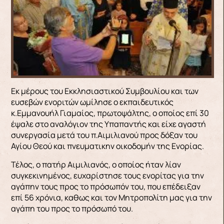
Εκ μέρους του Εκκλησιαστικού Συμβουλίου και των
ευσεβών ενοριτών ωμίλησε ο εκπαιδευτικός
κ.Εμμανουήλ Γιαμαίος, πρωτοψάλτης, ο οποίος επί 30
έψαλε στο αναλόγιον της Υπαπαντής και είχε αγαστή
συνεργασία μετά του π.Αιμιλιανού προς δόξαν του
Αγίου Θεού και πνευματικην οικοδομήν της Ενορίας.
Τέλος, ο πατήρ Αιμιλιανός, ο οποίος ήταν λίαν
συγκεκινημένος, ευχαρίστησε τους ενορίτας για την
αγάπην τους προς το πρόσωπόν του, που επέδειξαν
επί 56 χρόνια, καθως και τον Μητροπολίτη μας για την
αγάπη του προς το πρόσωπό του.