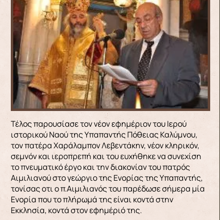
Τέλος παρουσίασε τον νέον εφημέριον του Ιερού
ιστορικού Ναού της Υπαπαντής Πόθειας Καλύμνου,
τον πατέρα Χαράλαμπον Λεβεντάκην, νέον κληρικόν,
σεμνόν και ιεροπρεπή και του ευχήθηκε να συνεχίση
το πνευματικό έργο και την διακονίαν του πατρός
Αιμιλιανού στο γεώργιο της Ενορίας της Υπαπαντής,
τονίσας οτι ο π.Αιμιλιανός του παρέδωσε σήμερα μία
Ενορία που το πλήρωμά της είναι κοντά στην
Εκκλησία, κοντά στον εφημέριό της.