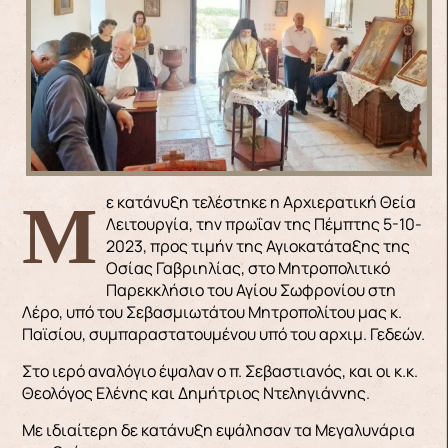
Με κατάνυξη τελέστηκε η Αρχιερατική Θεία
Λειτουργία, την πρωΐαν της Πέμπτης 5-10-
2023, προς τιμήν της Αγιοκατάταξης της
Οσίας Γαβριηλίας, στο Μητροπολιτικό
Παρεκκλήσιο του Αγίου Σωφρονίου στη
Λέρο, υπό του Σεβασμιωτάτου Μητροπολίτου μας κ.
Παϊσίου, συμπαραστατουμένου υπό του αρχιμ. Γεδεών.
Στο ιερό αναλόγιο έψαλαν ο π. Σεβαστιανός, και οι κ.κ.
Θεολόγος Ελένης και Δημήτριος Ντεληγιάννης.
Με ιδιαίτερη δε κατάνυξη εψάλησαν τα Μεγαλυνάρια