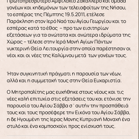
Πρωτοπρεσβύτερο Αμφιλόχιο Σακαλλέρο και ομάδα
γονέων και κηδεμόνων των τελειοφοίτων της Νήσου,
το εσπέρας της Πέμπτης 19.5.2011, ετέλεσε
Παράκληση στον Ιερό Ναό του Αγίου Γεωργίου και το
εσπέρας κατά το έθος – προ των εισιτηρίων
εξετάσεων για τα ανώτατα και ανώτερα ιδρύματα της
Χώρας – τέλεσε στην Ιερά Μονή Αγίων Πάντων
νυκτερινή Θεία Λειτουργία στην οποία παρέστησαν οι
νέοι και οι νέες της Καλύμνου μετά των γονέων τους.
Ήταν συγκινητική πράγματι η παρουσία των νέων,
αλλά και η συμμετοχή τους στην Θεία Ευχαριστία.
Ο Μητροπολίτης μας ευχήθηκε στους νέους και τις
νέες καλή επιτυχία στις εξετάσεις του και ετόνισε την
παρουσία του Αγίου Σάββα σ΄αυτήν την προσπάθειά
τους και τους προσέφερε την Εικόνα του Αγίου Σάββα,
η δε Ηγουμένη της Ιερας Μονης Κυπριανή Μοναχή ένα
στυλό και ένα κομποσχοίνι προς ενίσχυσή τους.