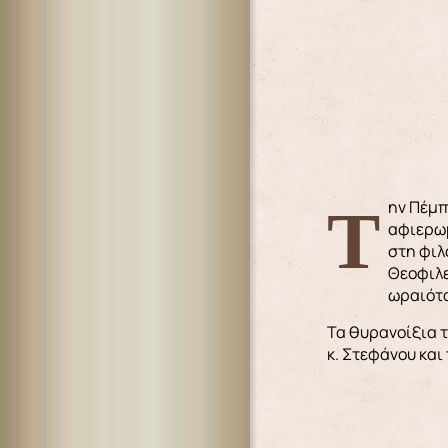
Την Πέμπτη 17 Ιουνίου 2021 και ώρα 6 το απόγευμα, έλαβε χώρα η τελετή των θυρανοιξίων του Ιερού Ναϋδρίου, του
αφιερωμ
στη φιλ
Θεοφιλε
ωραιότα
Τα θυρανοίξια 
κ. Στεφάνου και