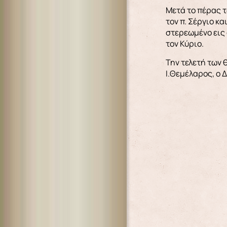
Μετά το πέρας τ
τον π. Σέργιο κ
στερεωμένο εις 
τον Κύριο.
Την τελετή των
Ι.Θεμέλαρος, ο 