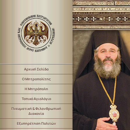
Αρχική Σελίδα
Ο Μητροπολίτης
Η Μητρόπολη
Τοπικό Αγιολόγιο
Πνευματική & Φιλανθρωπική
Διακονία
Εξυπηρέτηση Πολιτών