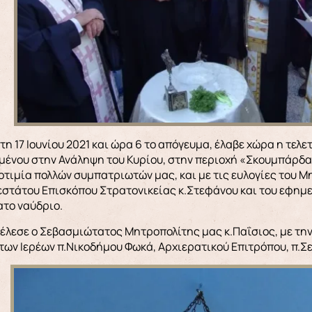
ένου στην Ανάληψη του Κυρίου, στην περιοχή «Σκουμπάρδα»
οτιμία πολλών συμπατριωτών μας, και με τις ευλογίες του Μ
στάτου Επισκόπου Στρατονικείας κ.Στεφάνου και του εφημερ
το ναύδριο.
τέλεσε ο Σεβασμιώτατος Μητροπολίτης μας κ.Παΐσιος, με τη
 των Ιερέων π.Νικοδήμου Φωκά, Αρχιερατικού Επιτρόπου, π.Σε