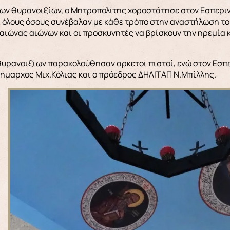
ων θυρανοιξίων, ο Μητροπολίτης χοροστάτησε στον Εσπεριν
αι όλους όσους συνέβαλαν με κάθε τρόπο στην αναστήλωση του
αιώνας αιώνων και οι προσκυνητές να βρίσκουν την ηρεμία 
 θυρανοιξίων παρακολούθησαν αρκετοί πιστοί, ενώ στον Εσπ
Δήμαρχος Μιχ.Κόλιας και ο πρόεδρος ΔΗΛΙΤΑΠ Ν.Μπίλλης.