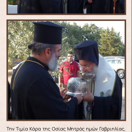
Την Τιμία Κάρα της Οσίας Μητρός ημών Γαβριηλίας,