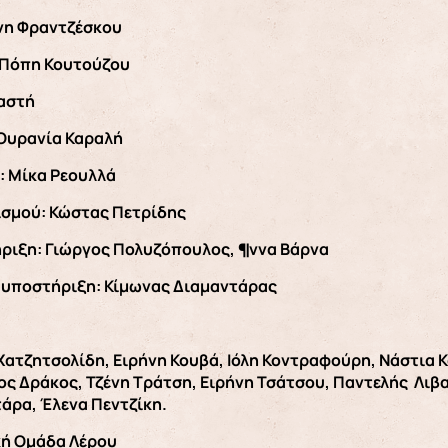
ένη Φραντζέσκου
 Πόπη Κουτούζου
Καστή
Ουρανία Καραλή
: Μίκα Ρεουλλά
ισμού: Κώστας Πετρίδης
ήριξη: Γιώργος Πολυζόπουλος, ¶ννα Βάρνα
 υποστήριξη: Κίμωνας Διαμαντάρας
Χατζητσολίδη, Ειρήνη Κουβά, Ιόλη Κοντραφούρη, Νάστια
ος Δράκος, Τζένη Τράτση, Ειρήνη Τσάτσου, Παντελής Λιβ
άρα, Έλενα Πεντζίκη.
κή Ομάδα Λέρου