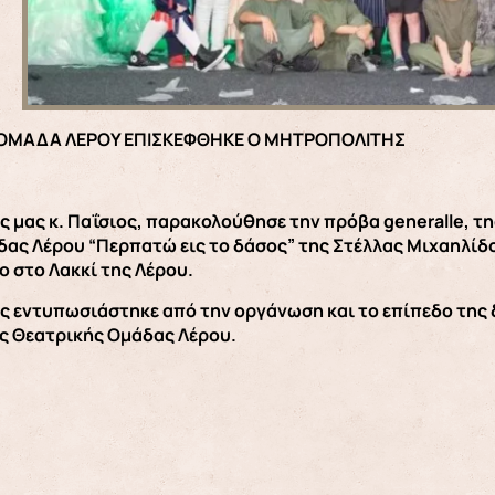
 ΟΜΑΔΑ ΛΕΡΟΥ ΕΠΙΣΚΕΦΘΗΚΕ Ο ΜΗΤΡΟΠΟΛΙΤΗΣ
 μας κ. Παΐσιος, παρακολούθησε την πρόβα generalle, τ
ας Λέρου “Περπατώ εις το δάσος” της Στέλλας Μιχαηλί
 στο Λακκί της Λέρου.
 εντυπωσιάστηκε από την οργάνωση και το επίπεδο της δ
ς Θεατρικής Ομάδας Λέρου.