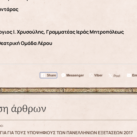
αντάρας
ργιος Ι. Χρυσούλης, Γραμματέας Ιεράς Μητροπόλεως
εατρική Ομάδα Λέρου
Messenger
Viber
Em
Post
Share
ση άρθρων
ο:
ΡΓΙΑ ΓΙΑ ΤΟΥΣ ΥΠΟΨΗΦΙΟΥΣ ΤΩΝ ΠΑΝΕΛΛΗΝΙΩΝ ΕΞΕΤΑΣΕΩΝ 2017