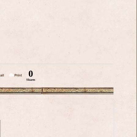
0
ail
Print
Shares