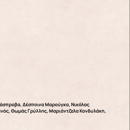
 Κάσπροβα, Δέσποινα Μαρούγκα, Νικόλας
ανός, Θωμάς Γρύλλης, Μαριάντζελα Κονδυλάκη,