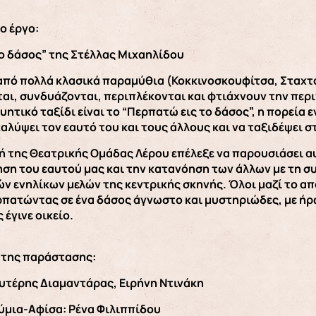
το έργο:
ο δάσος” της Στέλλας Μιχαηλίδου
από πολλά κλασικά παραμύθια (Κοκκινοσκουφίτσα, Σταχτο
ι, συνδυάζονται, περιπλέκονται και φτιάχνουν την περ
υητικό ταξίδι είναι το “Περπατώ εις το δάσος”, η πορεία 
καλύψει τον εαυτό του και τους άλλους και να ταξιδέψει σ
ή της Θεατρικής Ομάδας Λέρου επέλεξε να παρουσιάσει αυ
ηση του εαυτού μας και την κατανόηση των άλλων με τη 
ιών ενηλίκων μελών της κεντρικής σκηνής. Όλοι μαζί το 
πατώντας σε ένα δάσος άγνωστο και μυστηριώδες, με ήρ
 έγινε οικείο.
 της παράστασης:
υτέρης Διαμαντάρας, Ειρήνη Ντινάκη
ύμια-Αφίσα: Ρένα Φιλιππίδου