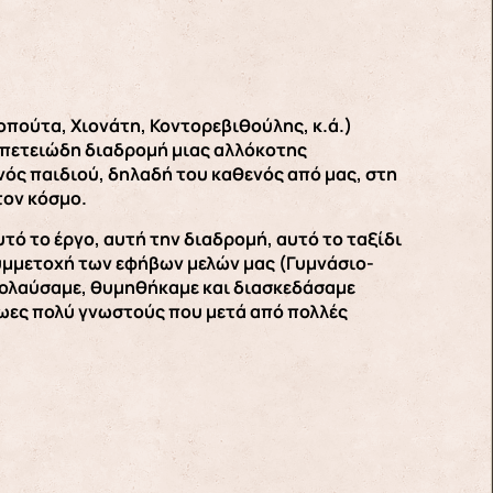
πούτα, Χιονάτη, Κοντορεβιθούλης, κ.ά.)
ιπετειώδη διαδρομή μιας αλλόκοτης
ενός παιδιού, δηλαδή του καθενός από μας, στη
τον κόσμο.
τό το έργο, αυτή την διαδρομή, αυτό το ταξίδι
συμμετοχή των εφήβων μελών μας (Γυμνάσιο-
απολαύσαμε, θυμηθήκαμε και διασκεδάσαμε
ωες πολύ γνωστούς που μετά από πολλές