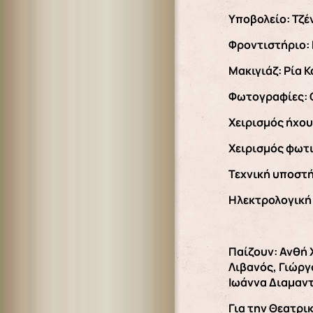
Υποβολείο: Τζ
Φροντιστήριο:
Μακιγιάζ: Ρία 
Φωτογραφίες: 
Χειρισμός ήχου
Χειρισμός φωτ
Τεχνική υποστ
Ηλεκτρολογική
Παίζουν: Ανθή 
Λιβανός, Γιώργ
Ιωάννα Διαμαντ
Για την Θεατρι