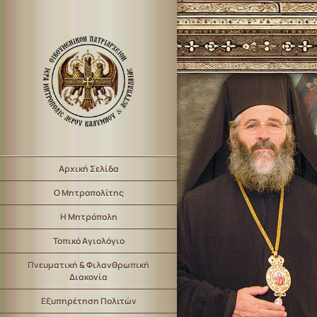
Αρχική Σελίδα
Ο Μητροπολίτης
Η Μητρόπολη
Τοπικό Αγιολόγιο
Πνευματική & Φιλανθρωπική
Διακονία
Εξυπηρέτηση Πολιτών