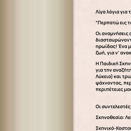
Λίγα λόγια για 
“Περπατώ εις τ
Οι αναμνήσεις 
διασταυρώνοντα
ηρωίδας! Ένα μ
ζωή, για ν’ ανα
H Παιδική Σκην
για την αναζήτ
Λύκειο) και τρ
ψάχνοντας, περ
περιπέτειες μας
Οι συντελεστές
Σκηνοθεσία: Λε
Σκηνικό-Κοστο