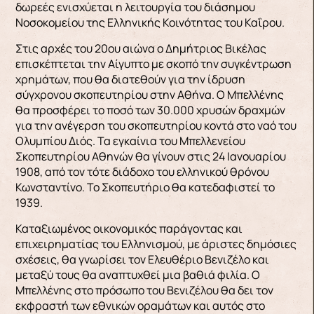
δωρεές ενισχύεται η λειτουργία του διάσημου
Νοσοκομείου της Ελληνικής Κοινότητας του Καΐρου.
Στις αρχές του 20ου αιώνα ο Δημήτριος Βικέλας
επισκέπτεται την Αίγυπτο με σκοπό την συγκέντρωση
χρημάτων, που θα διατεθούν για την ίδρυση
σύγχρονου σκοπευτηρίου στην Αθήνα. Ο Μπελλένης
θα προσφέρει το ποσό των 30.000 χρυσών δραχμών
για την ανέγερση του σκοπευτηρίου κοντά στο ναό του
Ολυμπίου Διός. Τα εγκαίνια του Μπελλενείου
Σκοπευτηρίου Αθηνών θα γίνουν στις 24 Ιανουαρίου
1908, από τον τότε διάδοχο του ελληνικού θρόνου
Κωνσταντίνο. Το Σκοπευτήριο θα κατεδαφιστεί το
1939.
Καταξιωμένος οικονομικός παράγοντας και
επιχειρηματίας του Ελληνισμού, με άριστες δημόσιες
σχέσεις, θα γνωρίσει τον Ελευθέριο Βενιζέλο και
μεταξύ τους θα αναπτυχθεί μια βαθιά φιλία. Ο
Μπελλένης στο πρόσωπο του Βενιζέλου θα δει τον
εκφραστή των εθνικών οραμάτων και αυτός στο