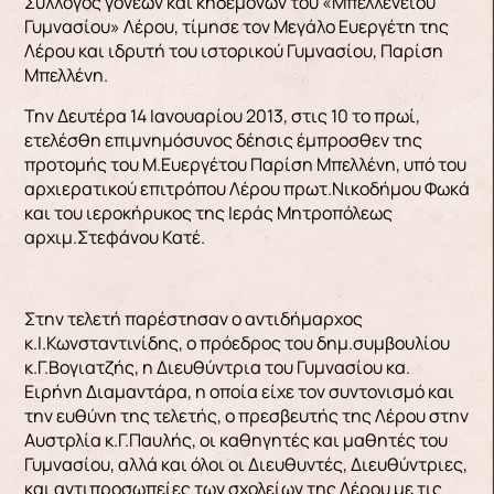
Σύλλογος γονέων και κηδεμόνων του «Μπελλενείου
Γυμνασίου» Λέρου, τίμησε τον Μεγάλο Ευεργέτη της
Λέρου και ιδρυτή του ιστορικού Γυμνασίου, Παρίση
Μπελλένη.
Την Δευτέρα 14 Ιανουαρίου 2013, στις 10 το πρωί,
ετελέσθη επιμνημόσυνος δέησις έμπροσθεν της
προτομής του Μ.Ευεργέτου Παρίση Μπελλένη, υπό του
αρχιερατικού επιτρόπου Λέρου πρωτ.Νικοδήμου Φωκά
και του ιεροκήρυκος της Ιεράς Μητροπόλεως
αρχιμ.Στεφάνου Κατέ.
Στην τελετή παρέστησαν ο αντιδήμαρχος
κ.Ι.Κωνσταντινίδης, ο πρόεδρος του δημ.συμβουλίου
κ.Γ.Βογιατζής, η Διευθύντρια του Γυμνασίου κα.
Ειρήνη Διαμαντάρα, η οποία είχε τον συντονισμό και
την ευθύνη της τελετής, ο πρεσβευτής της Λέρου στην
Αυστρλία κ.Γ.Παυλής, οι καθηγητές και μαθητές του
Γυμνασίου, αλλά και όλοι οι Διευθυντές, Διευθύντριες,
και αντιπροσωπείες των σχολείων της Λέρου με τις