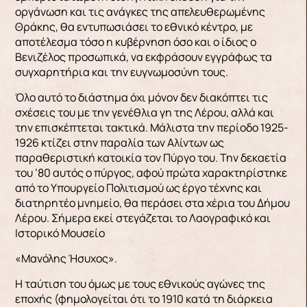
οργάνωση και τις ανάγκες της απελευθερωμένης
Θράκης, θα εντυπωσιάσει το εθνικό κέντρο, με
αποτέλεσμα τόσο η κυβέρνηση όσο και ο ίδιος ο
Βενιζέλος προσωπικά, να εκφράσουν εγγράφως τα
συγχαρητήρια και την ευγνωμοσύνη τους.
Όλο αυτό το διάστημα όχι μόνον δεν διακόπτει τις
σχέσεις του με την γενέθλια γη της Λέρου, αλλά και
την επισκέπτεται τακτικά. Μάλιστα την περίοδο 1925-
1926 κτίζει στην παραλία των Αλίντων ως
παραθεριστική κατοικία τον Πύργο του. Την δεκαετία
του ‘80 αυτός ο πύργος, αφού πρώτα χαρακτηρίστηκε
από το Υπουργείο Πολιτισμού ως έργο τέχνης και
διατηρητέο μνημείο, θα περάσει στα χέρια του Δήμου
Λέρου. Σήμερα εκεί στεγάζεται το Λαογραφικό και
Ιστορικό Μουσείο
«Μανόλης Ήσυχος».
Η ταύτιση του όμως με τους εθνικούς αγώνες της
εποχής (φημολογείται ότι το 1910 κατά τη διάρκεια