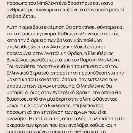
πρόσωπο του Μπελλένη ένα δραστήριο και ικανό
άνθρωπο με οικονομική επιφάνεια στον οποίο μπορεί
να βασίζεται.
Αυτή η αμοιβαία εκτίμηση θα αποκτήσει σύντομα και
το ιστορικό της σχήμα. Καθώς ο ελληνικός στρατός
κατά την διάρκεια των βαλκανικών πολέμων
απελευθερώνει την Ανατολική Μακεδονία και
προελαύνει στην Ανατολική Θράκη, ο Ελευθέριος
Βενιζέλος φωνάζει κοντά του τον Παρίση Μπελλένη.
Του αναθέτει τόσο την ευθύνη του επισιτισμού του
Ελληνικού Στρατού, απαραίτητη προϋπόθεση για την
μαχητική του ικανότητα, όσο και την εκτέλεση των
απαραίτητων έργων υποδομής. Ο Μπελλένης θα
μεταβεί ο ίδιος στην Ανατολική Θράκη, την οποία θα
διασχίσει από την μία άκρη στην άλλη, φθάνοντας
μέχρι τις Σαράντα Εκκλησιές, επιβλέποντας
προσωπικά την επιτέλεση των έργων που είχε
αναλάβει. Η επιτυχία της αποστολής, η υλοποίηση στο
ακέραιο των έργων που έχει αναλάβει καθώς και η
εμπεριστατωμένη εισηγητική έκθεση για την