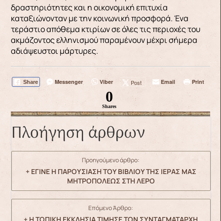
δραστηριότητες και η οικονομική επιτυχία
καταξιώνονταν με την κοινωνική προσφορά. Ένα
τεράστιο απόθεμα κτιρίων σε όλες τις περιοχές του
ακμάζοντος ελληνισμού παραμένουν μέχρι σήμερα
αδιάψευστοι μάρτυρες.
Messenger
Viber
Email
Print
Post
Share
0
Shares
Πλοήγηση άρθρων
Προηγούμενο άρθρο:
+ ΕΓΙΝΕ Η ΠΑΡΟΥΣΙΑΣΗ ΤΟΥ ΒΙΒΛΙΟΥ ΤΗΣ ΙΕΡΑΣ ΜΑΣ
ΜΗΤΡΟΠΟΛΕΩΣ ΣΤΗ ΛΕΡΟ
Επόμενο Άρθρο:
+ Η ΤΟΠΙΚΗ ΕΚΚΛΗΣΙΑ ΤΙΜΗΣΕ ΤΟΝ ΣΥΝΤΑΓΜΑΤΑΡΧΗ