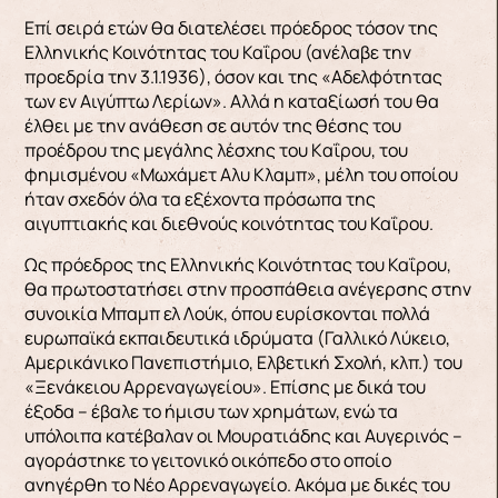
Επί σειρά ετών θα διατελέσει πρόεδρος τόσον της
Ελληνικής Κοινότητας του Καΐρου (ανέλαβε την
προεδρία την 3.1.1936), όσον και της «Αδελφότητας
των εν Αιγύπτω Λερίων». Αλλά η καταξίωσή του θα
έλθει με την ανάθεση σε αυτόν της θέσης του
προέδρου της μεγάλης λέσχης του Kαΐρου, του
φημισμένου «Μωχάμετ Aλυ Κλαμπ», μέλη του οποίου
ήταν σχεδόν όλα τα εξέχοντα πρόσωπα της
αιγυπτιακής και διεθνούς κοινότητας του Καΐρου.
Ως πρόεδρος της Ελληνικής Κοινότητας του Καΐρου,
θα πρωτοστατήσει στην προσπάθεια ανέγερσης στην
συνοικία Μπαμπ ελ Λούκ, όπου ευρίσκονται πολλά
ευρωπαϊκά εκπαιδευτικά ιδρύματα (Γαλλικό Λύκειο,
Αμερικάνικο Πανεπιστήμιο, Ελβετική Σχολή, κλπ.) του
«Ξενάκειου Αρρεναγωγείου». Επίσης με δικά του
έξοδα – έβαλε το ήμισυ των χρημάτων, ενώ τα
υπόλοιπα κατέβαλαν οι Μουρατιάδης και Αυγερινός –
αγοράστηκε το γειτονικό οικόπεδο στο οποίο
ανηγέρθη το Νέο Αρρεναγωγείο. Ακόμα με δικές του