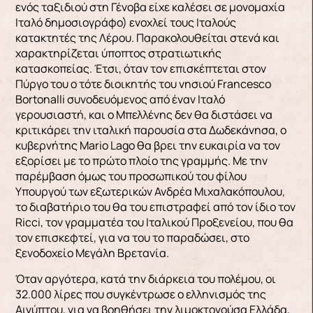
ενός ταξιδιού στη Γένοβα είχε καλέσει σε μονομαχία
Ιταλό δημοσιογράφο) ενοχλεί τους Ιταλούς
κατακτητές της Λέρου. Παρακολουθείται στενά και
χαρακτηρίζεται ύποπτος στρατιωτικής
κατασκοπείας. Έτσι, όταν τον επισκέπτεται στον
Πύργο του ο τότε διοικητής του νησιού Francesco
Bortonalli συνοδευόμενος από έναν Ιταλό
γερουσιαστή, και ο Μπελλένης δεν θα διστάσει να
κριτικάρει την ιταλική παρουσία στα Δωδεκάνησα, ο
κυβερνήτης Mario Lago θα βρει την ευκαιρία να τον
εξορίσει με το πρώτο πλοίο της γραμμής. Με την
παρέμβαση όμως του προσωπικού του φίλου
Υπουργού των εξωτερικών Ανδρέα Μιχαλακόπουλου,
το διαβατήριο του θα του επιστραφεί από τον ίδιο τον
Ricci, τον γραμματέα του Ιταλικού Προξενείου, που θα
τον επισκεφτεί, για να του το παραδώσει, στο
ξενοδοχείο Μεγάλη Βρετανία.
Όταν αργότερα, κατά την διάρκεια του πολέμου, οι
32.000 λίρες που συγκέντρωσε ο ελληνισμός της
Αιγύπτου, για να βοηθήσει την λιμοκτονούσα Ελλάδα,