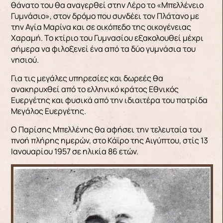
θάνατο του θα αναγερθεί στην Λέρο το «Μπελλένειο
Γυμνάσιο», στον δρόμο που συνδέει τον Πλάτανο με
την Αγία Μαρίνα και σε οικόπεδο της οικογένειας
Χαραμή. Το κτίριο του Γυμνασίου εξακολουθεί μέχρι
σήμερα να φιλοξενεί ένα από τα δύο γυμνάσια του
νησιού.
Για τις μεγάλες υπηρεσίες και δωρεές θα
ανακηρυχθεί από το ελληνικό κράτος Εθνικός
Ευεργέτης και φυσικά από την ιδιαιτέρα του πατρίδα
Μεγάλος Ευεργέτης.
Ο Παρίσης Μπελλένης θα αφήσει την τελευταία του
πνοή πλήρης ημερών, στο Κάϊρο της Αιγύπτου, στίς 13
Ιανουαρίου 1957 σε ηλικία 86 ετών.