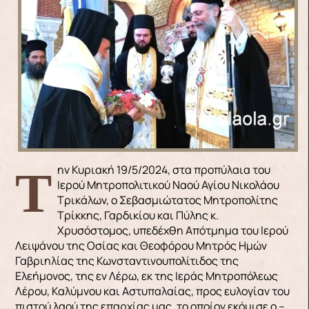
Την Κυριακή 19/5/2024, στα προπύλαια του
Ιερού Μητροπολιτικού Ναού Αγίου Νικολάου
Τρικάλων, ο Σεβασμιώτατος Μητροπολίτης
Τρίκκης, Γαρδικίου και Πύλης κ.
Χρυσόστομος, υπεδέχθη Απότμημα του Ιερού
Λειψάνου της Οσίας και Θεοφόρου Μητρός Ημών
Γαβριηλίας της Κωνσταντινουπολίτιδος της
Ελεήμονος, της εν Λέρω, εκ της Ιεράς Μητροπόλεως
Λέρου, Καλύμνου και Αστυπαλαίας, προς ευλογίαν του
πιστού λαού της επαρχίας μας, το οποίον εκόμισε ο –