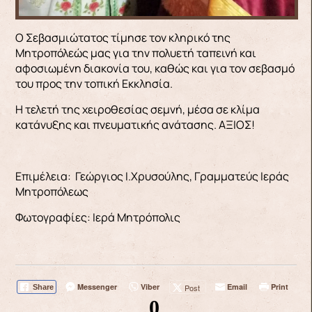
Ο Σεβασμιώτατος τίμησε τον κληρικό της
Μητροπόλεώς μας για την πολυετή ταπεινή και
αφοσιωμένη διακονία του, καθώς και για τον σεβασμό
του προς την τοπική Εκκλησία.
Η τελετή της χειροθεσίας σεμνή, μέσα σε κλίμα
κατάνυξης και πνευματικής ανάτασης. ΑΞΙΟΣ!
Επιμέλεια: Γεώργιος Ι.Χρυσούλης, Γραμματεύς Ιεράς
Μητροπόλεως
Φωτογραφίες: Ιερά Μητρόπολις
Messenger
Viber
Email
Print
Post
Share
0