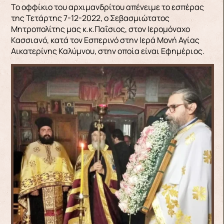
Το οφφίκιο του αρχιμανδρίτου απένειμε το εσπέρας
της Τετάρτης 7-12-2022, ο Σεβασμιώτατος
Μητροπολίτης μας κ.κ.Παΐσιος, στον Ιερομόναχο
Κασσιανό, κατά τον Εσπερινό στην Ιερά Μονή Αγίας
Αικατερίνης Καλύμνου, στην οποία είναι Εφημέριος.