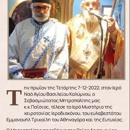
Την πρωΐαν της Τετάρτης 7-12-2022, στον Ιερό
Ναό Αγίου Βασιλείου Καλύμνου, ο
Σεβασμιώτατος Μητροπολίτης μας
κ.κ.Παΐσιος, τέλεσε το Ιερό Μυστήριο της
χειροτονίας Ιεροδιακόνου, του ευλαβεστάτου
Εμμανουήλ Τρικοίλη του Αθηναγόρα και της Ευτυχίας.