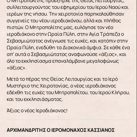
Ο Μητροπολίτης προεξήρχε της Θείας Λειτουργίας,
συλλειτουργούντος του εφημερίου του Ιερού Ναού και
ιερέων της νήσου. Την χειροτονία παρηκολούθησαν
συγγενείς του νέου ιεροδιακόνου, αλλά και πλήθος
πιστών. Ο Μητροπολίτης μας, ευλόγησε τον νέο
ιεροδιάκονο στην Ωραία Πύλη, στην Αγία Τράπεζα ο
Σεβασμιώτατος ανέγνωσε τις ευχές, και κατόπιν στην
Ωραία Πύλη, ενεδύθη τα Διακονικά άμφια. Σε κάθε ένα
απ’ αυτά ο Σεβασμιώτατος αναφωνούσε «άξιος», και
όλο το εκκλησίασμα επαναλάμβανε μεγαλοφώνως
«άξιος».
Μετά το πέρας της Θείας Λειτουργίας και το Ιερό
Μυστήριο της Χειροτονίας, ο νέος ιεροδιάκονος
εδέχθη τις ευχές του Μητροπολίτου, του Ιερού Κλήρου,
και του εκκλησιάσματος.
Άξιος ο νέος Ιεροδιάκονος!
ΑΡΧΙΜΑΝΔΡΙΤΗΣ Ο ΙΕΡΟΜΟΝΑΧΟΣ ΚΑΣΣΙΑΝΟΣ