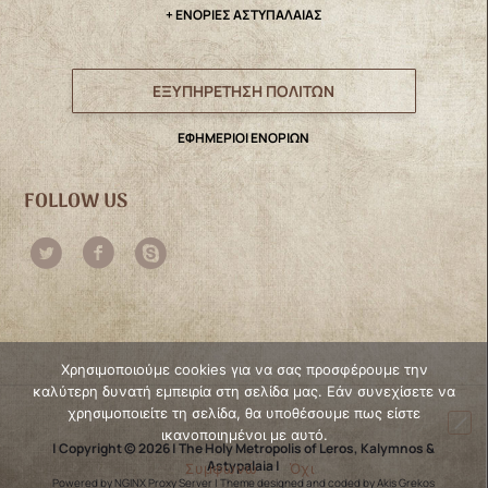
+ ΕΝΟΡΙΕΣ ΑΣΤΥΠΑΛΑΙΑΣ
ΕΞΥΠΗΡΕΤΗΣΗ ΠΟΛΙΤΩΝ
ΕΦΗΜΕΡΙΟΙ ΕΝΟΡΙΩΝ
FOLLOW US
Χρησιμοποιούμε cookies για να σας προσφέρουμε την
καλύτερη δυνατή εμπειρία στη σελίδα μας. Εάν συνεχίσετε να
χρησιμοποιείτε τη σελίδα, θα υποθέσουμε πως είστε
ικανοποιημένοι με αυτό.
| Copyright © 2026 | The Holy Metropolis of Leros, Kalymnos &
Astypalaia |
Συμφωνώ
Όχι
Powered by NGINX Proxy Server
|
Theme designed and coded by Akis Grekos