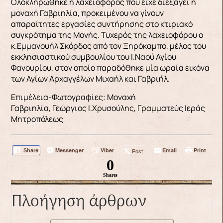
Ολοκληρώθηκε η λαχειοφόρος που είχε διεξάγει η
μοναχή Γαβριηλία, προκειμένου να γίνουν
απαραίτητες εργασίες συντήρησης στο κτιριακό
συγκρότημα της Μονής. Τυχερός της λαχειοφόρου ο
κ.Εμμανουήλ Σκόρδος από τον Ξηρόκαμπο, μέλος του
εκκλησιαστικού συμβουλίου του Ι.Ναού Αγίου
Φανουρίου, στον οποίο παραδόθηκε μία ωραία εικόνα
των Αγίων Αρχαγγέλων Μιχαήλ και Γαβριήλ.
Επιμέλεια-Φωτογραφίες: Μοναχή
Γαβριηλία, Γεώργιος Ι.Χρυσούλης, Γραμματεύς Ιεράς
Μητροπόλεως
Messenger
Viber
Email
Print
Post
Share
0
Shares
Πλοήγηση άρθρων