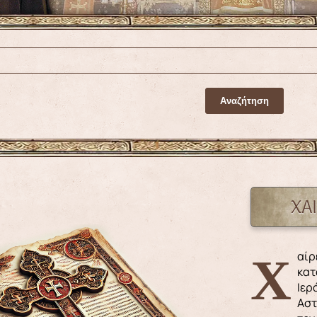
ΧΑ
Χαίρετε και αγαλλιάσθε, αδελφοί εν Κυρίω Ιησού. Η
κατ
Ιερ
Αστ