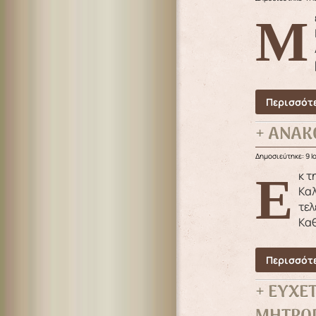
Με ιδιαίτερη λαμπρότητα και τη συμμετοχή πλήθους πιστών τελέστηκε το απόγευμα της Τετάρτης 10
Περισσότε
+ ΑΝΑΚ
Δημοσιεύτηκε: 9 Ι
Εκ της Ιεράς Μητροπόλεως φέρεται εις γνώση του Φιλοθρήσκου Κοινού ότι στην Ιερά Μονή των Αγίων Πάντων
Καλ
τελ
Καθ
Περισσότε
+ ΕΥΧΕ