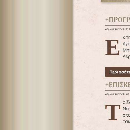
+ΠΡΟΓΡ
Δημοσιεύτηκε: 13 
Εκ της Ιεράς Μητροπόλεως ανακοινώνονται τα κάτωθι προγράμματα εορτασμών: 1) Πρόγραμμα εορτασμού
Αγί
Μητ
Λέρ
Περισσότε
+ΕΠΙΣΚ
Δημοσιεύτηκε: 28 
Το Σάββατο 27 Ιουνίου, ο Σεβασμιώτατος Μητροπολίτης μας επισκέφθηκε τις εγκαταστάσεις του Κέντρου
Νεό
στο
τακ