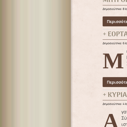
ΜΗΤΡΟ
Δημοσιεύτηκε: 8 Ι
Περισσότε
+ ΕΟΡΤ
Δημοσιεύτηκε: 6 Ι
Με λαμπρότητα και μεγαλοπρέπεια εορτάστηκε στη Λέρο η μνήμη του Οσίου και Θεοφόρου Πατρός ημών
Περισσότε
+ ΚΥΡΙ
Δημοσιεύτηκε: 4 Ι
Αγαπημένοι μου αδελφοί, Μία Κυριακή μετά την Αγία Πεντηκοστή η Εκκλησία μάς καλεί να εορτάσουμε τη
Σύ
ισ