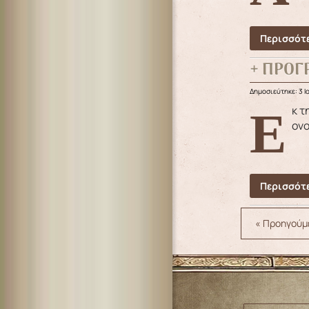
Περισσότε
+ ΠΡΟΓ
Δημοσιεύτηκε: 3 Ι
Εκ της Ιεράς Μητροπόλεως ανακοινούται ότι ο Σεβασμιώτατος Μητροπολίτης μας κ. κ. Παΐσιος, άγει τα
ονο
Περισσότε
« Προηγούμ