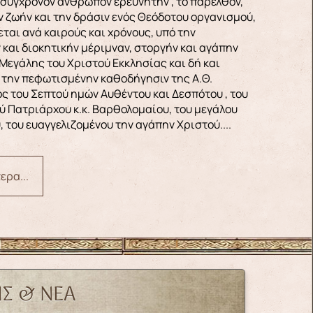
 σύγχρονον άνθρωπον ερευνητήν , το παρελθόν,
ν ζωήν και την δράσιν ενός Θεόδοτου οργανισμού,
ται ανά καιρούς και χρόνους, υπό την
 και διοκητικήν μέριμναν, στοργήν και αγάπην
Μεγάλης του Χριστού Εκκλησίας και δή και
 την πεφωτισμένην καθοδήγησιν της Α.Θ.
ς του Σεπτού ημών Αυθέντου και Δεσπότου , του
ύ Πατριάρχου κ.κ. Βαρθολομαίου, του μεγάλου
 του ευαγγελιζομένου την αγάπην Χριστού....
ερα...
ΙΣ & ΝΈΑ