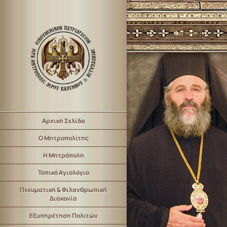
Αρχική Σελίδα
Ο Μητροπολίτης
Η Μητρόπολη
Τοπικό Αγιολόγιο
Πνευματική & Φιλανθρωπική
Διακονία
Εξυπηρέτηση Πολιτών