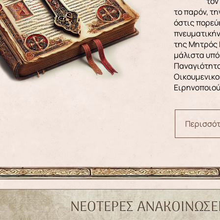
τον
το παρόν, τη
όστις πορεύε
πνευματικήν
της Μητρός 
μάλιστα υπό
Παναγιότητο
Οικουμενικο
Ειρηνοποιού,
Περισσότ
ΝΕΌΤΕΡΕΣ ΑΝΑΚΟΙΝΏΣΕ