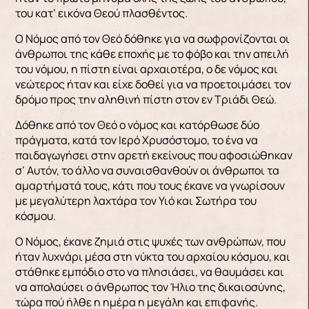
του κατ’ εικόνα Θεού πλασθέντος.
Ο Νόμος από τον Θεό δόθηκε για να σωφρονίζονται οι
άνθρωποι της κάθε εποχής με το φόβο και την απειλή
του νόμου, η πίστη είναι αρχαιοτέρα, ο δε νόμος και
νεώτερος ήταν και είχε δοθεί για να προετοιμάσει τον
δρόμο προς την αληθινή πίστη στον εν Τριάδι Θεώ.
Δόθηκε από τον Θεό ο νόμος και κατόρθωσε δύο
πράγματα, κατά τον Ιερό Χρυσόστομο, το ένα να
παιδαγωγήσει στην αρετή εκείνους που αφοσιώθηκαν
σ’ Αυτόν, το άλλο να συναισθανθούν οι άνθρωποι τα
αμαρτήματά τους, κάτι που τους έκανε να γνωρίσουν
με μεγαλύτερη λαχτάρα τον Υιό και Σωτήρα του
κόσμου.
Ο Νόμος, έκανε ζημιά στις ψυχές των ανθρώπων, που
ήταν λυχνάρι μέσα στη νύκτα του αρχαίου κόσμου, και
στάθηκε εμπόδιο στο να πλησιάσει, να θαυμάσει και
να απολαύσει ο άνθρωπος τον Ήλιο της δικαιοσύνης,
τώρα πού ήλθε η ημέρα η μεγάλη και επιφανής.