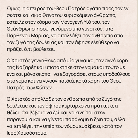
Όμως, η άπειρος του Θεού Πατρός αγάπη προς τον εν
σκότει και σκιά θανάτου ευρισκόμενο άνθρωπο,
έστειλε στον κόσμο τον Μονογενή Υιό του, τον
Θεάνθρωπο Ιησού, γενόμενο υπό γυναικός, της
Παρθένου Μαρίας, να απαλλάξει τον άνθρωπο από
τον ζυγό της δουλείας και τον άφησε ελεύθερο να
πράξει ό,τι βούλεται.
Ο Χριστός γεννήθηκε από μία γυναίκα, την αγνή κόρη
της Ναζαρέτ και υποτάκτηκε στον νόμο και τούτο με
ένα και μόνο σκοπό: να εξαγοράσει στους υποδούλους
στο νόμο και να γίνουν παιδιά, κατά χάρη του Θεού
Πατρός, των Φώτων.
Ο Χριστός απάλλαξε τον άνθρωπο από το ζυγό της
δουλείας και τον άφησε κυρίαρχο να πράττει ό,τι
θέλει, όχι βέβαια να ζεί και να κινείται στην
παρανομία και να γίνεται παράνομη η ζωή του, αλλά
να επιλέγει την υπέρ του νόμου ευσέβεια, κατά τον
Ιερό Χρυσόστομο.