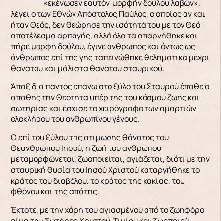
«εκένωσεν εαυτόν, μορφήν δούλου λαβών»,
λέγει ο των Εθνών Απόστολος Παύλος, ο οποίος αν και
ήταν Θεός, δεν θεώρησε την ισότητά του με τον Θεό
αποτέλεσμα αρπαγής, αλλά όλα τα απαρνήθηκε και
πήρε μορφή δούλου, έγινε άνθρωπος και όντως ως
άνθρωπος επί της γης ταπεινώθηκε θεληματικά μέχρι
θανάτου και μάλιστα θανάτου σταυρικού.
Άπαξ δια παντός επάνω στο ξύλο του Σταυρού έπαθε ο
απαθής την Θεότητα υπέρ της του κόσμου ζωής και
σωτηρίας και έσχισε το χειρόγραφο των αμαρτιών
ολοκλήρου του ανθρωπίνου γένους.
Ο επί του ξύλου της ατίμωσης θάνατος του
Θεανθρώπου Ιησού, η ζωή του ανθρώπου
μεταμορφώνεται, ζωοποιείται, αγιάζεται, διότι με την
σταυρική θυσία του Ιησού Χριστού καταργήθηκε το
κράτος του διαβόλου, το κράτος της κακίας, του
φθόνου και της απάτης.
Έκτοτε, με την χάρη του αγιασμένου από το ζωηφόρο
αίμα του Σωτήρος Χριστού, Τιμίου και Ζωοποιού