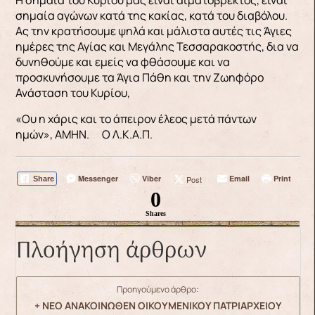
σημαία αγώνων κατά της κακίας, κατά του διαβόλου.
Ας την κρατήσουμε ψηλά και μάλιστα αυτές τις Άγιες
ημέρες της Αγίας και Μεγάλης Τεσσαρακοστής, δια να
δυνηθούμε και εμείς να φθάσουμε και να
προσκυνήσουμε τα Άγια Πάθη και την Ζωηφόρο
Ανάσταση του Κυρίου,
«Ου η χάρις και το άπειρον έλεος μετά πάντων
ημών», ΑΜΗΝ. Ο Λ.Κ.Α.Π.
Messenger
Viber
Email
Print
Post
Share
0
Shares
Πλοήγηση άρθρων
Προηγούμενο άρθρο:
+ ΝΕΟ ΑΝΑΚΟΙΝΩΘΕΝ ΟΙΚΟΥΜΕΝΙΚΟΥ ΠΑΤΡΙΑΡΧΕΙΟΥ