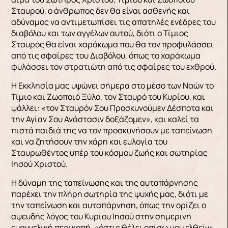
Σταυρού, ο άνθρωπος δεν θα είναι ασθενής και
αδύναμος να αντιμετωπίσει τις απατηλές ενέδρες του
διαβόλου και των αγγέλων αυτού, διότι ο Τίμιος
Σταυρός θα είναι χαράκωμα που θα τον προφυλάσσει
από τις σφαίρες του Διαβόλου, όπως το χαράκωμα
φυλάσσει τον στρατιώτη από τις σφαίρες του εχθρού.
Η Εκκλησία μας υψώνει σήμερα στο μέσο των Ναών το
Τίμιο και Ζωοποιό Ξύλο, τον Σταυρό του Κυρίου, και
ψάλλει: «τον Σταυρόν Σου Προσκυνούμεν Δέσποτα και
την Αγίαν Σου Ανάστασιν δοξάζομεν», και καλεί τα
πιστά παιδιά της να τον προσκυνήσουν με ταπείνωση
και να ζητήσουν την χάρη και ευλογία του
Σταυρωθέντος υπέρ του κόσμου ζωής και σωτηρίας
Ιησού Χριστού.
Η δύναμη της ταπείνωσης και της αυταπάρνησης
παρέχει την πλήρη σωτηρία της ψυχής μας, διότι με
την ταπείνωση και αυταπάρνηση, όπως την ορίζει ο
αψευδής λόγος του Κυρίου Ιησού στην σημερινή
ευαγγελική περικοπή, «όστις θέλει οπίσω μου ελθείν»,