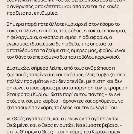
ο άνθρωπος αποκόπτεται και απαρνείται τις κακές
πράξεις και επιθυμίες.
Σήμερα παρά ποτέ άλλοτε κυριαρχεί στον κόσμο το
κακό, η πλάνη, η απάτη, το ψεύδος, η κακία, η πονηρία,
η φιλαργυρία, ο νεοπλουτισμός, η αδιαφορία, ο
εγωϊσμός, ιδιαιτέρως δε η αθεΐα, της οποίας τα
αποτελέσματα τα ζούμε στις ημέρες μας, φοβούμενοι
τον θάνατο επερχόμενο δια του ιοβόλου κορωνοϊού.
Δυστυχώς, σήμερα λείπει από τους ανθρώπους η
ζωοποιός ταπείνωσις και ο κόσμος όλος τυρβάζει περί
πολλών πραγμάτων και δεν ατενίζει με πίστη και δεν
σηκώνει στους ώμους με αυταπάρνηση τον τετραμερή
Σταυρό του Κυρίου, ώστε παρ’ αυτού πάντες – εν ενί
στόματι και μια καρδία – άρχοντες και αρχόμενοι, να
ζητήσουμε την χάρη, το έλεος και την ευλογία Του.
«Ο Θεός αγάπη εστί, και ο μένων εν τη αγάπη εν τω
Θεώ μένει και ο Θεός εν αυτώ». Να είμαστε βέβαιοι –
ότι μεθ’ ημών ο Θεός – και η χάρις του Κυρίου ημών