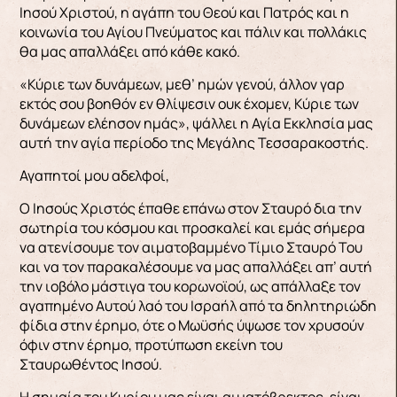
Ιησού Χριστού, η αγάπη του Θεού και Πατρός και η
κοινωνία του Αγίου Πνεύματος και πάλιν και πολλάκις
θα μας απαλλάξει από κάθε κακό.
«Κύριε των δυνάμεων, μεθ’ ημών γενού, άλλον γαρ
εκτός σου βοηθόν εν θλίψεσιν ουκ έχομεν, Κύριε των
δυνάμεων ελέησον ημάς», ψάλλει η Αγία Εκκλησία μας
αυτή την αγία περίοδο της Μεγάλης Τεσσαρακοστής.
Αγαπητοί μου αδελφοί,
Ο Ιησούς Χριστός έπαθε επάνω στον Σταυρό δια την
σωτηρία του κόσμου και προσκαλεί και εμάς σήμερα
να ατενίσουμε τον αιματοβαμμένο Τίμιο Σταυρό Του
και να τον παρακαλέσουμε να μας απαλλάξει απ’ αυτή
την ιοβόλο μάστιγα του κορωνοϊού, ως απάλλαξε τον
αγαπημένο Αυτού λαό του Ισραήλ από τα δηλητηριώδη
φίδια στην έρημο, ότε ο Μωϋσής ύψωσε τον χρυσούν
όφιν στην έρημο, προτύπωση εκείνη του
Σταυρωθέντος Ιησού.
Η σημαία του Κυρίου μας είναι αιματόβρεκτος, είναι