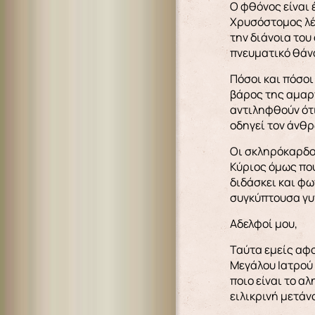
Ο φθόνος είναι έ
Χρυσόστομος λέγ
την διάνοια του
πνευματικό θάνα
Πόσοι και πόσο
βάρος της αμαρτ
αντιληφθούν ότι
οδηγεί τον άνθ
Οι σκληρόκαρδοι
Κύριος όμως που
διδάσκει και φω
συγκύπτουσα γυν
Αδελφοί μου,
Ταύτα εμείς αφο
Μεγάλου Ιατρού 
ποιο είναι το α
ειλικρινή μετάν