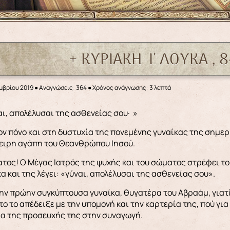
+ ΚΥΡΙΑΚΗ Ι΄ ΛΟΥΚΑ , 
μβρίου 2019
●
Αναγνώσεις: 364
● Χρόνος ανάγνωσης: 3 λεπτά
ύναι, απολέλυσαι της ασθενείας σου·»
ον πόνο και στη δυστυχία της πονεμένης γυναίκας της σημερ
ειρη αγάπη του Θεανθρώπου Ιησού.
ατος! Ο Μέγας Ιατρός της ψυχής και του σώματος στρέφει τ
α και της λέγει: «γύναι, απολέλυσαι της ασθενείας σου».
την πρώην συγκύπτουσα γυναίκα, θυγατέρα του Αβραάμ, γιατί 
το το απέδειξε με την υπομονή και την καρτερία της, πού για
ρα της προσευχής της στην συναγωγή.