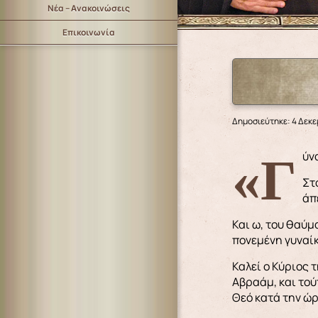
Νέα – Ανακοινώσεις
Επικοινωνία
Δημοσιεύτηκε: 4 Δεκε
«Γ
Στ
άπ
Και ω, του θαύμ
πονεμένη γυναίκ
Καλεί ο Κύριος 
Αβραάμ, και τού
Θεό κατά την ώ