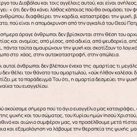
ργο του Διαβόλου και τοις αγγέλοις αυτού, και είναι ανήλεος
ει: « ότι δεν θα κάνει λάθος κάποιος πού θα ονομάσει τον 
 ανθρώπου, διαφθείρει την καρδία, καταστρέφει την ψυχή, βλ
το, πού είναι η απομάκρυνση από την αγκαλιά του Θεού Πα
ι σήμερα άραγε άνθρωποι δεν βρίσκονται στην θέση του αρχ
ίας και ανομίας, από μίσος, από αδικία, από ψευδορκία, από
, πάντα ταύτα αμαυρώνουν την ψυχή και σκοτίζουν το λογικ
ρωπο στο χάος, στην αυτοκαταστροφή, στην απώλεια.
 αυτοί άνθρωποι δεν βλέπουν ένεκα της αμαρτίας τι μεγάλο 
 δεν θέλει τον θάνατο του αμαρτωλού, «ούκ ήλθον καλέσαι δ
τίζει με το παράδειγμά Του ότι, η αμαρτία δεσμεύει την ψυχ
αίκα του ευαγγελίου.
ύ ακούσαμε σήμερα πού το άγιο ευαγγέλιο μας καταγράφει,
της ψυχής και του σώματος, του Κυρίου ημών Ιησού Χριστού,
ληθινό και αιώνιο συμφέρον μας, να προσέλθουμε μετά πίστε
οια και εξομολόγηση να λάβουμε την θεραπεία της ψυχής μα