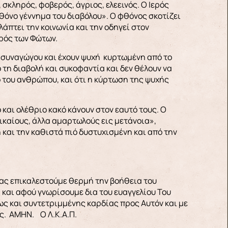
, σκληρός, φοβερός, άγριος, ελεεινός. Ο Ιερός
φθόνο γέννημα του διαβόλου». Ο φθόνος σκοτίζει
άπτει την κοινωνία και την οδηγεί στον
τρός των Φώτων.
ισυναγώγου και έχουν ψυχή κυρτωμένη από το
 τη διαβολή και συκοφαντία και δεν θέλουν να
ό του ανθρώπου, και ότι η κύρτωση της ψυχής
και ολέθριο κακό κάνουν στον εαυτό τους. Ο
ικαίους, άλλα αμαρτωλούς εις μετάνοια»,
ή και την καθιστά πιό δυστυχισμένη και από την
 ας επικαλεστούμε θερμή την βοήθεια του
 και αφού γνωρίσουμε δια του ευαγγελίου Του
ως και συντετριμμένης καρδίας προς Αυτόν και με
ς. ΑΜΗΝ. Ο Λ.Κ.Α.Π.