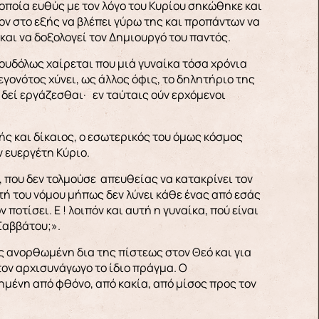
οποία ευθύς με τον λόγο του Κυρίου σηκώθηκε και
ον στο εξής να βλέπει γύρω της και προπάντων να
 και να δοξολογεί τον Δημιουργό του παντός.
ουδόλως χαίρεται που μιά γυναίκα τόσα χρόνια
εγονότος χύνει, ως άλλος όφις, το δηλητήριο της
ς δεί εργάζεσθαι· εν ταύταις ούν ερχόμενοι
ς και δίκαιος, ο εσωτερικός του όμως κόσμος
ν ευεργέτη Κύριο.
 που δεν τολμούσε απευθείας να κατακρίνει τον
τή του νόμου μήπως δεν λύνει κάθε ένας από εσάς
 ποτίσει. Ε ! λοιπόν και αυτή η γυναίκα, πού είναι
Σαββάτου;».
ης ανορθωμένη δια της πίστεως στον Θεό και για
τον αρχισυνάγωγο το ίδιο πράγμα. Ο
ημένη από φθόνο, από κακία, από μίσος προς τον