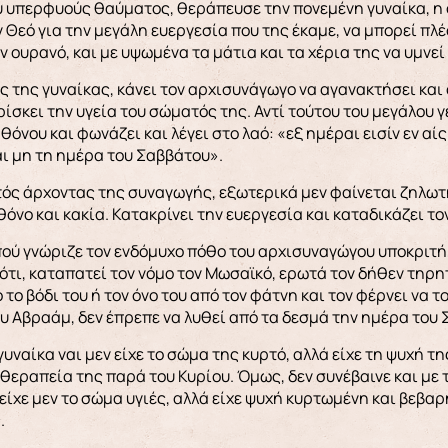
υ υπερφυούς θαύματος, θεράπευσε την πονεμένη γυναίκα, η 
 Θεό για την μεγάλη ευεργεσία που της έκαμε, να μπορεί πλέ
ν ουρανό, και με υψωμένα τα μάτια και τα χέρια της να υμνεί
 της γυναίκας, κάνει τον αρχισυνάγωγο να αγανακτήσει και 
ίσκει την υγεία του σώματός της. Αντί τούτου του μεγάλου γ
φθόνου και φωνάζει και λέγει στο λαό: «εξ ημέραι εισίν εν αί
ι μη τη ημέρα του Σαββάτου».
ός άρχοντας της συναγωγής, εξωτερικά μεν φαίνεται ζηλωτή
θόνο και κακία. Κατακρίνει την ευεργεσία και καταδικάζει το
ού γνώριζε τον ενδόμυχο πόθο του αρχισυναγώγου υποκριτή,
ότι, καταπατεί τον νόμο τον Μωσαϊκό, ερωτά τον δήθεν τηρη
το βόδι του ή τον όνο του από τον φάτνη και τον φέρνει να τον
υ Αβραάμ, δεν έπρεπε να λυθεί από τα δεσμά την ημέρα του 
υναίκα ναι μεν είχε το σώμα της κυρτό, αλλά είχε τη ψυχή τ
 θεραπεία της παρά του Κυρίου. Όμως, δεν συνέβαινε και με 
ίχε μεν το σώμα υγιές, αλλά είχε ψυχή κυρτωμένη και βεβαρ
.