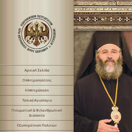
Αρχική Σελίδα
Ο Μητροπολίτης
Η Μητρόπολη
Τοπικό Αγιολόγιο
Πνευματική & Φιλανθρωπική
Διακονία
Εξυπηρέτηση Πολιτών