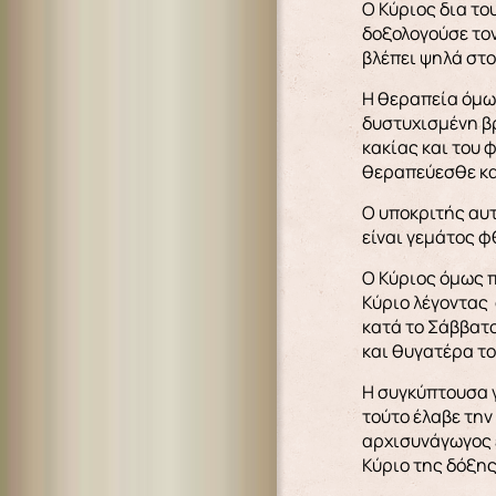
Ο Κύριος δια το
δοξολογούσε τον
βλέπει ψηλά στο
Η θεραπεία όμως
δυστυχισμένη βρ
κακίας και του 
θεραπεύεσθε κα
Ο υποκριτής αυτ
είναι γεμάτος φ
Ο Κύριος όμως π
Κύριο λέγοντας 
κατά το Σάββατο 
και θυγατέρα το
Η συγκύπτουσα γ
τούτο έλαβε την
αρχισυνάγωγος ε
Κύριο της δόξης