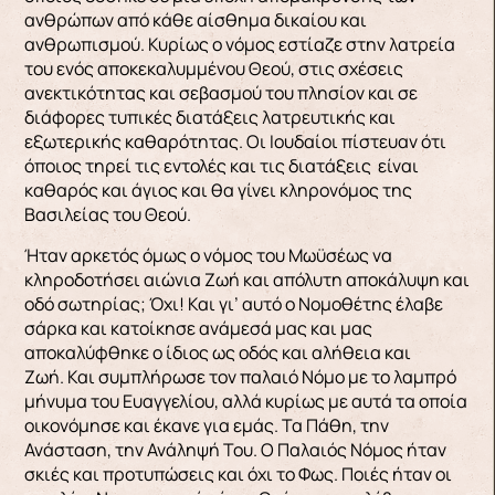
ανθρώπων από κάθε αίσθημα δικαίου και
ανθρωπισμού. Κυρίως ο νόμος εστίαζε στην λατρεία
του ενός αποκεκαλυμμένου Θεού, στις σχέσεις
ανεκτικότητας και σεβασμού του πλησίον και σε
διάφορες τυπικές διατάξεις λατρευτικής και
εξωτερικής καθαρότητας. Οι Ιουδαίοι πίστευαν ότι
όποιος τηρεί τις εντολές και τις διατάξεις είναι
καθαρός και άγιος και θα γίνει κληρονόμος της
Βασιλείας του Θεού.
Ήταν αρκετός όμως ο νόμος του Μωϋσέως να
κληροδοτήσει αιώνια Ζωή και απόλυτη αποκάλυψη και
οδό σωτηρίας; Όχι! Και γι’ αυτό ο Νομοθέτης έλαβε
σάρκα και κατοίκησε ανάμεσά μας και μας
αποκαλύφθηκε ο ίδιος ως οδός και αλήθεια και
Ζωή. Και συμπλήρωσε τον παλαιό Νόμο με το λαμπρό
μήνυμα του Ευαγγελίου, αλλά κυρίως με αυτά τα οποία
οικονόμησε και έκανε για εμάς. Τα Πάθη, την
Ανάσταση, την Ανάληψή Του. Ο Παλαιός Νόμος ήταν
σκιές και προτυπώσεις και όχι το Φως. Ποιές ήταν οι