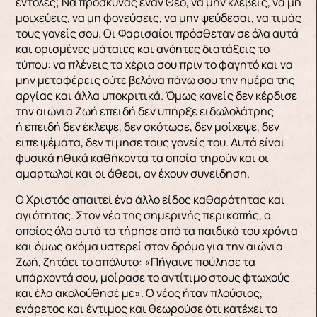
εντολές; Να προσκυνάς έναν Θεό, να μην κλέβεις, να μη
μοιχεύεις, να μη φονεύσεις, να μην ψεύδεσαι, να τιμάς
τους γονείς σου. Οι Φαρισαίοι πρόσθεταν σε όλα αυτά
και ορισμένες μάταιες και ανόητες διατάξεις το
τύπου: να πλένεις τα χέρια σου πριν το φαγητό και να
μην μεταφέρεις ούτε βελόνα πάνω σου την ημέρα της
αργίας και άλλα υποκριτικά. Όμως κανείς δεν κέρδισε
την αιώνια Ζωή επειδή δεν υπήρξε ειδωλολάτρης
ή επειδή δεν έκλεψε, δεν σκότωσε, δεν μοίχεψε, δεν
είπε ψέματα, δεν τίμησε τους γονείς του. Αυτά είναι
φυσικά ηθικά καθήκοντα τα οποία τηρούν και οι
αμαρτωλοί και οι άθεοι, αν έχουν συνείδηση.
Ο Χριστός απαιτεί ένα άλλο είδος καθαρότητας και
αγιότητας. Στον νέο της σημερινής περικοπής, ο
οποίος όλα αυτά τα τήρησε από τα παιδικά του χρόνια
και όμως ακόμα υστερεί στον δρόμο για την αιώνια
Ζωή, ζητάει το απόλυτο: «Πήγαινε πούλησε τα
υπάρχοντά σου, μοίρασε το αντίτιμο στους φτωχούς
και έλα ακολούθησέ με». Ο νέος ήταν πλούσιος,
ενάρετος και έντιμος και θεωρούσε ότι κατέχει τα