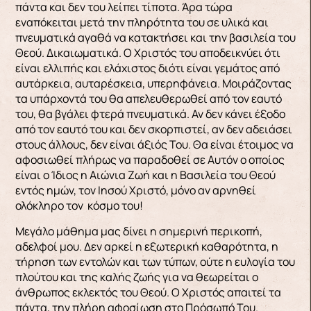
πάντα και δεν του λείπει τίποτα. Άρα τώρα
εναπόκειται μετά την πληρότητα του σε υλικά και
πνευματικά αγαθά να κατακτήσει και την βασιλεία του
Θεού. Δικαιωματικά. Ο Χριστός του αποδεικνύει ότι
είναι ελλιπής και ελάχιστος διότι είναι γεμάτος από
αυτάρκεια, αυταρέσκεια, υπερηφάνεια. Μοιράζοντας
τα υπάρχοντά του θα απελευθερωθεί από τον εαυτό
του, θα βγάλει φτερά πνευματικά. Αν δεν κάνει έξοδο
από τον εαυτό του και δεν σκορπιστεί, αν δεν αδειάσει
στους άλλους, δεν είναι άξιός Του. Θα είναι έτοιμος να
αφοσιωθεί πλήρως να παραδοθεί σε Αυτόν ο οποίος
είναι ο Ίδιος η Αιώνια Ζωή και η Βασιλεία του Θεού
εντός ημών, τον Ιησού Χριστό, μόνο αν αρνηθεί
ολόκληρο τον κόσμο του!
Μεγάλο μάθημα μας δίνει η σημερινή περικοπή,
αδελφοί μου. Δεν αρκεί η εξωτερική καθαρότητα, η
τήρηση των εντολών και των τύπων, ούτε η ευλογία του
πλούτου και της καλής ζωής για να θεωρείται ο
άνθρωπος εκλεκτός του Θεού. Ο Χριστός απαιτεί τα
πάντα, την πλήρη αφοσίωση στο Πρόσωπό Του.