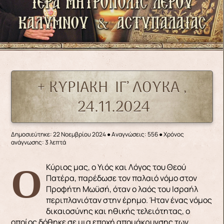
+ ΚΥΡΙΑΚΗ ΙΓ’ ΛΟΥΚΑ ,
24.11.2024
Δημοσιεύτηκε: 22 Νοεμβρίου 2024
●
Αναγνώσεις: 556
● Χρόνος
ανάγνωσης: 3 λεπτά
Ο Κύριος μας, ο Υιός και Λόγος του Θεού
Πατέρα, παρέδωσε τον παλαιό νόμο στον
Προφήτη Μωϋσή, όταν ο λαός του Ισραήλ
περιπλανιόταν στην έρημο. Ήταν ένας νόμος
δικαιοσύνης και ηθικής τελειότητας, ο
οποίος δόθηκε σε μια εποχή απομάκρυνσης των