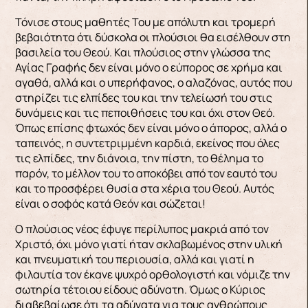
Τόνισε στους μαθητές Του με απόλυτη και τρομερή
βεβαιότητα ότι δύσκολα οι πλούσιοι θα εισέλθουν στη
βασιλεία του Θεού. Και πλούσιος στην γλώσσα της
Αγίας Γραφής δεν είναι μόνο ο εύπορος σε χρήμα και
αγαθά, αλλά και ο υπερήφανος, ο αλαζόνας, αυτός που
στηρίζει τις ελπίδες του και την τελείωσή του στις
δυνάμεις και τις πεποιθήσεις του και όχι στον Θεό.
Όπως επίσης φτωχός δεν είναι μόνο ο άπορος, αλλά ο
ταπεινός, η συντετριμμένη καρδιά, εκείνος που όλες
τις ελπίδες, την διάνοια, την πίστη, το θέλημα το
παρόν, το μέλλον του το αποκόβει από τον εαυτό του
και το προσφέρει θυσία στα χέρια του Θεού. Αυτός
είναι ο σοφός κατά Θεόν και σώζεται!
Ο πλούσιος νέος έφυγε περίλυπος μακριά από τον
Χριστό, όχι μόνο γιατί ήταν σκλαβωμένος στην υλική
και πνευματική του περιουσία, αλλά και γιατί η
φιλαυτία τον έκανε ψυχρό ορθολογιστή και νόμιζε την
σωτηρία τέτοιου είδους αδύνατη. Όμως ο Κύριος
διαβεβαίωσε ότι τα αδύνατα για τους ανθρώπους