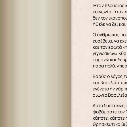
Ήταν πλούσιος κ
κοινωνία, ήταν 
δεν τον ικανοπο
ήθελε να ζεί και
Ο άνθρωπος που 
ευσέβεια, να έχ
και τον ερωτά «
γιγνώσκων» Κύρι
ουρανώ και δεύρ
πάρα πολύ, «περ
Βαρύς ο λόγος τ
και βασιλεία τω
εγένετο ήν γάρ π
αιώνιο Βασιλεία
Αυτό δυστυχώς σ
φοβόμαστε τον Θ
κάποτε, κάποτε 
θρησκευτικά βιβ