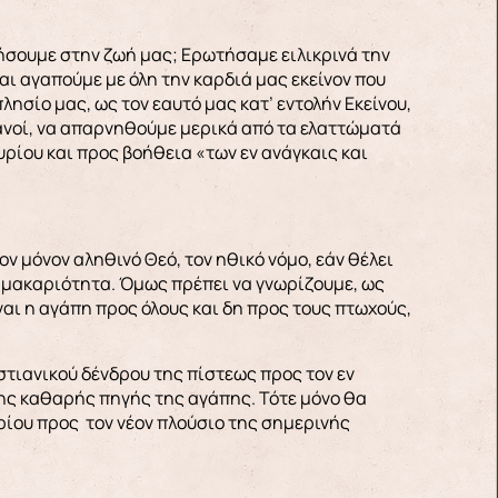
ήσουμε στην ζωή μας; Ερωτήσαμε ειλικρινά την
ι αγαπούμε με όλη την καρδιά μας εκείνον που
λησίο μας, ως τον εαυτό μας κατ’ εντολήν Εκείνου,
ιανοί, να απαρνηθούμε μερικά από τα ελαττώματά
Κυρίου και προς βοήθεια «των εν ανάγκαις και
τον μόνον αληθινό Θεό, τον ηθικό νόμο, εάν θέλει
αι μακαριότητα. Όμως πρέπει να γνωρίζουμε, ως
ίναι η αγάπη προς όλους και δη προς τους πτωχούς,
ιστιανικού δένδρου της πίστεως προς τον εν
της καθαρής πηγής της αγάπης. Τότε μόνο θα
ρίου προς τον νέον πλούσιο της σημερινής