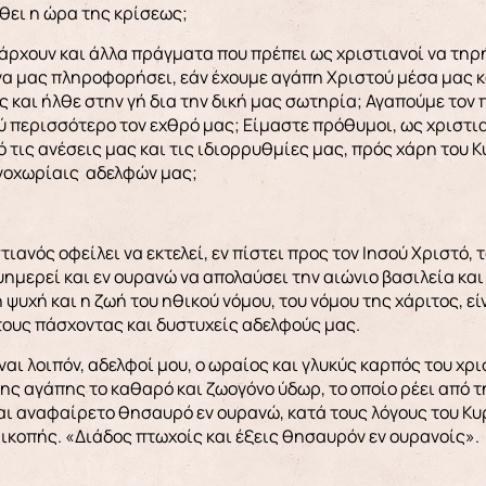
λθει η ώρα της κρίσεως;
ρχουν και άλλα πράγματα που πρέπει ως χριστιανοί να τηρ
α μας πληροφορήσει, εάν έχουμε αγάπη Χριστού μέσα μας κα
ς και ήλθε στην γή δια την δική μας σωτηρία; Αγαπούμε τον π
ύ περισσότερο τον εχθρό μας; Είμαστε πρόθυμοι, ως χριστ
ό τις ανέσεις μας και τις ιδιορρυθμίες μας, πρός χάρη του 
ενοχωρίαις αδελφών μας;
ιανός οφείλει να εκτελεί, εν πίστει προς τον Ιησού Χριστό, 
ευημερεί και εν ουρανώ να απολαύσει την αιώνιο βασιλεία κ
 η ψυχή και η ζωή του ηθικού νόμου, του νόμου της χάριτος, ε
τους πάσχοντας και δυστυχείς αδελφούς μας.
ναι λοιπόν, αδελφοί μου, ο ωραίος και γλυκύς καρπός του χρ
της αγάπης το καθαρό και ζωογόνο ύδωρ, το οποίο ρέει από 
αι αναφαίρετο θησαυρό εν ουρανώ, κατά τους λόγους του Κυ
ικοπής. «Διάδος πτωχοίς και έξεις θησαυρόν εν ουρανοίς».