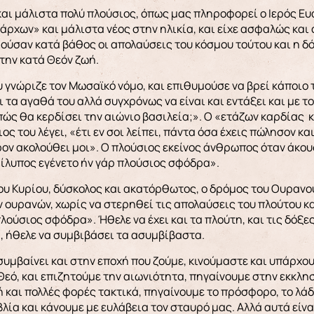
αι μάλιστα πολύ πλούσιος, όπως μας πληροφορεί ο Ιερός Ευ
«άρχων» και μάλιστα νέος στην ηλικία, και είχε ασφαλώς και 
ιούσαν κατά βάθος οι απολαύσεις του κόσμου τούτου και η δό
 την κατά Θεόν ζωή.
γνώριζε τον Μωσαϊκό νόμο, και επιθυμούσε να βρεί κάποιο 
ει τα αγαθά του αλλά συγχρόνως να είναι και εντάξει και με 
πώς θα κερδίσει την αιώνιο βασιλεία;». Ο «ετάζων καρδίας
ος του λέγει, «έτι εν σοι λείπει, πάντα όσα έχεις πώλησον κ
ον ακολούθει μοι». Ο πλούσιος εκείνος άνθρωπος όταν άκου
ίλυπος εγένετο ήν γάρ πλούσιος σφόδρα».
ου Κυρίου, δύσκολος και ακατόρθωτος, ο δρόμος του Ουρανο
ν ουρανών, χωρίς να στερηθεί τις απολαύσεις του πλούτου κ
λούσιος σφόδρα». Ήθελε να έχει και τα πλούτη, και τις δόξες
, ήθελε να συμβιβάσει τα ασυμβίβαστα.
υμβαίνει και στην εποχή που ζούμε, κινούμαστε και υπάρχου
εό, και επιζητούμε την αιωνιότητα, πηγαίνουμε στην εκκλησ
ή και πολλές φορές τακτικά, πηγαίνουμε το πρόσφορο, το λάδ
λία και κάνουμε με ευλάβεια τον σταυρό μας. Αλλά αυτά είν