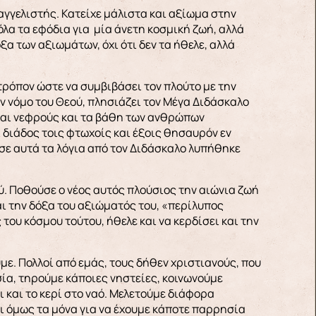
αγγελιστής. Κατείχε μάλιστα και αξίωμα στην
όλα τα εφόδια για μία άνετη κοσμική ζωή, αλλά
ξα των αξιωμάτων, όχι ότι δεν τα ήθελε, αλλά
τρόπον ώστε να συμβιβάσει τον πλούτο με την
τον νόμο του Θεού, πλησιάζει τον Μέγα Διδάσκαλο
 και νεφρούς και τα βάθη των ανθρώπων
αι διάδος τοις φτωχοίς και έξοις θησαυρόν εν
σε αυτά τα λόγια από τον Διδάσκαλο λυπήθηκε
ύ. Ποθούσε ο νέος αυτός πλούσιος την αιώνια ζωή
αι την δόξα του αξιώματός του, «περίλυπος
 του κόσμου τούτου, ήθελε και να κερδίσει και την
με. Πολλοί από εμάς, τους δήθεν χριστιανούς, που
ία, τηρούμε κάποιες νηστείες, κοινωνούμε
ι και το κερί στο ναό. Μελετούμε διάφορα
αι όμως τα μόνα για να έχουμε κάποτε παρρησία