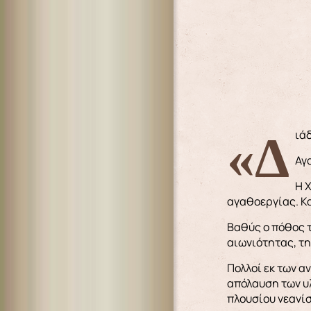
«Δ
Αγ
Η 
αγαθοεργίας. Κα
Βαθύς ο πόθος τ
αιωνιότητας, τη
Πολλοί εκ των 
απόλαυση των υ
πλουσίου νεανίσ