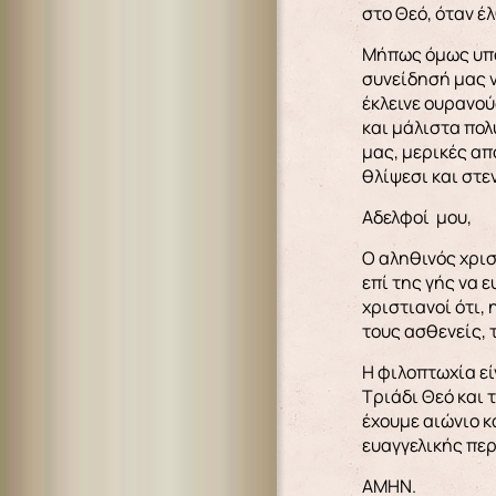
στο Θεό, όταν έ
Μήπως όμως υπά
συνείδησή μας ν
έκλεινε ουρανού
και μάλιστα πολ
μας, μερικές απ
θλίψεσι και στ
Αδελφοί μου,
Ο αληθινός χριστ
επί της γής να 
χριστιανοί ότι,
τους ασθενείς, 
Η φιλοπτωχία εί
Τριάδι Θεό και 
έχουμε αιώνιο κ
ευαγγελικής περ
ΑΜΗΝ.