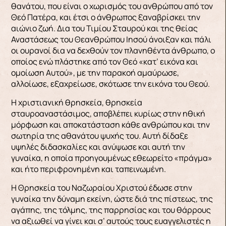
θανάτου, που είναι ο χωρισμός του ανθρώπου από τον
Θεό Πατέρα, και έτσι ο άνθρωπος ξαναβρίσκει την
αιώνιο ζωή. Δια του Τιμίου Σταυρού και της θείας
Αναστάσεως του Θεανθρώπου Ιησού άνοιξαν και πάλι
οι ουρανοί δια να δεχθούν τον πλανηθέντα άνθρωπο, ο
οποίος ενώ πλάστηκε από τον Θεό «κατ’ εικόνα και
ομοίωση Αυτού», με την παρακοή αμαύρωσε,
αλλοίωσε, εξαχρείωσε, σκότωσε την εικόνα του Θεού.
Η χριστιανική θρησκεία, θρησκεία
σταυροαναστάσιμος, αποβλέπει κυρίως στην ηθική
μόρφωση και αποκατάσταση κάθε ανθρώπου και την
σωτηρία της αθανάτου ψυχής του. Αυτή δίδαξε
υψηλές διδασκαλίες και ανύψωσε και αυτή την
γυναίκα, η οποία προηγουμένως εθεωρείτο «πράγμα»
και ήτο περιφρονημένη και ταπεινωμένη.
Η Θρησκεία του Ναζωραίου Χριστού έδωσε στην
γυναίκα την δύναμη εκείνη, ώστε διά της πίστεως, της
αγάπης, της τόλμης, της παρρησίας και του θάρρους
να αξιωθεί να γίνει και σ’ αυτούς τους ευαγγελιστές η