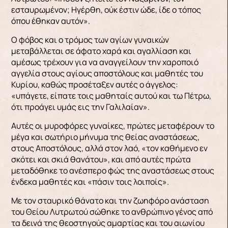
εσταυρωμένον; Ηγέρθη, ούκ έστιν ώδε, ίδε ο τόπος
όπου έθηκαν αυτόν».
Ο φόβος και ο τρόμος των αγίων γυναικών
μεταβάλλεται σε άφατο χαρά και αγαλλίαση και
αμέσως τρέχουν για να αναγγείλουν την χαροποιό
αγγελία στους αγίους αποστόλους και μαθητές του
Κυρίου, καθώς προσέταξεν αυτές ο άγγελος:
«υπάγετε, είπατε τοις μαθηταίς αυτού και τω Πέτρω,
ότι προάγει υμάς εις την Γαλιλαίαν».
Αυτές οι μυροφόρες γυναίκες, πρώτες μεταφέρουν το
μέγα και σωτήριο μήνυμα της θείας αναστάσεως,
στους Αποστόλους, αλλά στον λαό, «τον καθήμενο εν
σκότει και σκιά θανάτου», και από αυτές πρώτα
μεταδόθηκε το ανέσπερο φώς της αναστάσεως στους
ένδεκα μαθητές και «πάσιν τοις λοιποίς».
Με τον σταυρικό θάνατο και την ζωηφόρο ανάσταση
του Θείου Λυτρωτού σώθηκε το ανθρώπινο γένος από
τα δεινά της θεοστηγούς αμαρτίας και του αιωνίου