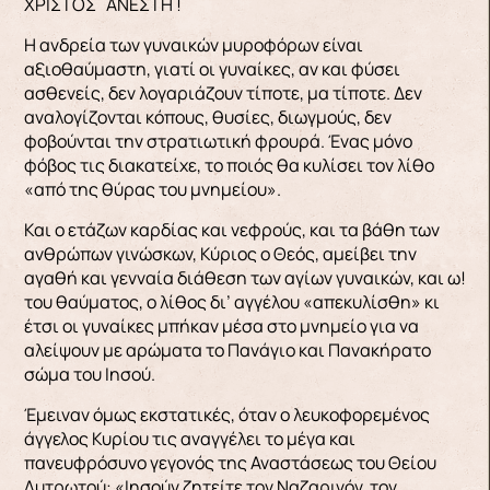
ΧΡΙΣΤΟΣ ΑΝΕΣΤΗ !
Η ανδρεία των γυναικών μυροφόρων είναι
αξιοθαύμαστη, γιατί οι γυναίκες, αν και φύσει
ασθενείς, δεν λογαριάζουν τίποτε, μα τίποτε. Δεν
αναλογίζονται κόπους, θυσίες, διωγμούς, δεν
φοβούνται την στρατιωτική φρουρά. Ένας μόνο
φόβος τις διακατείχε, το ποιός θα κυλίσει τον λίθο
«από της θύρας του μνημείου».
Και ο ετάζων καρδίας και νεφρούς, και τα βάθη των
ανθρώπων γινώσκων, Κύριος ο Θεός, αμείβει την
αγαθή και γενναία διάθεση των αγίων γυναικών, και ω!
του θαύματος, ο λίθος δι’ αγγέλου «απεκυλίσθη» κι
έτσι οι γυναίκες μπήκαν μέσα στο μνημείο για να
αλείψουν με αρώματα το Πανάγιο και Πανακήρατο
σώμα του Ιησού.
Έμειναν όμως εκστατικές, όταν ο λευκοφορεμένος
άγγελος Κυρίου τις αναγγέλει το μέγα και
πανευφρόσυνο γεγονός της Αναστάσεως του Θείου
Λυτρωτού: «Ιησούν ζητείτε τον Ναζαρινόν, τον