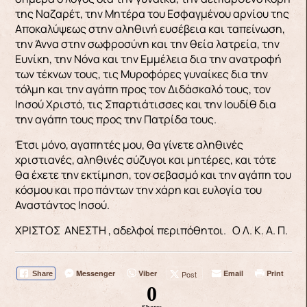
της Ναζαρέτ, την Μητέρα του Εσφαγμένου αρνίου της
Αποκαλύψεως στην αληθινή ευσέβεια και ταπείνωση,
την Άννα στην σωφροσύνη και την θεία λατρεία, την
Ευνίκη, την Νόνα και την Εμμέλεια δια την ανατροφή
των τέκνων τους, τις Μυροφόρες γυναίκες δια την
τόλμη και την αγάπη προς τον Διδάσκαλό τους, τον
Ιησού Χριστό, τις Σπαρτιάτισσες και την Ιουδίθ δια
την αγάπη τους προς την Πατρίδα τους.
Έτσι μόνο, αγαπητές μου, θα γίνετε αληθινές
χριστιανές, αληθινές σύζυγοι και μητέρες, και τότε
θα έχετε την εκτίμηση, τον σεβασμό και την αγάπη του
κόσμου και προ πάντων την χάρη και ευλογία του
Αναστάντος Ιησού.
ΧΡΙΣΤΟΣ ΑΝΕΣΤΗ , αδελφοί περιπόθητοι. Ο Λ. Κ. Α. Π.
Messenger
Viber
Email
Print
Post
Share
0