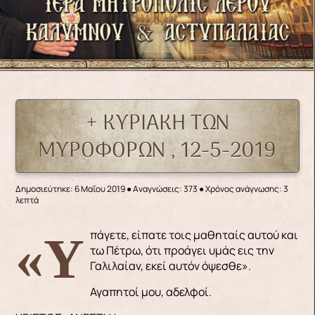
+ ΚΥΡΙΑΚΗ ΤΩΝ
ΜΥΡΟΦΟΡΩΝ , 12-5-2019
Δημοσιεύτηκε: 6 Μαΐου 2019
●
Αναγνώσεις: 373
● Χρόνος ανάγνωσης: 3
λεπτά
«Υπάγετε, είπατε τοις μαθηταίς αυτού και
τω Πέτρω, ότι προάγει υμάς εις την
Γαλιλαίαν, εκεί αυτόν όψεσθε».
Αγαπητοί μου, αδελφοί.