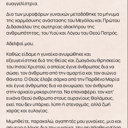
ευαγγελίστρια.
Δια των μυροφόρων γυναικών μεταδόθηκε το μήνυμα
της χαρμόσυνης ανάστασης του Μεγάλου και Πρώτου
Διδασκάλου της σωτηρίας ολοκλήρου της
ανθρωπότητας, του Υιού και Λόγου του Θεού Πατρός.
Αδελφοί μου,
Καθώς είδαμε η γυναίκα ανυψώθηκε και
εξευγενίστηκε διά της θείας και ζωογόνου θρησκείας
του Ιησού Χριστού, ο οποίος έγινε άνθρωπος δια να
σώσει τον άνθρωπο από την αμαρτία και τον αιώνιο
θάνατο. Ο Θεός έλαβε σάρκα από την Παρθένο Μαρία
και έγινε άνθρωπος δια να ανυψώσει τον άνθρωπο
στην αρχαία μακαριότητα. Να επαναφέρει τον κατ’
εικόνα Θεού άνθρωπο στους ουρανίους θαλάμους,
εκεί που δεν υπάρχει λύπη ή στεναγμός, αλλά ζωή
χαράς και ευλογίας.
Μιμηθείτε, παρακαλώ, αγαπητές μου γυναίκες, μια και
σήμερα ο λόγος δια την γυναίκα, την αειπάρθενο Κόρη