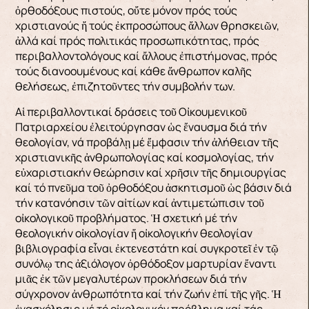
ὀρθοδόξους πιστούς, οὔτε μόνον πρός τούς
χριστιανούς ἤ τούς ἐκπροσώπους ἄλλων θρησκειῶν,
ἀλλά καί πρός πολιτικάς προσωπικότητας, πρός
περιβαλλοντολόγους καί ἄλλους ἐπιστήμονας, πρός
τούς διανοουμένους καί κάθε ἄνθρωπον καλῆς
θελήσεως, ἐπιζητοῦντες τήν συμβολήν των.
Αἱ περιβαλλοντικαί δράσεις τοῦ Οἰκουμενικοῦ
Πατριαρχείου ἐλειτούργησαν ὡς ἔναυσμα διά τήν
θεολογίαν, νά προβάλῃ μέ ἔμφασιν τήν ἀλήθειαν τῆς
χριστιανικῆς ἀνθρωπολογίας καί κοσμολογίας, τήν
εὐχαριστιακήν θεώρησιν καί χρῆσιν τῆς δημιουργίας
καί τό πνεῦμα τοῦ ὀρθοδόξου ἀσκητισμοῦ ὡς βάσιν διά
τήν κατανόησιν τῶν αἰτίων καί ἀντιμετώπισιν τοῦ
οἰκολογικοῦ προβλήματος. Ἡ σχετική μέ τήν
θεολογικήν οἰκολογίαν ἤ οἰκολογικήν θεολογίαν
βιβλιογραφία εἶναι ἐκτενεστάτη καί συγκροτεῖ ἐν τῷ
συνόλῳ της ἀξιόλογον ὀρθόδοξον μαρτυρίαν ἔναντι
μιᾶς ἐκ τῶν μεγαλυτέρων προκλήσεων διά τήν
σύγχρονον ἀνθρωπότητα καί τήν ζωήν ἐπί τῆς γῆς. Ἡ
ἐνασχόλησις μέ τό οἰκολογικόν πρόβλημα καί τάς