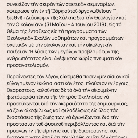
συνεχίζον τήν σειράν τῶν σχετικῶν σεμιναρίων,
ἀφιέρωσε τήν ἐν τῇ Ἕδρᾳ αὐτοῦ ὀργανωθεῖσαν Γ’
διεθνῆ «Διάσκεψιν τῆς Χάλκης διά τήν Θεολογίαν καί
τήν Οἰκολογίαν» (31 Μαΐου – 4 Ἰουνίου 2019), εἰς τό
θέμα τῆς ἐντάξεως εἰς τά προγράμματα τῶν
Θεολογικῶν Σχολῶν μαθημάτων καί προγραμμάτων
σχετικῶν μέ τήν οἰκολογίαν καί τήν οἰκολογικήν
παιδείαν. Ἡ λύσις τῶν μεγάλων προβλημάτων τῆς
ἀνθρωπότητος εἶναι ἀνέφικτος χωρίς πνευματικόν
προσανατολισμόν.
Περαίνοντες τόν λόγον, εὐχόμεθα πᾶσιν ὑμῖν αἴσιον καί
εὐλογημένον ἐκκλησιαστικόν ἔτος, πλούσιον ἐν ἔργοις
θεαρέστοις, καλοῦντες δέ τά ἀνά τήν οἰκουμένην
φωτόμορφα τέκνα τῆς Μητρός Ἐκκλησίας νά
προσεύχωνται διά τήν ἀκεραιότητα τῆς δημιουργίας,
νά ζοῦν οἰκοφιλικῶς καί φιλαδέλφως εἰς ὅλας τάς
διαστάσεις τῆς ζωῆς των, νά ἀγωνίζωνται διά τήν
προστασίαν τοῦ φυσικοῦ περιβάλλοντος καί διά τήν
προαγωγήν τῆς εἰρήνης καί τῆς δικαιοσύνης, καί
διατρανοῦντες ἅπαξ ἔτι τήν ἀλήθειαν ὅτι δέν ὑπάρχει