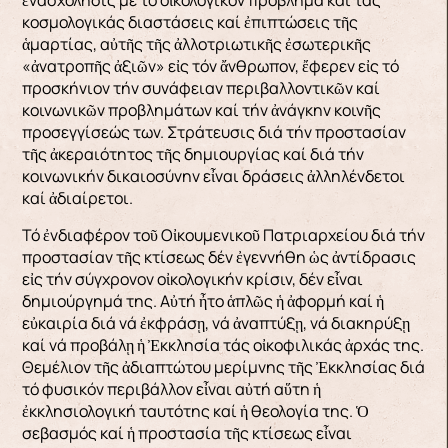
κοσμολογικάς διαστάσεις καί ἐπιπτώσεις τῆς
ἁμαρτίας, αὐτῆς τῆς ἀλλοτριωτικῆς ἐσωτερικῆς
«ἀνατροπῆς ἀξιῶν» εἰς τόν ἄνθρωπον, ἔφερεν εἰς τό
προσκήνιον τήν συνάφειαν περιβαλλοντικῶν καί
κοινωνικῶν προβλημάτων καί τήν ἀνάγκην κοινῆς
προσεγγίσεώς των. Στράτευσις διά τήν προστασίαν
τῆς ἀκεραιότητος τῆς δημιουργίας καί διά τήν
κοινωνικήν δικαιοσύνην εἶναι δράσεις ἀλληλένδετοι
καί ἀδιαίρετοι.
Τό ἐνδιαφέρον τοῦ Οἰκουμενικοῦ Πατριαρχείου διά τήν
προστασίαν τῆς κτίσεως δέν ἐγεννήθη ὡς ἀντίδρασις
εἰς τήν σύγχρονον οἰκολογικήν κρίσιν, δέν εἶναι
δημιούργημά της. Αὐτή ἦτο ἁπλῶς ἡ ἀφορμή καί ἡ
εὐκαιρία διά νά ἐκφράσῃ, νά ἀναπτύξῃ, νά διακηρύξῃ
καί νά προβάλῃ ἡ Ἐκκλησία τάς οἰκοφιλικάς ἀρχάς της.
Θεμέλιον τῆς ἀδιαπτώτου μερίμνης τῆς Ἐκκλησίας διά
τό φυσικόν περιβάλλον εἶναι αὐτή αὕτη ἡ
ἐκκλησιολογική ταυτότης καί ἡ θεολογία της. Ὁ
σεβασμός καί ἡ προστασία τῆς κτίσεως εἶναι