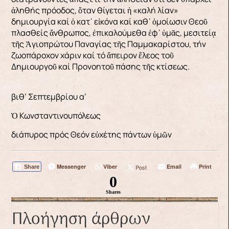
ἀληθής πρόοδος, ὅταν θίγεται ἡ «καλή λίαν»
δημιουργία καί ὁ κατ᾿ εἰκόνα καί καθ᾿ ὁμοίωσιν Θεοῦ
πλασθείς ἄνθρωπος, ἐπικαλούμεθα ἐφ᾿ ὑμᾶς, μεσιτείᾳ
τῆς Ἁγιοπρώτου Παναγίας τῆς Παμμακαρίστου, τήν
ζωοπάροχον χάριν καί τό ἄπειρον ἔλεος τοῦ
Δημιουργοῦ καί Προνοητοῦ πάσης τῆς κτίσεως.
βιθ’ Σεπτεμβρίου α’
Ὁ Κωνσταντινουπόλεως
διάπυρος πρός Θεόν εὐχέτης πάντων ὑμῶν
Messenger
Viber
Email
Print
Post
Share
0
Shares
Πλοήγηση άρθρων