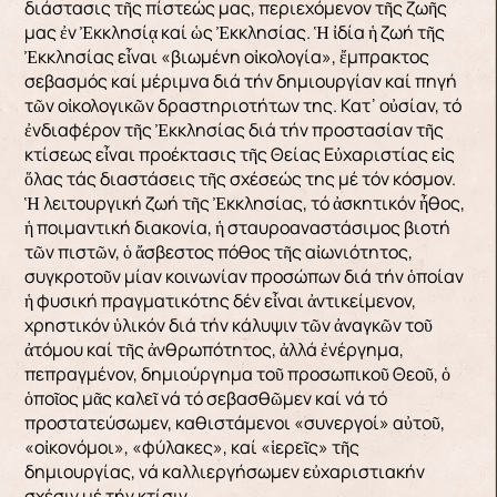
διάστασις τῆς πίστεώς μας, περιεχόμενον τῆς ζωῆς
μας ἐν Ἐκκλησίᾳ καί ὡς Ἐκκλησίας. Ἡ ἰδία ἡ ζωή τῆς
Ἐκκλησίας εἶναι «βιωμένη οἰκολογία», ἔμπρακτος
σεβασμός καί μέριμνα διά τήν δημιουργίαν καί πηγή
τῶν οἰκολογικῶν δραστηριοτήτων της. Κατ᾿ οὐσίαν, τό
ἐνδιαφέρον τῆς Ἐκκλησίας διά τήν προστασίαν τῆς
κτίσεως εἶναι προέκτασις τῆς Θείας Εὐχαριστίας εἰς
ὅλας τάς διαστάσεις τῆς σχέσεώς της μέ τόν κόσμον.
Ἡ λειτουργική ζωή τῆς Ἐκκλησίας, τό ἀσκητικόν ἦθος,
ἡ ποιμαντική διακονία, ἡ σταυροαναστάσιμος βιοτή
τῶν πιστῶν, ὁ ἄσβεστος πόθος τῆς αἰωνιότητος,
συγκροτοῦν μίαν κοινωνίαν προσώπων διά τήν ὁποίαν
ἡ φυσική πραγματικότης δέν εἶναι ἀντικείμενον,
χρηστικόν ὑλικόν διά τήν κάλυψιν τῶν ἀναγκῶν τοῦ
ἀτόμου καί τῆς ἀνθρωπότητος, ἀλλά ἐνέργημα,
πεπραγμένον, δημιούργημα τοῦ προσωπικοῦ Θεοῦ, ὁ
ὁποῖος μᾶς καλεῖ νά τό σεβασθῶμεν καί νά τό
προστατεύσωμεν, καθιστάμενοι «συνεργοί» αὐτοῦ,
«οἰκονόμοι», «φύλακες», καί «ἱερεῖς» τῆς
δημιουργίας, νά καλλιεργήσωμεν εὐχαριστιακήν
σχέσιν μέ τήν κτίσιν.