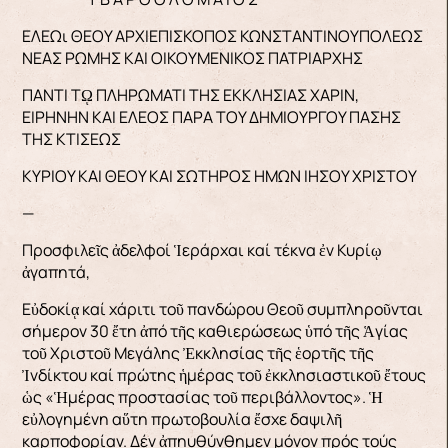
ΕΛΕΩι ΘΕΟΥ ΑΡΧΙΕΠΙΣΚΟΠΟΣ ΚΩΝΣΤΑΝΤΙΝΟΥΠΟΛΕΩΣ
ΝΕΑΣ ΡΩΜΗΣ ΚΑΙ ΟΙΚΟΥΜΕΝΙΚΟΣ ΠΑΤΡΙΑΡΧΗΣ
ΠΑΝΤΙ Τῼ ΠΛΗΡΩΜΑΤΙ ΤΗΣ ΕΚΚΛΗΣΙΑΣ ΧΑΡΙΝ,
ΕΙΡΗΝΗΝ ΚΑΙ ΕΛΕΟΣ ΠΑΡΑ ΤΟΥ ΔΗΜΙΟΥΡΓΟΥ ΠΑΣΗΣ
ΤΗΣ ΚΤΙΣΕΩΣ
ΚΥΡΙΟΥ ΚΑΙ ΘΕΟΥ ΚΑΙ ΣΩΤΗΡΟΣ ΗΜΩΝ ΙΗΣΟΥ ΧΡΙΣΤΟΥ
—
Προσφιλεῖς ἀδελφοί Ἱεράρχαι καί τέκνα ἐν Κυρίῳ
ἀγαπητά,
Εὐδοκίᾳ καί χάριτι τοῦ πανδώρου Θεοῦ συμπληροῦνται
σήμερον 30 ἔτη ἀπό τῆς καθιερώσεως ὑπό τῆς Ἁγίας
τοῦ Χριστοῦ Μεγάλης Ἐκκλησίας τῆς ἑορτῆς τῆς
Ἰνδίκτου καί πρώτης ἡμέρας τοῦ ἐκκλησιαστικοῦ ἔτους
ὡς «Ἡμέρας προστασίας τοῦ περιβάλλοντος». Ἡ
εὐλογημένη αὕτη πρωτοβουλία ἔσχε δαψιλῆ
καρποφορίαν. Δέν ἀπηυθύνθημεν μόνον πρός τούς