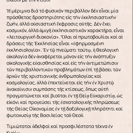
Ἡ μέριμνα διά τό φυσικόν περιβάλλον δέν εἶναι μία
πρόσθετος δραστηριότης εἰς τήν ἐκκλησιαστικήν
ζωήν, ἀλλά οὐσιαστική ἔκφρασις αὐτῆς. Δέν ἔχει
κοσμικόν, ἀλλά ἀμιγῆ ἐκκλησιαστικόν χαρακτῆρα, εἶναι
«λειτουργική διακονία». Ὅλαι αἱ πρωτοβουλίαι καί αἱ
δράσεις τῆς Ἐκκλησίας εἶναι «ἐφηρμοσμένη
ἐκκλησιολογία». Ἐν τῷ πνεύματι τούτῳ, ἡ θεολογική
οἰκολογία δέν ἀναφέρεται μόνον εἰς τήν ἀνάπτυξιν
οἰκολογικῆς εὐαισθησίας καί εἰς τήν ἀντιμετώπισιν
τῶν περιβαλλοντικῶν προβλημάτων ἐπί τῇ βάσει τῶν
ἀρχῶν τῆς χριστιανικῆς ἀνθρωπολογίας καί
κοσμολογίας, ἀλλά ἐπεκτείνεται εἰς τήν ἐν Χριστῷ
ἀνακαίνισιν συμπάσης τῆς κτίσεως, ὅπως αὐτή
πραγματώνεται καί βιοῦται ἐν τῇ Θείᾳ Εὐχαριστίᾳ, ὡς
εἰκόνι καί προγεύσει τῆς ἐσχατολογικῆς πληρώσεως
τῆς Θείας Οἰκονομίας ἐν τῇ δοξολογικῇ πληρότητι καί
φωτοχυσίᾳ τῆς Βασιλείας τοῦ Θεοῦ.
Τιμιώτατοι ἀδελφοί καί προσφιλέστατα τέκνα ἐν
Κυρίῳ,