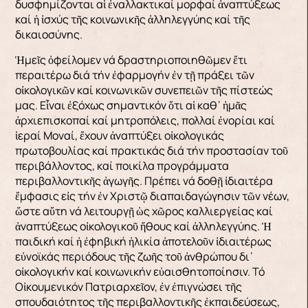
δυσφημίζονται αἱ ἐναλλακτικαί μορφαί ἀναπτύξεως
καί ἡ ἰσχύς τῆς κοινωνικῆς ἀλληλεγγύης καί τῆς
δικαιοσύνης.
Ἡμεῖς ὀφείλομεν νά δραστηριοποιηθῶμεν ἔτι
περαιτέρω διά τήν ἐφαρμογήν ἐν τῇ πράξει τῶν
οἰκολογικῶν καί κοινωνικῶν συνεπειῶν τῆς πίστεώς
μας. Εἶναι ἐξόχως σημαντικόν ὅτι αἱ καθ᾿ ἡμᾶς
ἀρχιεπισκοπαί καί μητροπόλεις, πολλαί ἐνορίαι καί
ἱεραί Μοναί, ἔχουν ἀναπτύξει οἰκολογικάς
πρωτοβουλίας καί πρακτικάς διά τήν προστασίαν τοῦ
περιβάλλοντος, καί ποικίλα προγράμματα
περιβαλλοντικῆς ἀγωγῆς. Πρέπει νά δοθῇ ἰδιαιτέρα
ἔμφασις εἰς τήν ἐν Χριστῷ διαπαιδαγώγησιν τῶν νέων,
ὥστε αὕτη νά λειτουργῇ ὡς χῶρος καλλιεργείας καί
ἀναπτύξεως οἰκολογικοῦ ἤθους καί ἀλληλεγγύης. Ἡ
παιδική καί ἡ ἐφηβική ἡλικία ἀποτελοῦν ἰδιαιτέρως
εὐνοϊκάς περιόδους τῆς ζωῆς τοῦ ἀνθρώπου δι᾿
οἰκολογικήν καί κοινωνικήν εὐαισθητοποίησιν. Τό
Οἰκουμενικόν Πατριαρχεῖον, ἐν ἐπιγνώσει τῆς
σπουδαιότητος τῆς περιβαλλοντικῆς ἐκπαιδεύσεως,