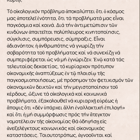
Τό οἰκολογικόν πρόβλημα ἀποκαλύπτει ὅτι ὁ κόσμος
μας ἀποτελεῖ ἑνότητα, ὅτι τά προβλήματά μας εἶναι
παγκόσμια καί κοινά. Διά τήν ἀντιμετώπισιν τῶν
κινδύνων ἀπαιτεῖται πολύπλευρος κινητοποίησις,
σύγκλισις, συμπόρευσις, σύμπραξις. Εἶναι
ἀδιανόητον, ἡ ἀνθρωπότης νά γνωρίζῃ τήν
σοβαρότητα τοῦ προβλήματος καί νά συνεχίζῃ νά
συμπεριφέρεται ὡς νά μή ἐγνώριζεν. Ἐνῷ κατά τάς
τελευταίας δεκαετίας, τό κυρίαρχον πρότυπον
οἰκονομικῆς ἀναπτύξεως ἐν τῷ πλαισίῳ τῆς
παγκοσμιοποιήσεως, μέ πρόσημον τόν φετιχισμόν τῶν
οἰκονομικῶν δεικτῶν καί τήν μεγιστοποίησιν τοῦ
κέρδους, ὤξυνε τά οἰκολογικά καί κοινωνικά
προβλήματα, ἐξακολουθεῖ νά κυριαρχῇ εὐρέως ἡ
ἄποψις ὅτι «δέν ὑπάρχει ἄλλη ἐναλλακτική ἐπιλογή»
καί ὅτι ἡ μή συμμόρφωσις πρός τήν ἄτεγκτον
νομοτέλειαν τῆς οἰκονομίας θά ὁδηγήσῃ εἰς
ἀνεξελέγκτους κοινωνικάς καί οἰκονομικάς
καταστάσεις. Τοιουτοτρόπως, ἀγνοοῦνται καί