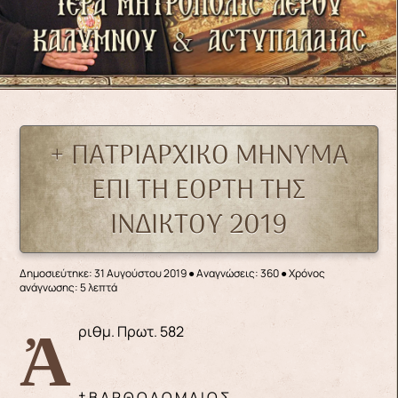
+ ΠΑΤΡΙΑΡΧΙΚΟ ΜΗΝΥΜΑ
ΕΠΙ ΤΗ ΕΟΡΤΗ ΤΗΣ
ΙΝΔΙΚΤΟΥ 2019
Δημοσιεύτηκε: 31 Αυγούστου 2019
●
Αναγνώσεις: 360
● Χρόνος
ανάγνωσης: 5 λεπτά
Ἀριθμ. Πρωτ. 582
† Β Α Ρ Θ Ο Λ Ο Μ Α Ι Ο Σ