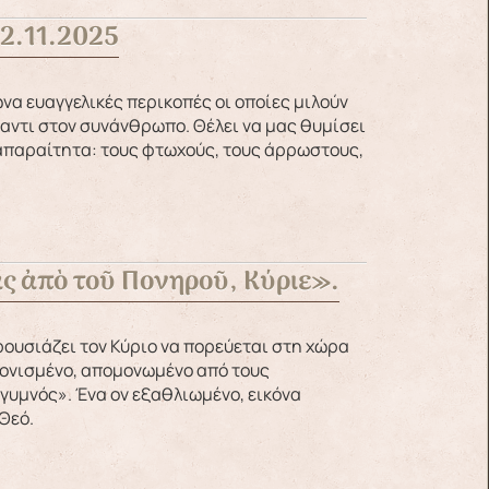
 2.11.2025
ναντι στον συνάνθρωπο. Θέλει να μας θυμίσει
 απαραίτητα: τους φτωχούς, τους άρρωστους,
ᾶς ἀπὸ τοῦ Πονηροῦ, Κύριε».
μονισμένο, απομονωμένο από τους
 γυμνός». Ένα ον εξαθλιωμένο, εικόνα
Θεό.