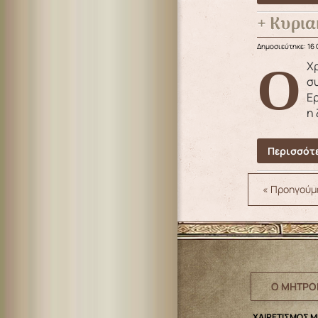
+ Κυρια
Δημοσιεύτηκε: 16
Ο Χριστός πορεύεται σε μια μικρή πόλη, την Ναΐν, απαρατήρητος ίσως από πολλούς. Εκεί, στην πύλη της Ναΐν,
συ
Ερ
η 
Περισσότε
« Προηγούμ
Ο ΜΗΤΡΟ
ΧΑΙΡΕΤΙΣΜΟΣ 