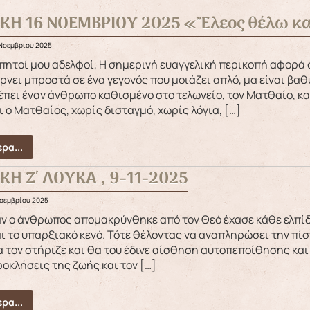
ΑΚΗ 16 ΝΟΕΜΒΡΙΟΥ 2025 «Ἔλεος θέλω κα
 Νοεμβρίου 2025
ρνει μπροστά σε ένα γεγονός που μοιάζει απλό, μα είναι βαθ
έπει έναν άνθρωπο καθισμένο στο τελωνείο, τον Ματθαίο, και
ι ο Ματθαίος, χωρίς δισταγμό, χωρίς λόγια, […]
ρα...
ΚΗ Ζ΄ ΛΟΥΚΑ , 9-11-2025
Νοεμβρίου 2025
ι το υπαρξιακό κενό. Τότε θέλοντας να αναπληρώσει την πίστ
 τον στήριζε και θα του έδινε αίσθηση αυτοπεποίθησης και
οκλήσεις της ζωής και τον […]
ρα...