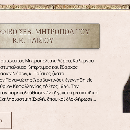
ΑΦΙΚΟ ΣΕΒ. ΜΗΤΡΟΠΟΛΙΤΟΥ
Κ.Κ. ΠΑΙΣΙΟΥ
Ἀστυπαλαίας, ὑπέρτιμος καί ἔξαρχος
άδων Νήσων, κ. Παΐσιος (κατά
ον Παναγιώτης Ἀραβαντινός), ἐγεννήθη εἰς
ύριον Κεφαλληνίας τό ἔτος 1944. Τήν
είαν παρηκολούθησεν ἐν τῇ γενετείρᾳ αὐτοῦ καί
Ἐκκλησιαστική Σχολή, ὅπου καί ὁλοκλήρωσε...
...