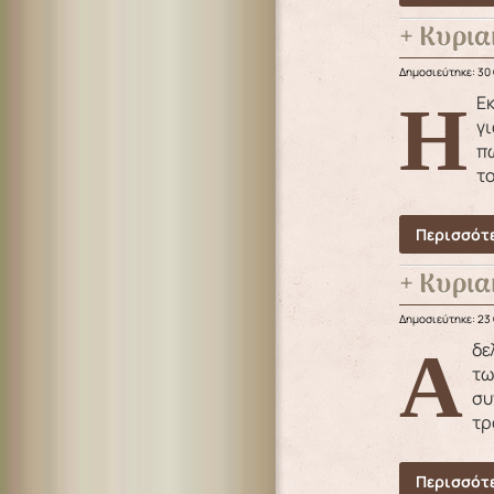
+ Κυρια
Δημοσιεύτηκε: 30
Η Εκκλησία μας, με τη σοφία της, τοποθετεί στην αρχή του χειμώνα ευαγγελικές περικοπές οι οποίες μιλούν
γι
πω
το
Περισσότε
+ Κυρια
Δημοσιεύτηκε: 23
Αδελφοί μου αγαπητοί, Η σημερινή ευαγγελική περικοπή μας παρουσιάζει τον Κύριο να πορεύεται στη χώρα
τω
συ
τρ
Περισσότε