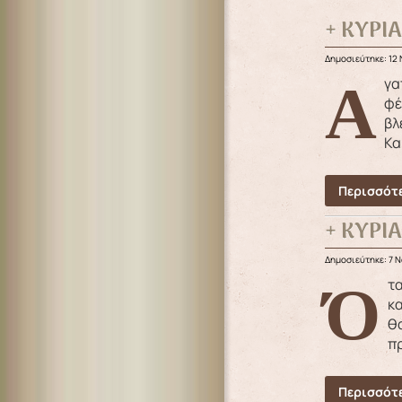
+ ΚΥΡΙ
Δημοσιεύτηκε: 12
Αγαπητοί μου αδελφοί, Η σημερινή ευαγγελική περικοπή αφορά στη μνήμη του Ευαγγελιστή Ματθαίου. Μας
φέ
βλ
Κα
Περισσότε
+ ΚΥΡΙΑ
Δημοσιεύτηκε: 7 
Όταν ο άνθρωπος απομακρύνθηκε από τον Θεό έχασε κάθε ελπίδα και πίστη και βίωσε τον μεταφυσικό φόβο
κα
θα
πρ
Περισσότε