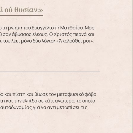
ὶ οὐ θυσίαν»
ύ σαν άβυσσος ελέους. Ο Χριστός περνά και
 του λέει μόνο δύο λόγια: «Ἀκολούθει μοι».
η και την ελπίδα σε κάτι ανώτερο, το οποίο
 αυτοδυναμίας για να αντιμετωπίσει τις