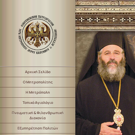
Αρχική Σελίδα
Ο Μητροπολίτης
Η Μητρόπολη
Τοπικό Αγιολόγιο
Πνευματική & Φιλανθρωπική
Διακονία
Εξυπηρέτηση Πολιτών