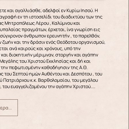
αγραφή εν τη ιστοσελίδι του διαδικτύου των της
άς Μητροπόλεως Λέρου , Καλύμνου και
υπαλαίας πραγμάτων, έρχεται, ίνα γνωρίση εις
 σύγχρονον άνθρωπον ερευνητήν , το παρελθόν,
ν ζωήν και την δράσιν ενός Θεόδοτου οργανισμού,
ται ανά καιρούς και χρόνους, υπό την
 και διοκητικήν μέριμναν, στοργήν και αγάπην
Μεγάλης του Χριστού Εκκλησίας και δή και
 την πεφωτισμένην καθοδήγησιν της Α.Θ.
ς του Σεπτού ημών Αυθέντου και Δεσπότου , του
ύ Πατριάρχου κ.κ. Βαρθολομαίου, του μεγάλου
 του ευαγγελιζομένου την αγάπην Χριστού....
ερα...