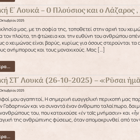
κή Ε΄ Λουκά – Ο Πλούσιος και ο Λάζαρος ,
 Οκτωβρίου 2025
α τον πλούτο, τη φτώχεια και την ευθύνη του ανθρώπου απέ
ς ο χειμώνας είναι βαρύς, κυρίως για όσους στερούνται τα
υς ανήμπορους και τους μοναχικούς. Μας […]
ρα...
κή ΣΤ΄ Λουκά (26-10-2025) – «Ρῦσαι ἡμ
 Οκτωβρίου 2025
ν Γαδαρηνών και να συναντά έναν άνθρωπο ταλαίπωρο, δαι
νανθρώπους του, που κατοικούσε «ἐν τοῖς μνήμασιν» και «ἦν
αγική της ανθρώπινης φύσεως, όταν απομακρυνθεί από τον 
ρα...