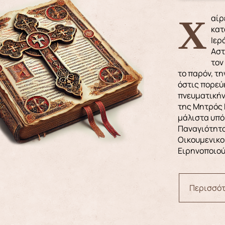
Χαίρετε και αγαλλιάσθε, αδελφοί εν Κυρίω Ιησού. Η
κατ
Ιερ
Αστ
τον
το παρόν, τη
όστις πορεύε
πνευματικήν
της Μητρός 
μάλιστα υπό
Παναγιότητο
Οικουμενικο
Ειρηνοποιού,
Περισσότ