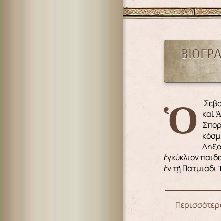
ΒΙΟΓΡ
Ὁ Σεβασμιώτατος Μητροπολίτης Λέρου, Καλύμνου
καί 
Σπορ
κόσμ
Ληξο
ἐγκύκλιον παιδ
ἐν τῇ Πατμιάδι 
Περισσότερα