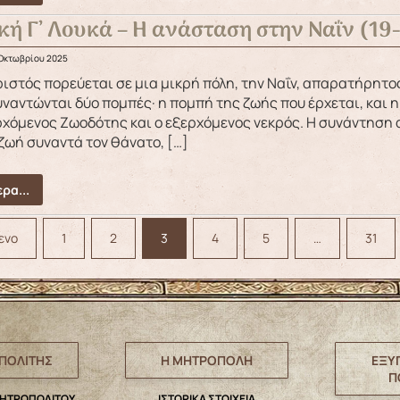
κή Γ’ Λουκά – Η ανάσταση στην Ναΐν (19
 Οκτωβρίου 2025
ναντώνται δύο πομπές· η πομπή της ζωής που έρχεται, και 
χόμενος Ζωοδότης και ο εξερχόμενος νεκρός. Η συνάντηση 
ζωή συναντά τον θάνατο, […]
ρα...
ενο
1
2
3
4
5
…
31
ΠΟΛΙΤΗΣ
Η ΜΗΤΡΟΠΟΛΗ
ΕΞΥ
Π
ΜΗΤΡΟΠΟΛΙΤΟΥ
IΣΤΟΡΙΚΑ ΣΤΟΙΧΕΙΑ