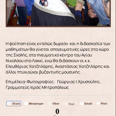
Η φοίτηση είναι εντελώς δωρεάν και η διδασκαλία των
μαθημάτων θα γίνεται απογευματινές ώρες στο χώρο
της Σχολής, στο πνευματικό κέντρο του Αγίου
Νικολάου στο Λακκί, ενώ θα διδάσκουν οι κ.κ.
Ελευθέριος Χατζηλάρης, Αναστάσιος Χατζηλάρης και
άλλοι πτυχιούχοι βυζαντινής μουσικής.
Επιμέλεια-Φωτογραφίες: Γεώργιος Ι.Χρυσούλης,
Γραμματεύς Ιεράς Μητροπόλεως
Messenger
Viber
Email
Print
Post
Share
0