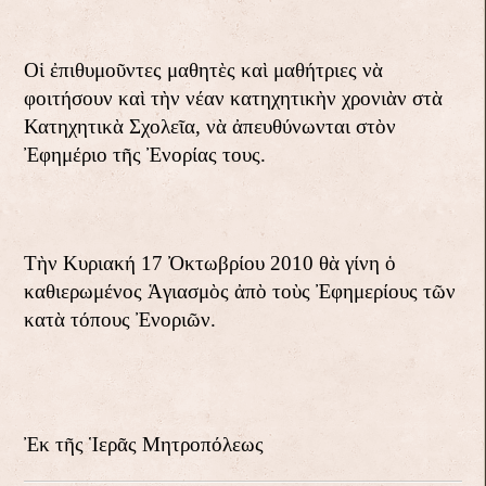
Οἱ ἐπιθυμοῦντες μαθητὲς καὶ μαθήτριες νὰ
φοιτήσουν καὶ τὴν νέαν κατηχητικὴν χρονιὰν στὰ
Κατηχητικὰ Σχολεῖα, νὰ ἀπευθύνωνται στὸν
Ἐφημέριο τῆς Ἐνορίας τους.
Τὴν Κυριακή 17 Ὀκτωβρίου 2010 θὰ γίνη ὁ
καθιερωμένος Ἁγιασμὸς ἀπὸ τοὺς Ἐφημερίους τῶν
κατὰ τόπους Ἐνοριῶν.
Ἐκ τῆς Ἱερᾶς Μητροπόλεως