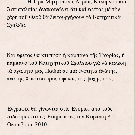
Ἡ Ἱερὰ Μητρόπολις Λέρου, Καλύμνου καὶ
Ἀστυπαλαίας ἀνακοινώνει ὅτι καὶ ἐφέτος μὲ τὴν
χάρη τοῦ Θεοῦ θὰ λειτουργήσουν τὰ Κατηχητικὰ
Σχολεῖα.
Καὶ ἐφέτος θὰ κτυπήση ἡ καμπάνα τῆς Ἐνορίας, ἡ
καμπάνα τοῦ Κατηχητικοῦ Σχολείου γιὰ νὰ καλέση
τὰ ἀγαπητά μας Παιδιά σὲ μιὰ ἑνότητα ἀγάπης,
ἀγάπης Χριστοῦ πρὸς ὄφελος τῆς ψυχῆς τους.
Ἐγγραφὲς θὰ γίνωνται στὶς Ἐνορίες ἀπὸ τοὺς
Αἰδεσιμωτάτους Ἐφημερίους τὴν Κυριακὴ 3
Ὀκτωβρίου 2010.