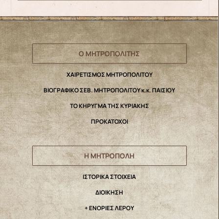
Ο ΜΗΤΡΟΠΟΛΙΤΗΣ
ΧΑΙΡΕΤΙΣΜΟΣ ΜΗΤΡΟΠΟΛΙΤΟΥ
ΒΙΟΓΡΑΦΙΚΟ ΣΕΒ. ΜΗΤΡΟΠΟΛΙΤΟΥ κ.κ. ΠΑΙΣΙΟΥ
ΤΟ ΚΗΡΥΓΜΑ ΤΗΣ ΚΥΡΙΑΚΗΣ
ΠΡΟΚΑΤΟΧΟΙ
Η ΜΗΤΡΟΠΟΛΗ
IΣΤΟΡΙΚΑ ΣΤΟΙΧΕΙΑ
ΔΙΟΙΚΗΣΗ
+ ΕΝΟΡΙΕΣ ΛΕΡΟΥ