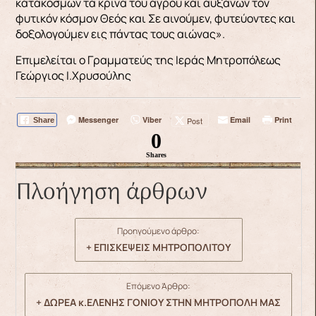
κατακοσμών τα κρίνα του αγρού και αυξάνων τον
φυτικόν κόσμον Θεός και Σε αινούμεν, φυτεύοντες και
δοξολογούμεν εις πάντας τους αιώνας».
Επιμελείται ο Γραμματεύς της Ιεράς Μητροπόλεως
Γεώργιος Ι.Χρυσούλης
Messenger
Viber
Email
Print
Post
Share
0
Shares
Πλοήγηση άρθρων
Προηγούμενο άρθρο:
+ ΕΠΙΣΚΕΨΕΙΣ ΜΗΤΡΟΠΟΛΙΤΟΥ
Επόμενο Άρθρο:
+ ΔΩΡΕΑ κ.ΕΛΕΝΗΣ ΓΟΝΙΟΥ ΣΤΗΝ ΜΗΤΡΟΠΟΛΗ ΜΑΣ