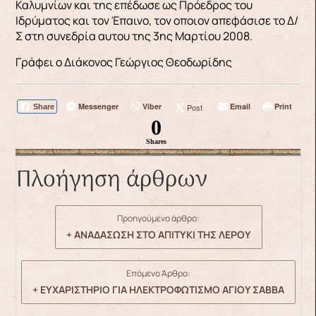
Καλυμνίων και της επέδωσε ως Πρόεδρος του
Ιδρύματος και τον Έπαινο, τον οποιον απεφάσισε το Δ/
Σ στη συνεδρία αυτου της 3ης Μαρτίου 2008.
Γράφει ο Διάκονος Γεώργιος Θεοδωρίδης
Messenger
Viber
Email
Print
Post
Share
0
Shares
Πλοήγηση άρθρων
Προηγούμενο άρθρο:
+ ΑΝΑΔΑΣΩΣΗ ΣΤΟ ΑΠΙΤΥΚΙ ΤΗΣ ΛΕΡΟΥ
Επόμενο Άρθρο:
+ ΕΥΧΑΡΙΣΤΗΡΙΟ ΓΙΑ ΗΛΕΚΤΡΟΦΩΤΙΣΜΟ ΑΓΙΟΥ ΣΑΒΒΑ