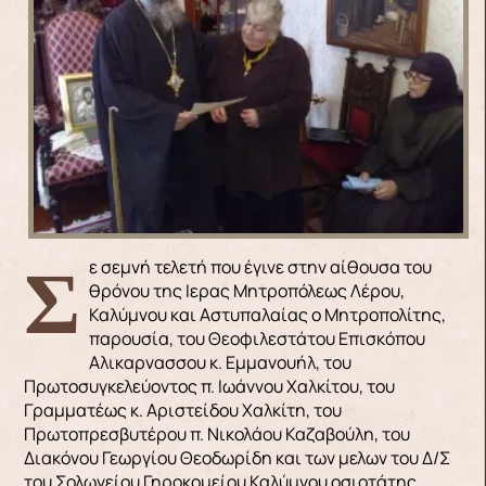
Σε σεμνή τελετή που έγινε στην αίθουσα του
θρόνου της Ιερας Μητροπόλεως Λέρου,
Καλύμνου και Αστυπαλαίας ο Μητροπολίτης,
παρουσία, του Θεοφιλεστάτου Επισκόπου
Αλικαρνασσου κ. Εμμανουήλ, του
Πρωτοσυγκελεύοντος π. Ιωάννου Χαλκίτου, του
Γραμματέως κ. Αριστείδου Χαλκίτη, του
Πρωτοπρεσβυτέρου π. Νικολάου Καζαβούλη, του
Διακόνου Γεωργίου Θεοδωρίδη και των μελων του Δ/Σ
του Σολωνείου Γηροκομείου Καλύμνου οσιοτάτης