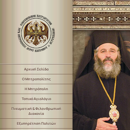
Αρχική Σελίδα
Ο Μητροπολίτης
Η Μητρόπολη
Τοπικό Αγιολόγιο
Πνευματική & Φιλανθρωπική
Διακονία
Εξυπηρέτηση Πολιτών