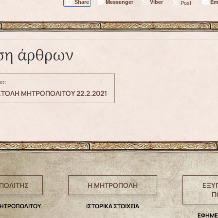
Messenger
Viber
Em
Post
Share
ση άρθρων
ο:
ΣΤΟΛΗ ΜΗΤΡΟΠΟΛΙΤΟΥ 22.2.2021
ΠΟΛΙΤΗΣ
Η ΜΗΤΡΟΠΟΛΗ
ΕΞΥ
Π
ΜΗΤΡΟΠΟΛΙΤΟΥ
IΣΤΟΡΙΚΑ ΣΤΟΙΧΕΙΑ
ΕΦΗΜΕ