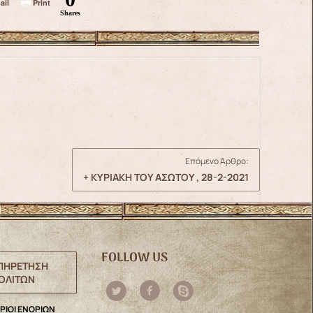
ail
Print
Shares
Επόμενο Άρθρο:
+ ΚΥΡΙΑΚΗ ΤΟΥ ΑΣΩΤΟΥ , 28-2-2021
FOLLOW US
ΠΗΡΕΤΗΣΗ
ΟΛΙΤΩΝ
ΡΙΟΙ ΕΝΟΡΙΩΝ