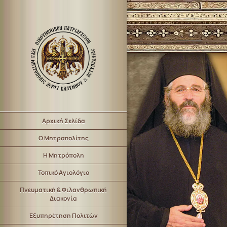
Αρχική Σελίδα
Ο Μητροπολίτης
Η Μητρόπολη
Τοπικό Αγιολόγιο
Πνευματική & Φιλανθρωπική
Διακονία
Εξυπηρέτηση Πολιτών