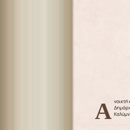
Ανοικτή επιστολή του Σεβασμιωτάτου Μητροπολίτου Λέρου, Καλύμνου & Αστυπαλαίας κ. Παϊσίου, στο Δελτίο Τύπου του
Δημάρχ
Καλύμν