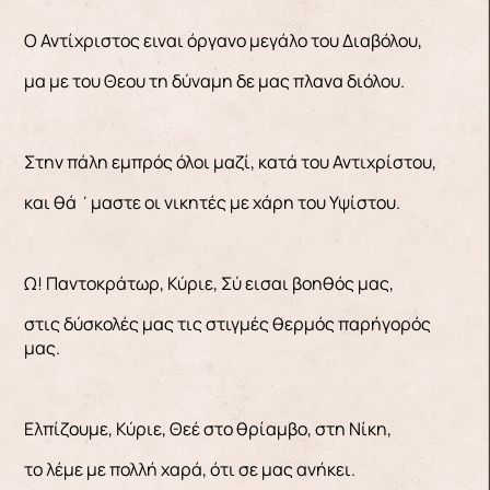
Ο Αντίχριστος ειναι όργανο μεγάλο του Διαβόλου,
μα με του Θεου τη δύναμη δε μας πλανα διόλου.
Στην πάλη εμπρός όλοι μαζί, κατά του Αντιχρίστου,
και θά ΄μαστε οι νικητές με χάρη του Υψίστου.
Ω! Παντοκράτωρ, Κύριε, Σύ εισαι βοηθός μας,
στις δύσκολές μας τις στιγμές θερμός παρήγορός
μας.
Ελπίζουμε, Κύριε, Θεέ στο θρίαμβο, στη Νίκη,
το λέμε με πολλή χαρά, ότι σε μας ανήκει.