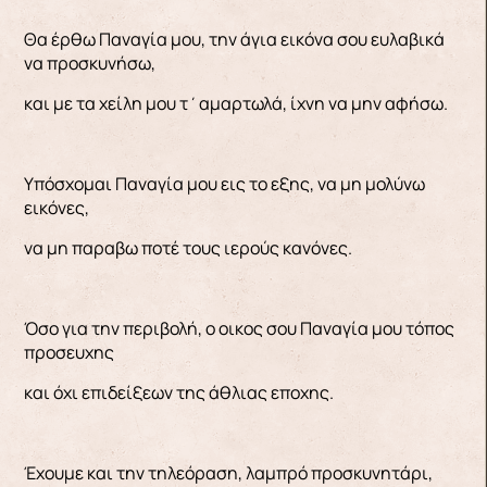
Θα έρθω Παναγία μου, την άγια εικόνα σου ευλαβικά
να προσκυνήσω,
και με τα χείλη μου τ΄αμαρτωλά, ίχνη να μην αφήσω.
Υπόσχομαι Παναγία μου εις το εξης, να μη μολύνω
εικόνες,
να μη παραβω ποτέ τους ιερούς κανόνες.
Όσο για την περιβολή, ο οικος σου Παναγία μου τόπος
προσευχης
και όχι επιδείξεων της άθλιας εποχης.
Έχουμε και την τηλεόραση, λαμπρό προσκυνητάρι,