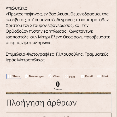
Απολυτίκιο
«Πρωτος πεφηνας, εν Βασιλευσι, θειον εδρασμα, της
ευσεβειας, απ’ ουρανου δεδεγμενος το χαρισμα· οθεν
Χριστου τον Σταυρον εφανερωσας, και την
Ορθοδοξον πιστην εφηπλωσας. Κωνσταντινε
ισαποστολε, συν Μητρι Ελενη θεοφρονι, πρεσβευσατε
υπερ των ψυχων ημων»
Επιμέλεια-Φωτογραφίες: Γ.Ι.Χρυσούλης, Γραμματεύς
Ιεράς Μητροπόλεως
Messenger
Viber
Email
Print
Post
Share
0
Shares
Πλοήγηση άρθρων