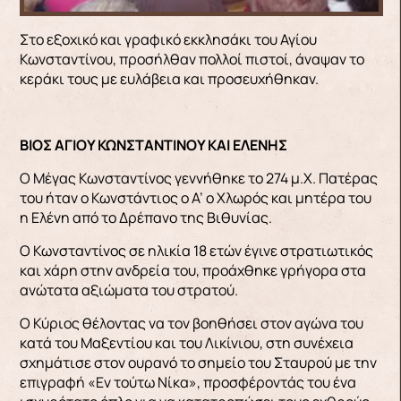
Στο εξοχικό και γραφικό εκκλησάκι του Αγίου
Κωνσταντίνου, προσήλθαν πολλοί πιστοί, άναψαν το
κεράκι τους με ευλάβεια και προσευχήθηκαν.
ΒΙΟΣ ΑΓΙΟΥ ΚΩΝΣΤΑΝΤΙΝΟΥ ΚΑΙ ΕΛΕΝΗΣ
Ο Μέγας Κωνσταντίνος γεννήθηκε το 274 μ.Χ. Πατέρας
του ήταν ο Κωνστάντιος ο Α’ ο Χλωρός και μητέρα του
η Ελένη από το Δρέπανο της Βιθυνίας.
Ο Κωνσταντίνος σε ηλικία 18 ετών έγινε στρατιωτικός
και χάρη στην ανδρεία του, προάχθηκε γρήγορα στα
ανώτατα αξιώματα του στρατού.
Ο Κύριος θέλοντας να τον βοηθήσει στον αγώνα του
κατά του Μαξεντίου και του Λικίνιου, στη συνέχεια
σχημάτισε στον ουρανό το σημείο του Σταυρού με την
επιγραφή «Εν τούτω Νίκα», προσφέροντάς του ένα