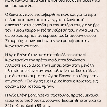
Κωνσταντίνο Μέγα και η Εκκλησία τον ανεκήρυξε Aγιο
και Ισαπόστολο.
Ο Κωνσταντίνος ενδιαφέρθηκε πολύ και για τα ιερά
σεβάσματα των χριστιανών, για το λόγο αυτό
απέστειλε στα Ιεροσόλυμα την μητέρα του, για να βρει
τον Τίμιο Σταυρό. Μετά την εύρεσή του, η Αγία Ελένη,
αφού διχοτόμησε τις κεραίες του δημιούργησε δύο
Σταυρούς εκ των οποίων τον ένα μετέφερε στην
Κωνσταντινούπολη.
Η Αγία Ελένη ήταν αυτή η οποία έδωσε στον Μ.
Κωνσταντίνο την πρέπουσα διαπαιδαγώγηση.
Aλλωστε, και ο ίδιος την τίμησε, όταν στην μεγάλη
πλατεία της Κωνσταντινούπολης έκτισε δύο στήλες,
μία δική του και μία της Αγίας Ελένης, που έφερε την
επιγραφή: «Εις Αγιος εις Κυριος Ιησους Χριστος, εις
δοξαν Θεου Πατρος, Αμην».
Η Αγία Ελένη βοήθησε να χτιστούν οι πρώτοι μεγάλοι
ιεροί ναοί της Χριστιανοσύνης. Εκοιμήθη ειρηνικά το
327 μ.Χ. σε ηλικία 83 ετών.