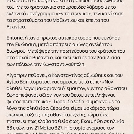
ισχυρότατο όπλο για να κατατροπώσει τους εχθρούς
του. Με το χριστιανικό σταυροειδές λάβαρο με το
ελληνικό μονόγραμμα «Εν τουτω νικα», τελικά νίκησε
τα στρατεύματα του Μαξεντίου και έπειτα του
Λικινίου.
Επίσης, ήταν ο πρώτος αυτοκράτορας που ευνόησε
την Εκκλησία, μετά από τρεις αιώνες ανελέητου
διωγμού. Μετέφερε την πρωτεύουσα του κράτους του
στο αρχαίο Βυζάντιο, και εκεί έκτισε την βασίλισσα
των πόλεων, την Κωνσταντινούπολη.
Λίγο πριν πεθάνει, ο Κωνσταντίνος αξιώθηκε και του
Αγίου Βαπτίσματος, και αμέσως μετά είπε: «Νυν
αληθει λογω μακαριον οιδ’ εμαυτον, νυν της αθανατου
ζωης πεφαναι αξιον, νυν του θειου μετειληφεναι
φωτος πεπιστευκα». Τώρα, δηλαδή, σύμφωνα με το
λόγο της αληθείας, ξέρω ότι είμαι μακάριος, τώρα
έχω γίνει άξιος της αθανάτου ζωής, τώρα έχω
πιστέψει πως έλαβα το θείο φως. Εκοιμήθη σε ηλικία
63 ετών, την 21 Μαΐου 327. Η Ιστορία ονόμασε τον